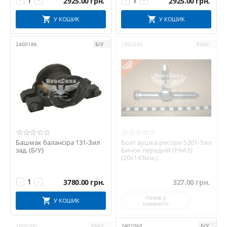
2925.00
грн.
2925.00
грн.
−
+
−
+
У КОШИК
У КОШИК
2400186
Б/У
1002530
РААЗ
Башмак балансіра 131-Зил
Болт вушка ресори 5301-Зил
зад. (Б/У)
Бичок передній (РААЗ)
(20х143мм.)
3780.00
грн.
327.00
грн.
−
+
Немає у
У КОШИК
наявності
1000360
РААЗ
2401060
Б/У