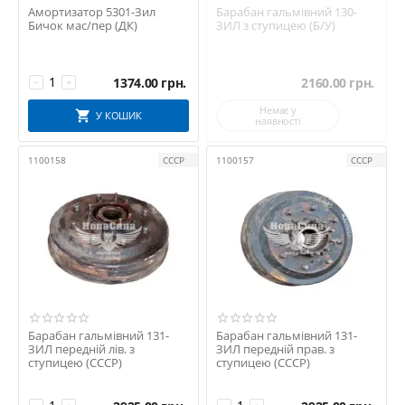
Амортизатор 5301-Зил
Барабан гальмівний 130-
Бичок мас/пер (ДК)
ЗИЛ з ступицею (Б/У)
1374.00
грн.
2160.00
грн.
−
+
Немає у
У КОШИК
наявності
1100158
СССР
1100157
СССР
Барабан гальмівний 131-
Барабан гальмівний 131-
ЗИЛ передній лів. з
ЗИЛ передній прав. з
ступицею (СССР)
ступицею (СССР)