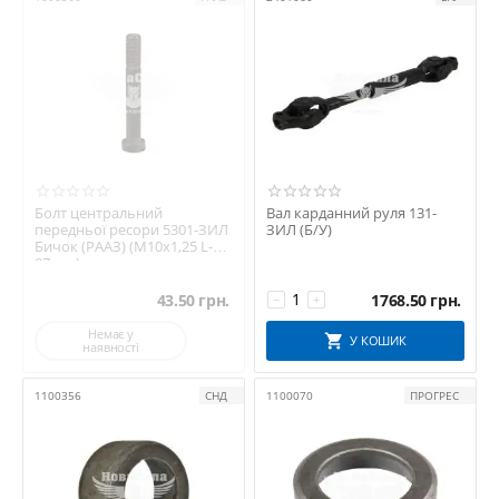
Болт центральний
Вал карданний руля 131-
передньої ресори 5301-ЗИЛ
ЗИЛ (Б/У)
Бичок (РААЗ) (М10х1,25 L-
87мм.)
43.50
грн.
1768.50
грн.
−
+
Немає у
У КОШИК
наявності
1100356
СНД
1100070
ПРОГРЕС