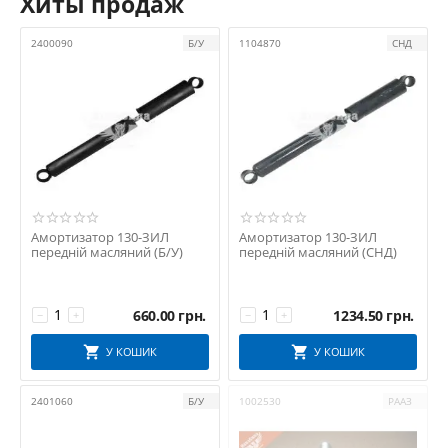
Хиты продаж
2400090
Б/У
1104870
СНД
Амортизатор 130-ЗИЛ
Амортизатор 130-ЗИЛ
передній масляний (Б/У)
передній масляний (СНД)
660.00
грн.
1234.50
грн.
−
+
−
+
У КОШИК
У КОШИК
2401060
Б/У
1002530
РААЗ