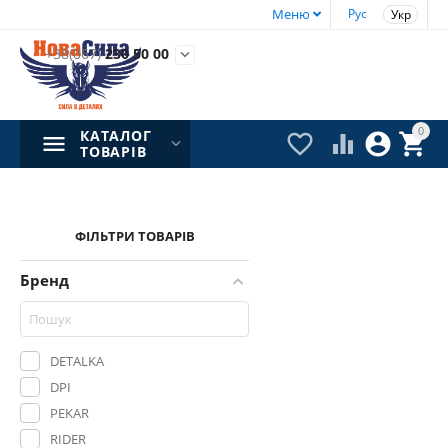
Меню
Рус
Укр
+38(067)
230 50 00

0
КАТАЛОГ




ТОВАРІВ
ФІЛЬТРИ ТОВАРІВ
Бренд
DETALKA
DPI
PEKAR
RIDER