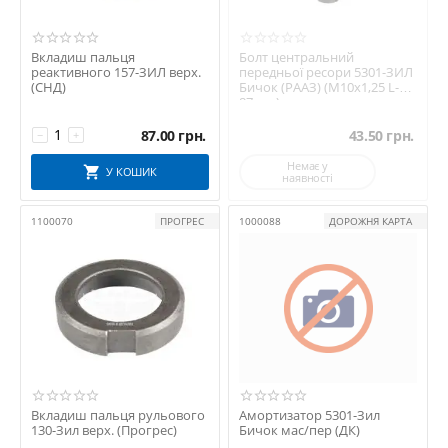
Вкладиш пальця
Болт центральний
реактивного 157-ЗИЛ верх.
передньої ресори 5301-ЗИЛ
(СНД)
Бичок (РААЗ) (М10х1,25 L-
87мм.)
87.00
грн.
43.50
грн.
−
+
Немає у
У КОШИК
наявності
1100070
ПРОГРЕС
1000088
ДОРОЖНЯ КАРТА
Вкладиш пальця рульового
Амортизатор 5301-Зил
130-Зил верх. (Прогрес)
Бичок мас/пер (ДК)