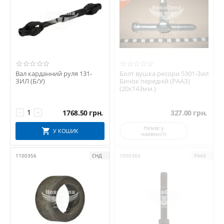
Вал карданний руля 131-
Болт вушка ресори 5301-Зил
ЗИЛ (Б/У)
Бичок передній (РААЗ)
(20х143мм.)
1768.50
грн.
327.00
грн.
−
+
Немає у
У КОШИК
наявності
1100356
СНД
1000360
РААЗ