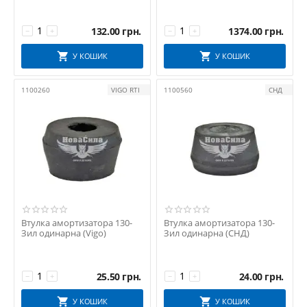
132.00
грн.
1374.00
грн.
−
+
−
+
У КОШИК
У КОШИК
1100260
VIGO RTI
1100560
СНД
Втулка амортизатора 130-
Втулка амортизатора 130-
Зил одинарна (Vigo)
Зил одинарна (СНД)
25.50
грн.
24.00
грн.
−
+
−
+
У КОШИК
У КОШИК