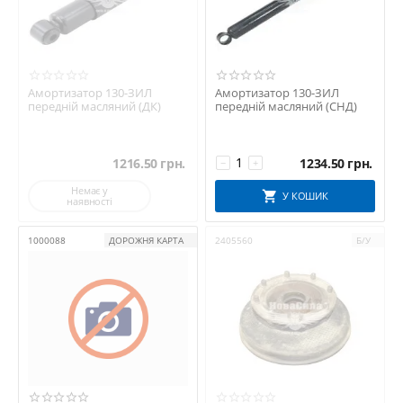
Амортизатор 130-ЗИЛ
Амортизатор 130-ЗИЛ
передній масляний (ДК)
передній масляний (СНД)
1216.50
грн.
1234.50
грн.
−
+
Немає у
У КОШИК
наявності
1000088
ДОРОЖНЯ КАРТА
2405560
Б/У