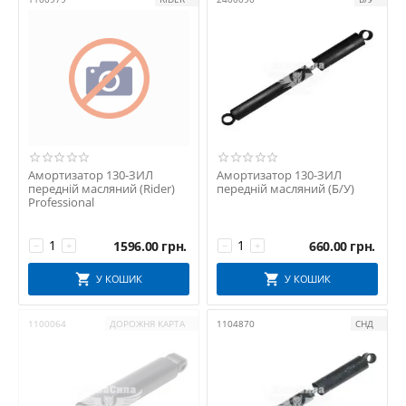
КАМРТІ
Курськ
ПРОГРЕС
Промтехника
РААЗ
РЕСТАВРАЦІЯ
РТИ
СНД
Амортизатор 130-ЗИЛ
Амортизатор 130-ЗИЛ
передній масляний (Rider)
передній масляний (Б/У)
СССР
Professional
СТ
УКРАЇНА
1596.00
грн.
660.00
грн.
−
+
−
+
ХЗК
У КОШИК
У КОШИК
ЧМЗ
1100064
ДОРОЖНЯ КАРТА
1104870
СНД