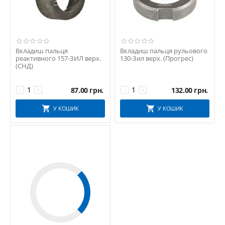
Вкладиш пальця
Вкладиш пальця рульового
реактивного 157-ЗИЛ верх.
130-Зил верх. (Прогрес)
(СНД)
87.00
грн.
132.00
грн.
−
+
−
+
У КОШИК
У КОШИК