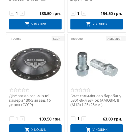
136.50
грн.
154.50
грн.
−
+
−
+
У КОШИК
У КОШИК
1100086
СССР
1003000
АМО ЗИЛ
Діафрагма гальмівної
Болт гальмівного барабану
камери 130-Зил зад. 16
5301-Зил Бичок (АМОЗИЛ)
дирок (СССР)
(М12х1.25х25мм.)
139.50
грн.
63.00
грн.
−
+
−
+
У КОШИК
У КОШИК