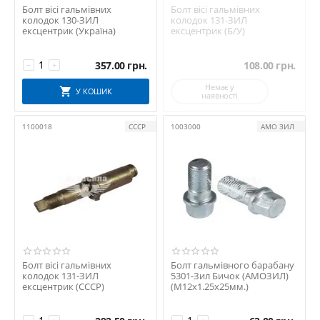
Болт вісі гальмівних
Болт вісі гальмівних
колодок 130-ЗИЛ
колодок 131-ЗИЛ
ексцентрик (Україна)
ексцентрик (Б/У)
357.00
грн.
108.00
грн.
−
+
Немає у
У КОШИК
наявності
1100018
СССР
1003000
АМО ЗИЛ
Болт вісі гальмівних
Болт гальмівного барабану
колодок 131-ЗИЛ
5301-Зил Бичок (АМОЗИЛ)
ексцентрик (СССР)
(М12х1.25х25мм.)