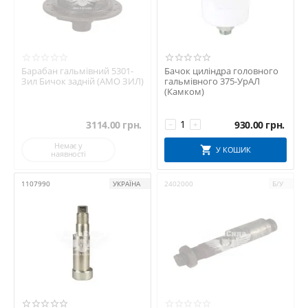
Барабан гальмівний 5301-
Бачок циліндра головного
Зил Бичок задній (АМО ЗИЛ)
гальмівного 375-УрАЛ
(Камком)
3114.00
грн.
930.00
грн.
−
+
Немає у
У КОШИК
наявності
1107990
УКРАЇНА
2402000
Б/У