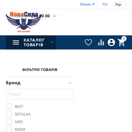
Меню
Рус
Укр
+38(067)
230 50 00

0
КАТАЛОГ




ТОВАРІВ
ФІЛЬТРИ ТОВАРІВ
Бренд
BEST
DETALKA
NRD
RIDER