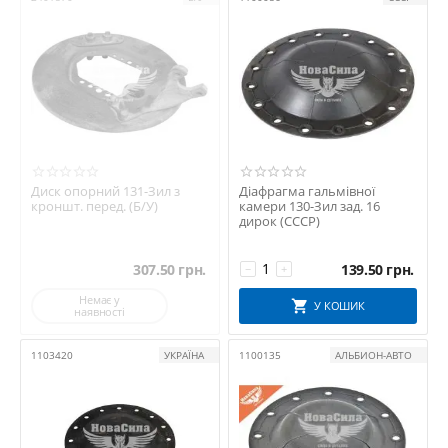
Диск опорний 131-Зил з
Діафрагма гальмівної
кроншт. перед. (Б/У)
камери 130-Зил зад. 16
дирок (СССР)
307.50
грн.
139.50
грн.
−
+
Немає у
У КОШИК
наявності
1103420
УКРАЇНА
1100135
АЛЬБИОН-АВТО