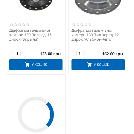
Діафрагма гальмівної
Діафрагма гальмівної
камери 130-Зил зад. 16
камери 130-Зил перед. 12
дирок (Україна)
дирок (Альбион-Авто)
123.00
грн.
162.00
грн.
−
+
−
+
У КОШИК
У КОШИК