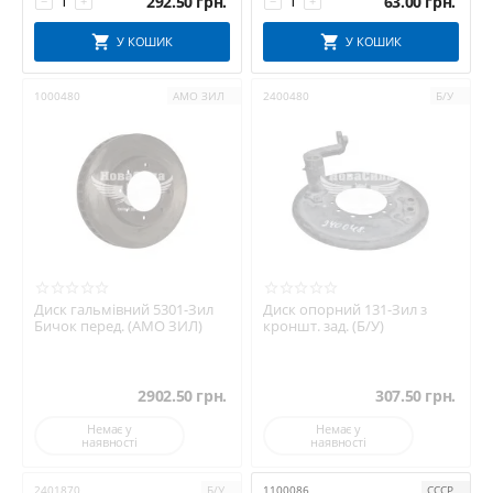
292.50
грн.
63.00
грн.
−
+
−
+
У КОШИК
У КОШИК
1000480
АМО ЗИЛ
2400480
Б/У
Диск гальмівний 5301-Зил
Диск опорний 131-Зил з
Бичок перед. (АМО ЗИЛ)
кроншт. зад. (Б/У)
2902.50
грн.
307.50
грн.
Немає у
Немає у
наявності
наявності
2401870
Б/У
1100086
СССР