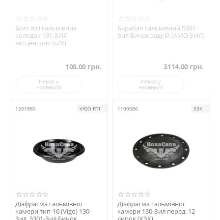
Болт вісі гальмівних
Барабан гальмівний 5301-
колодок 131-ЗИЛ
Зил Бичок задній (АМО ЗИЛ)
ексцентрик (Б/У)
108.00
грн.
3114.00
грн.
Немає у
Немає у
наявності
наявності
1201880
VIGO RTI
1100586
ХЗК
Діафрагма гальмівної
Діафрагма гальмівної
камери тип-16 (Vigo) 130-
камери 130-Зил перед. 12
Зил, 5301-Зил Бичок
дирок (ХЗК)