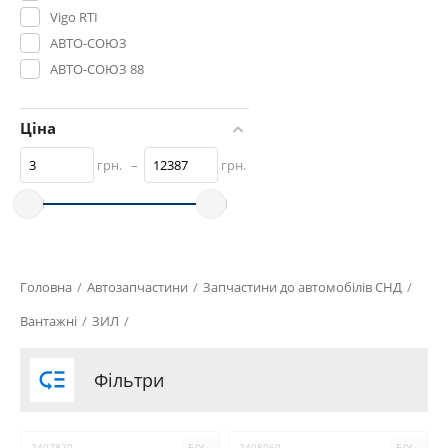
Vigo RTI
АВТО-СОЮЗ
АВТО-СОЮЗ 88
Автомат ПАО
Альбион-Авто
Ціна
АМО ЗИЛ
грн.
–
грн.
Б/У
БІЛОРУСЬ
Белкард
БЗА
БРТ
Головна
/
Автозапчастини
/
Запчастини до автомобілів СНД
/
Дорожня Карта
Вантажні
/
ЗИЛ
/
КАМКОМ
РААЗ

Фільтри
СНД
СССР
Техкомплект
2407820
Б/У
2408060
Б/У