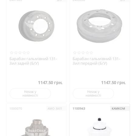
ТИИР
ТРИБО
УКРАЇНА
Фритекс
ХЗК
Барабан гальмівний 131-
Барабан гальмівний 131-
Зил задній (Б/У)
Зил передній (Б/У)
1147.50
грн.
1147.50
грн.
Немає у
Немає у
наявності
наявності
1000070
АМО ЗИЛ
1100943
КАМКОМ