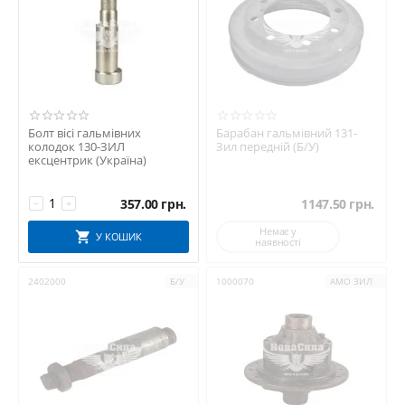
Болт вісі гальмівних
Барабан гальмівний 131-
колодок 130-ЗИЛ
Зил передній (Б/У)
ексцентрик (Україна)
357.00
грн.
1147.50
грн.
−
+
Немає у
У КОШИК
наявності
2402000
Б/У
1000070
АМО ЗИЛ