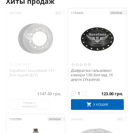
Хиты продаж
2407820
Б/У
1103420
УКРАЇНА
Барабан гальмівний 131-
Діафрагма гальмівної
Зил задній (Б/У)
камери 130-Зил зад. 16
дирок (Україна)
1147.50
грн.
123.00
грн.
−
+
Немає у
У КОШИК
наявності
1107990
УКРАЇНА
2408060
Б/У