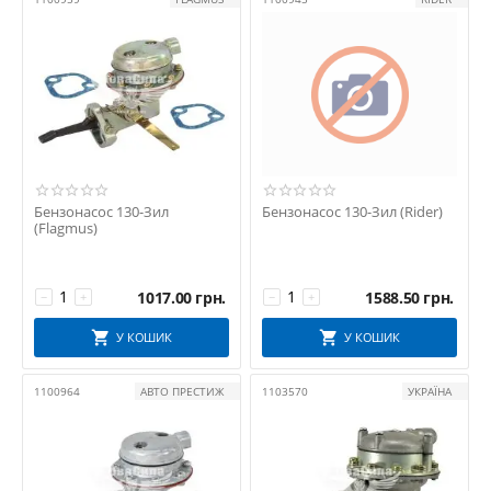
АВТОМАТ
Автомат ПАО
Автоприбор "Владимир"
Альбион-Авто
АМО ЗИЛ
Б/У
БАТЭ
БЗА
Бензонасос 130-Зил
Бензонасос 130-Зил (Rider)
(Flagmus)
БРТ
БУЗУЛУК
ВИРООКА
1017.00
грн.
1588.50
грн.
−
+
−
+
ВОЛЖСКИЙ СТАНДАРТ
У КОШИК
У КОШИК
ВРТ
ГарантАвто
1100964
АВТО ПРЕСТИЖ
1103570
УКРАЇНА
Дайдо Металл Русь
Дорожня Карта
ЗПС "ТАМБОВ"