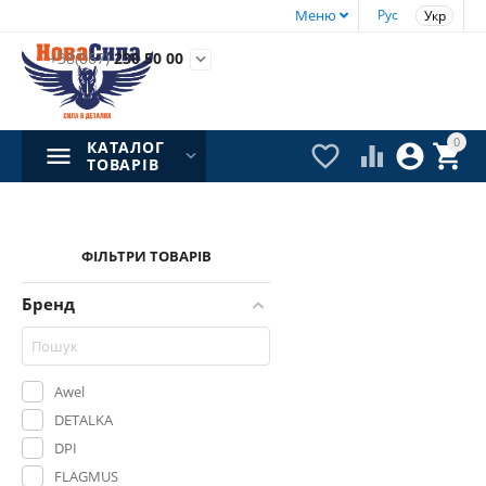
Меню
Рус
Укр
+38(067)
230 50 00

0
КАТАЛОГ




ТОВАРІВ
ФІЛЬТРИ ТОВАРІВ
Бренд
Awel
DETALKA
DPI
FLAGMUS