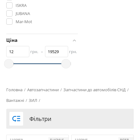
ISKRA
JUBANA
Mar-Mot
PEKAR
RIDER
Ціна
Rubena
грн.
–
грн.
SINYEE
SKADI
STAPRI
TEMPEST
Truckman
Головна
/
Автозапчастини
/
Запчастини до автомобілів СНД
/
Vigo RTI
Вантажні
/
ЗИЛ
/
ІРАН
Авто Престиж

Фільтри
АВТО-СОЮЗ
АВТО-СОЮЗ 88
Автоглушитель
1100959
FLAGMUS
1100945
RIDER