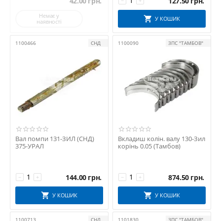
42.00
грн.
127.50
грн.
−
+
Энерго-Арм
Немає у
У КОШИК
ЯЗДА
наявності
ЯРТ
1100466
СНД
1100090
ЗПС "ТАМБОВ"
Вал помпи 131-ЗИЛ (СНД)
Вкладиш колін. валу 130-Зил
375-УРАЛ
корінь 0.05 (Тамбов)
144.00
грн.
874.50
грн.
−
+
−
+
У КОШИК
У КОШИК
1100713
СНД
1101830
ЗПС "ТАМБОВ"