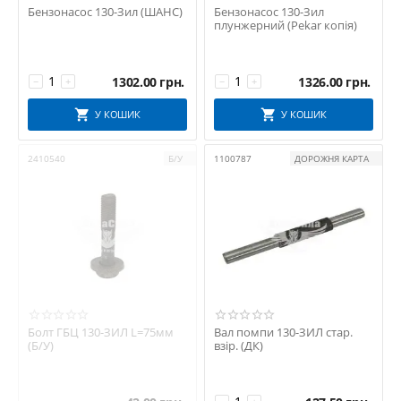
Бензонасос 130-Зил (ШАНС)
Бензонасос 130-Зил
РТИ
плунжерний (Pekar копія)
РУСЛАН КОМПЛЕКТ
Сервис-Комплектация
1302.00
грн.
1326.00
грн.
−
+
−
+
СНД
СОАТЭ
У КОШИК
У КОШИК
СССР
2410540
Б/У
1100787
ДОРОЖНЯ КАРТА
СТК
Технология
ТМК
ТРТ
ТУРЦІЯ
УКРАЇНА
УФА
Фритекс
Болт ГБЦ 130-ЗИЛ L=75мм
Вал помпи 130-ЗИЛ стар.
(Б/У)
взір. (ДК)
ХЗК
ШААЗ
ШАНС