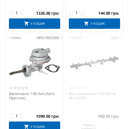
1326.00
грн.
144.00
грн.
−
+
−
+
У КОШИК
У КОШИК
1100964
АВТО ПРЕСТИЖ
1106350
СССР
Бензонасос 130-Зил (Авто
Вісь коромисел 130-ЗИЛ в
Престиж)
зб. (СССР)
1090.50
грн.
982.50
грн.
−
+
Немає у
У КОШИК
наявності