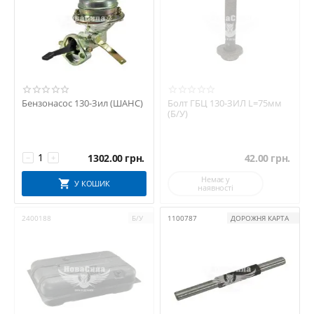
Бензонасос 130-Зил (ШАНС)
Болт ГБЦ 130-ЗИЛ L=75мм
(Б/У)
1302.00
грн.
42.00
грн.
−
+
Немає у
У КОШИК
наявності
2400188
Б/У
1100787
ДОРОЖНЯ КАРТА