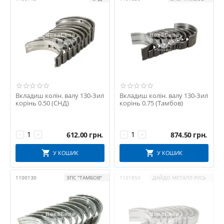
Вкладиш колін. валу 130-Зил
Вкладиш колін. валу 130-Зил
корінь 0.50 (СНД)
корінь 0.75 (Тамбов)
612.00
грн.
874.50
грн.
−
+
−
+
У КОШИК
У КОШИК
1100130
ЗПС "ТАМБОВ"
1101850
ДАЙДО МЕТАЛЛ РУСЬ