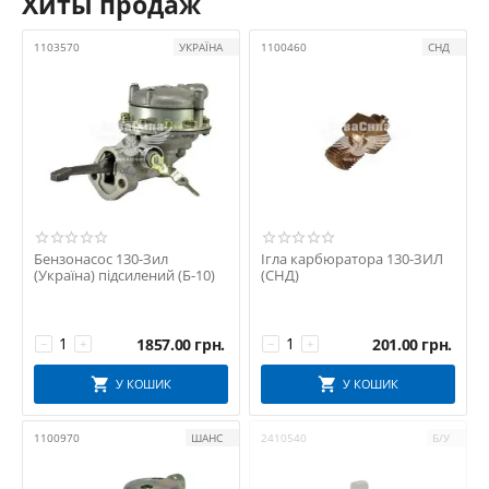
Хиты продаж
1103570
УКРАЇНА
1100460
СНД
Бензонасос 130-Зил
Ігла карбюратора 130-ЗИЛ
(Україна) підсилений (Б-10)
(СНД)
1857.00
грн.
201.00
грн.
−
+
−
+
У КОШИК
У КОШИК
1100970
ШАНС
2410540
Б/У