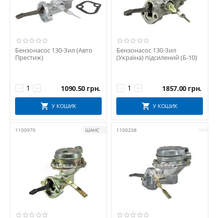
КМЗ
КНР
КОНОТОП
ЛЕБЕДИН
Бензонасос 130-Зил (Авто
Бензонасос 130-Зил
ЛЬВІВ
Престиж)
(Україна) підсилений (Б-10)
МеЗВН "Мелітополь"
МЗПК "Мічурінськ"
1090.50
грн.
1857.00
грн.
−
+
−
+
МИКРОН
ММЗ
У КОШИК
У КОШИК
МОТОРДЕТАЛЬ
НЗТА
1100970
ШАНС
1100208
Норман
ОДЕСА
ОРЕЛ
ПРАМО
ПРОГРЕС
РЕСТАВРАЦІЯ
Рось-гума