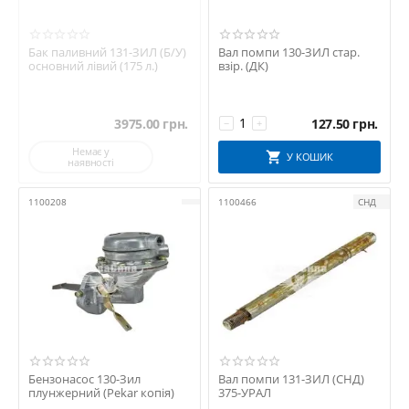
Бак паливний 131-ЗИЛ (Б/У)
Вал помпи 130-ЗИЛ стар.
основний лівий (175 л.)
взір. (ДК)
3975.00
грн.
127.50
грн.
−
+
Немає у
У КОШИК
наявності
1100208
1100466
СНД
Бензонасос 130-Зил
Вал помпи 131-ЗИЛ (СНД)
плунжерний (Pekar копія)
375-УРАЛ