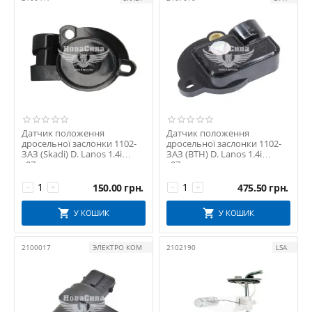
Датчик положення
Датчик положення
дросельної заслонки 1102-
дросельної заслонки 1102-
ЗАЗ (Skadi) D. Lanos 1.4i
ЗАЗ (ВТН) D. Lanos 1.4i
з07р.в.
з07р.в.
150.00
грн.
475.50
грн.
−
+
−
+
У КОШИК
У КОШИК
2100017
ЭЛЕКТРО КОМ
2102190
LSA