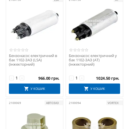
Авто-Электрика
АвтоЗАЗ
АвтоКом
АТ
АТЭ-1
АТЭК
ВТН
Група Омега
Бензонасос електричний в
Бензонасос електричний у
бак 1102-ЗАЗ (LSA)
бак 1102-ЗАЗ (АТ)
Дорожня Карта
(інжекторний)
(інжекторний)
КАМКОМ
Камянець-Подільський
966.00
грн.
1024.50
грн.
−
+
−
+
КЗАЭ "Калуга"
У КОШИК
У КОШИК
Кинешма
СНД
2100069
АВТОЗАЗ
2100094
VORTEX
СОАТЭ
СовеК
УКРАЇНА