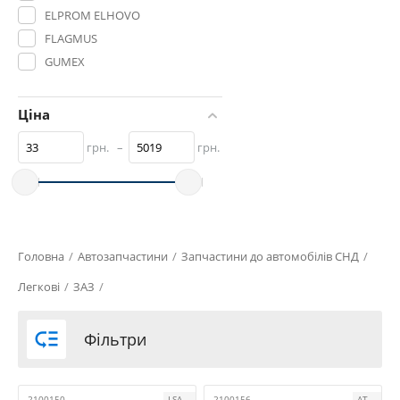
ELPROM ELHOVO
FLAGMUS
GUMEX
HORT
KOREA
Ціна
LSA
грн.
–
грн.
LUZAR
MASTER-SPORT GERMANY
PEKAR
SHIN KUM
SKADI
Головна
/
Автозапчастини
/
Запчастини до автомобілів СНД
/
StartVOLT
Легкові
/
ЗАЗ
/
STELLOX
VORTEX

Фільтри
WEBER
ZOLLEX
АВАР
2100150
LSA
2100156
АТ