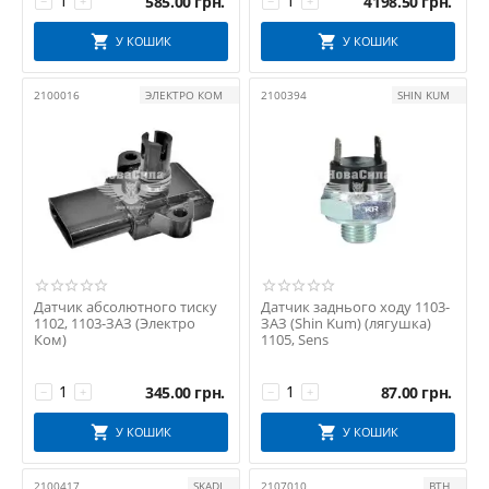
585.00
грн.
4198.50
грн.
−
+
−
+
У КОШИК
У КОШИК
2100016
ЭЛЕКТРО КОМ
2100394
SHIN KUM
Датчик абсолютного тиску
Датчик заднього ходу 1103-
1102, 1103-ЗАЗ (Электро
ЗАЗ (Shin Kum) (лягушка)
Ком)
1105, Sens
345.00
грн.
87.00
грн.
−
+
−
+
У КОШИК
У КОШИК
2100417
SKADI
2107010
ВТН