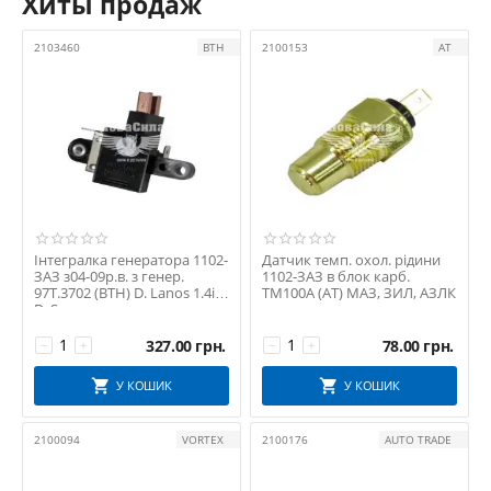
Хиты продаж
2103460
ВТН
2100153
АТ
Інтегралка генератора 1102-
Датчик темп. охол. рідини
ЗАЗ з04-09р.в. з генер.
1102-ЗАЗ в блок карб.
97Т.3702 (ВТН) D. Lanos 1.4і,
ТМ100А (АТ) МАЗ, ЗИЛ, АЗЛК
D. Sens
327.00
грн.
78.00
грн.
−
+
−
+
У КОШИК
У КОШИК
2100094
VORTEX
2100176
AUTO TRADE