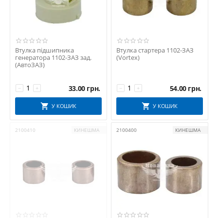
Электро Ком
Электромаш
Электромехизмерения
Втулка підшипника
Втулка стартера 1102-ЗАЗ
генератора 1102-ЗАЗ зад.
(Vortex)
(АвтоЗАЗ)
33.00
грн.
54.00
грн.
−
+
−
+
У КОШИК
У КОШИК
2100410
КИНЕШМА
2100400
КИНЕШМА