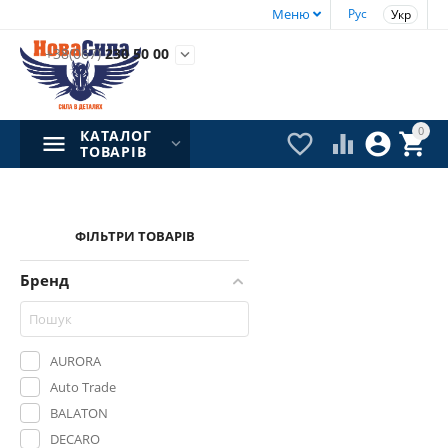
Меню
Рус
Укр
+38(067)
230 50 00

0
КАТАЛОГ




ТОВАРІВ
ФІЛЬТРИ ТОВАРІВ
Бренд
AURORA
Auto Trade
BALATON
DECARO