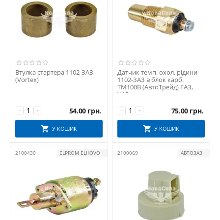
Втулка стартера 1102-ЗАЗ
Датчик темп. охол. рідини
(Vortex)
1102-ЗАЗ в блок карб.
ТМ100В (АвтоТрейд) ГАЗ,
УАЗ
54.00
грн.
75.00
грн.
−
+
−
+
У КОШИК
У КОШИК
2100430
ELPROM ELHOVO
2100069
АВТОЗАЗ