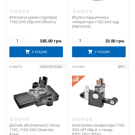
Втягуюче (реле стартера)
Втулка підшипника
1102-ЗАЗ (Elprom Elhovo)
генератора 1102-ЗАЗ зад.
(АвтоЗАЗ)
585.00
грн.
33.00
грн.
−
+
−
+
У КОШИК
У КОШИК
2100016
ЭЛЕКТРО КОМ
2103450
ВТН
Датчик абсолютного тиску
Інтегралка генератора 1102-
1102, 1103-ЗАЗ (Электро
ЗАЗ з97-04р.в. з генер.
Ком)
9702.3702 (ВТН)