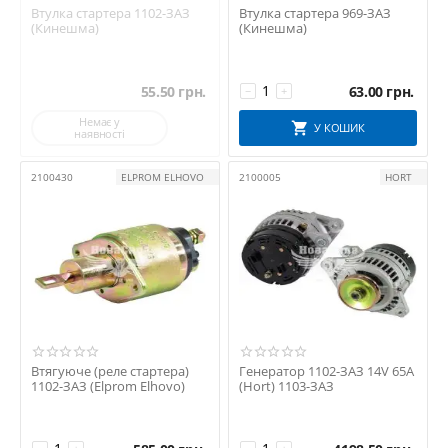
Втулка стартера 1102-ЗАЗ
Втулка стартера 969-ЗАЗ
(Кинешма)
(Кинешма)
55.50
грн.
63.00
грн.
−
+
Немає у
У КОШИК
наявності
2100430
ELPROM ELHOVO
2100005
HORT
Втягуюче (реле стартера)
Генератор 1102-ЗАЗ 14V 65A
1102-ЗАЗ (Elprom Elhovo)
(Hort) 1103-ЗАЗ