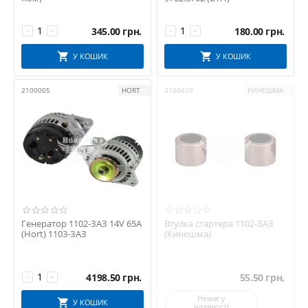
345.00
грн.
180.00
грн.
−
+
−
+
У КОШИК
У КОШИК
2100005
HORT
2100410
КИНЕШМА
Генератор 1102-ЗАЗ 14V 65A
Втулка стартера 1102-ЗАЗ
(Hort) 1103-ЗАЗ
(Кинешма)
4198.50
грн.
55.50
грн.
−
+
Немає у
У КОШИК
наявності