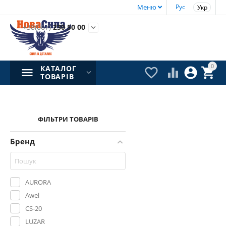
Меню
Рус
Укр
+38(067)
230 50 00

0
КАТАЛОГ




ТОВАРІВ
ФІЛЬТРИ ТОВАРІВ
Бренд
AURORA
Awel
CS-20
LUZAR