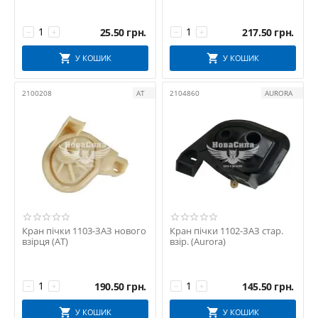
25.50
грн.
217.50
грн.
−
+
−
+
У КОШИК
У КОШИК
2100208
АТ
2104860
AURORA
Кран пічки 1103-ЗАЗ нового
Кран пічки 1102-ЗАЗ стар.
взірця (АТ)
взір. (Aurora)
190.50
грн.
145.50
грн.
−
+
−
+
У КОШИК
У КОШИК