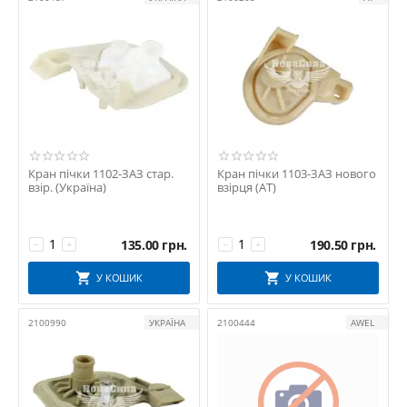
Кран пічки 1102-ЗАЗ стар.
Кран пічки 1103-ЗАЗ нового
взір. (Україна)
взірця (АТ)
135.00
грн.
190.50
грн.
−
+
−
+
У КОШИК
У КОШИК
2100990
УКРАЇНА
2100444
AWEL