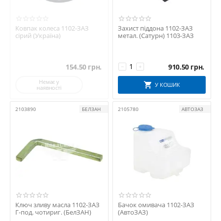
Ковпак колеса 1102-ЗАЗ
Захист піддона 1102-ЗАЗ
сірий (Україна)
метал. (Сатурн) 1103-ЗАЗ
154.50
грн.
910.50
грн.
−
+
Немає у
У КОШИК
наявності
2103890
БЕЛЗАН
2105780
АВТОЗАЗ
Ключ зливу масла 1102-ЗАЗ
Бачок омивача 1102-ЗАЗ
Г-под. чотириг. (БелЗАН)
(АвтоЗАЗ)