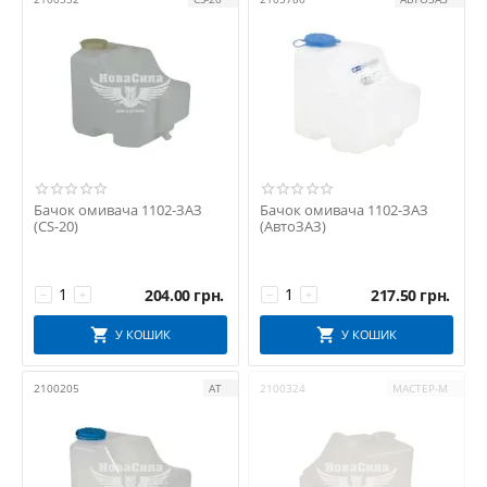
Бачок омивача 1102-ЗАЗ
Бачок омивача 1102-ЗАЗ
(CS-20)
(АвтоЗАЗ)
204.00
грн.
217.50
грн.
−
+
−
+
У КОШИК
У КОШИК
2100205
АТ
2100324
МАСТЕР-М