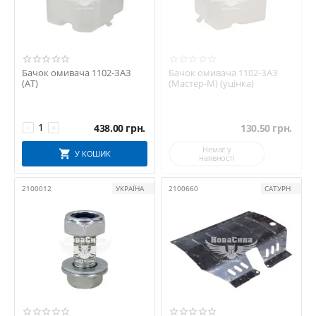
Бачок омивача 1102-ЗАЗ
Бачок омивача 1102-ЗАЗ
(АТ)
(Мастер-М) (уцінка)
438.00
грн.
130.50
грн.
−
+
Немає у
У КОШИК
наявності
2100012
УКРАЇНА
2100660
САТУРН