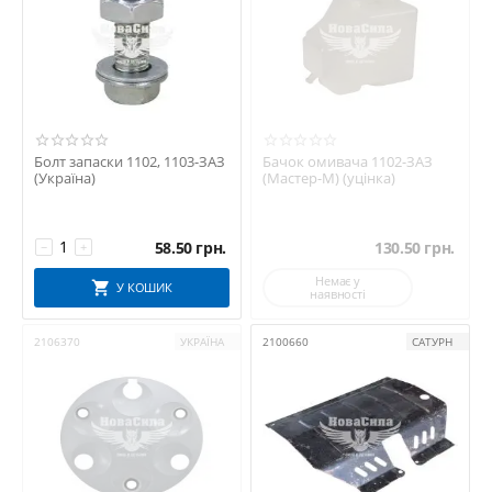
Болт запаски 1102, 1103-ЗАЗ
Бачок омивача 1102-ЗАЗ
(Україна)
(Мастер-М) (уцінка)
58.50
грн.
130.50
грн.
−
+
Немає у
У КОШИК
наявності
2106370
УКРАЇНА
2100660
САТУРН