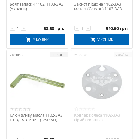
Болт запаски 1102, 1103-ЗАЗ
Захист піддона 1102-ЗАЗ
(Україна)
метал. (Сатурн) 1103-ЗАЗ
58.50
грн.
910.50
грн.
−
+
−
+
У КОШИК
У КОШИК
2103890
БЕЛЗАН
2106370
УКРАЇНА
Ключ зливу масла 1102-ЗАЗ
Ковпак колеса 1102-ЗАЗ
Г-под. чотириг. (БелЗАН)
сірий (Україна)