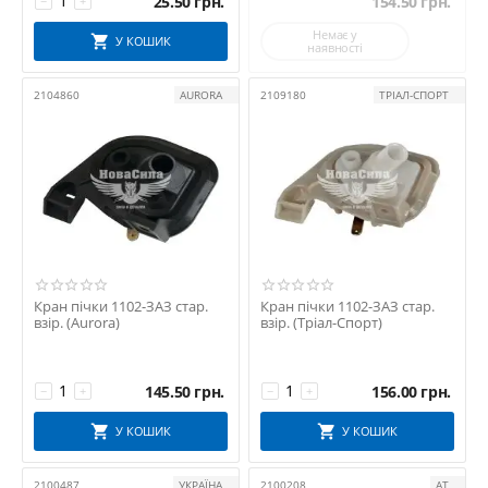
25.50
грн.
154.50
грн.
−
+
Немає у
У КОШИК
наявності
2104860
AURORA
2109180
ТРІАЛ-СПОРТ
Кран пічки 1102-ЗАЗ стар.
Кран пічки 1102-ЗАЗ стар.
взір. (Aurora)
взір. (Тріал-Спорт)
145.50
грн.
156.00
грн.
−
+
−
+
У КОШИК
У КОШИК
2100487
УКРАЇНА
2100208
АТ