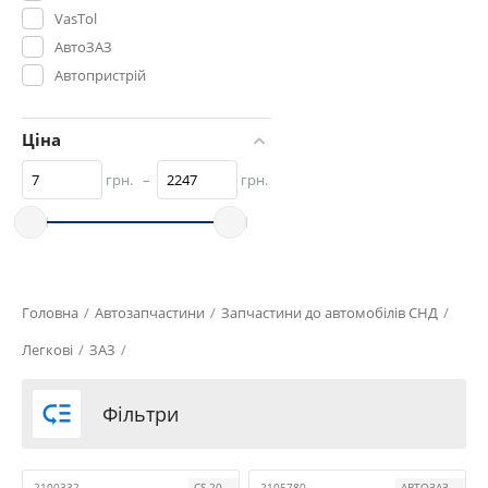
VasTol
АвтоЗАЗ
Автопристрій
АЛЯSКА
АТ
Ціна
БелЗАН
грн.
–
грн.
Мастер-М
САТУРН
СНД
ТРІАЛ-Спорт
УКРАЇНА
Головна
/
Автозапчастини
/
Запчастини до автомобілів СНД
/
Легкові
/
ЗАЗ
/

Фільтри
2100332
CS-20
2105780
АВТОЗАЗ