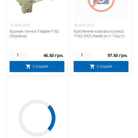
Краник печки Таврія-1102
Кріплення ковпака колеса
(Україна)
1102-ЗАЗ (Awel) (к-т.-12шт.)
46.50
грн.
97.50
грн.
−
+
−
+
У КОШИК
У КОШИК