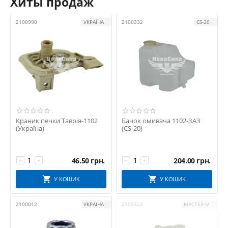
Хиты продаж
2100990
УКРАЇНА
2100332
CS-20
Краник печки Таврія-1102
Бачок омивача 1102-ЗАЗ
(Україна)
(CS-20)
46.50
грн.
204.00
грн.
−
+
−
+
У КОШИК
У КОШИК
2100012
УКРАЇНА
2100324
МАСТЕР-М