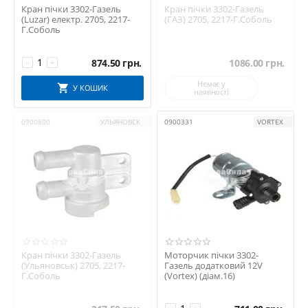
Кран пічки 3302-Газель
Кран пічки 3302-Газель
(Luzar) електр. 2705, 2217-
(ГАЗ) 2705, 2217-Г.Соболь
Г.Соболь
874.50
грн.
1086.00
грн.
−
+
Немає у
У КОШИК
наявності
0900800
УЛЬЯНОВСК
0900331
VORTEX
Кран пічки 3302-Газель
Моторчик пічки 3302-
(Ульяновськ) 2705, 2217-
Газель додатковий 12V
Г.Соболь
(Vortex) (діам.16)