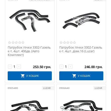
Патрубок пічки 3302-Газель
Патрубок пічки 3302-Газель
к-т. 4шт. 406дв. (Авто
к-т. 4шт. діам.16 (Luzar)
Комплект)
253.50
грн.
246.00
грн.
−
+
−
+
У КОШИК
У КОШИК
0905480
LUZAR
0906640
LUZAR