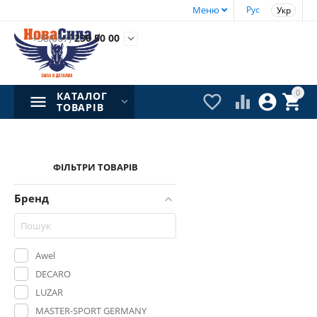
Меню
Рус
Укр
+38(067)
230 50 00

0
КАТАЛОГ




ТОВАРІВ
ФІЛЬТРИ ТОВАРІВ
Бренд
Awel
DECARO
LUZAR
MASTER-SPORT GERMANY