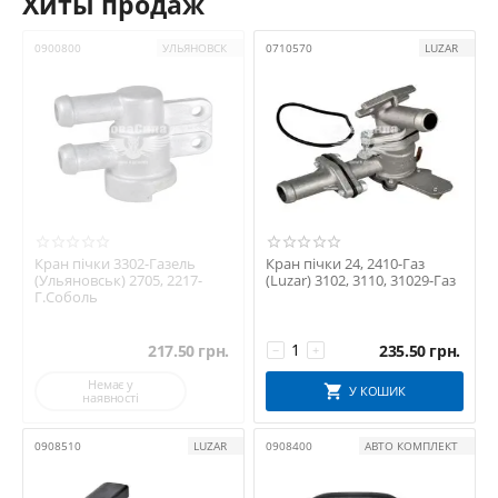
Хиты продаж
0900800
УЛЬЯНОВСК
0710570
LUZAR
Кран пічки 3302-Газель
Кран пічки 24, 2410-Газ
(Ульяновськ) 2705, 2217-
(Luzar) 3102, 3110, 31029-Газ
Г.Соболь
217.50
грн.
235.50
грн.
−
+
Немає у
У КОШИК
наявності
0908510
LUZAR
0908400
АВТО КОМПЛЕКТ