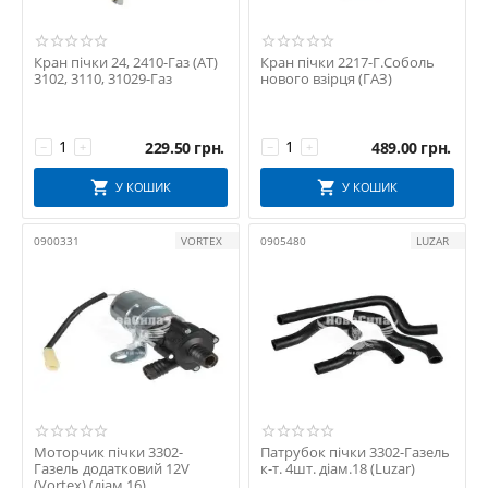
Кран пічки 24, 2410-Газ (АТ)
Кран пічки 2217-Г.Соболь
3102, 3110, 31029-Газ
нового взірця (ГАЗ)
229.50
грн.
489.00
грн.
−
+
−
+
У КОШИК
У КОШИК
0900331
VORTEX
0905480
LUZAR
Моторчик пічки 3302-
Патрубок пічки 3302-Газель
Газель додатковий 12V
к-т. 4шт. діам.18 (Luzar)
(Vortex) (діам.16)