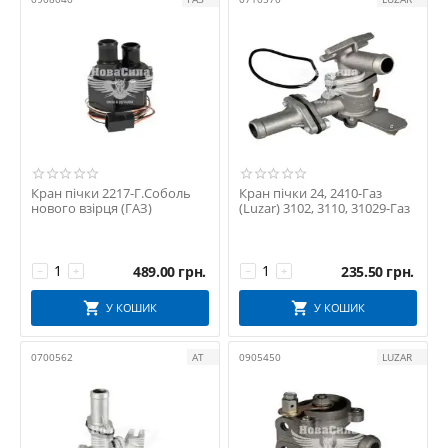
Кран пічки 2217-Г.Соболь
Кран пічки 24, 2410-Газ
нового взірця (ГАЗ)
(Luzar) 3102, 3110, 31029-Газ
489.00
грн.
235.50
грн.
−
+
−
+
У КОШИК
У КОШИК
0700562
АТ
0905450
LUZAR