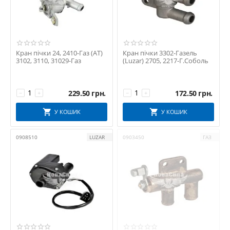
Кран пічки 24, 2410-Газ (АТ)
Кран пічки 3302-Газель
3102, 3110, 31029-Газ
(Luzar) 2705, 2217-Г.Соболь
229.50
грн.
172.50
грн.
−
+
−
+
У КОШИК
У КОШИК
0908510
LUZAR
0903450
ГАЗ