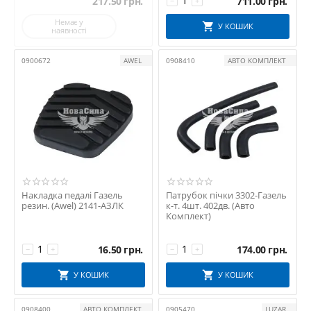
217.50
грн.
711.00
грн.
−
+
Немає у
У КОШИК
наявності
0900672
AWEL
0908410
АВТО КОМПЛЕКТ
Накладка педалі Газель
Патрубок пічки 3302-Газель
резин. (Awel) 2141-АЗЛК
к-т. 4шт. 402дв. (Авто
Комплект)
16.50
грн.
174.00
грн.
−
+
−
+
У КОШИК
У КОШИК
0908400
АВТО КОМПЛЕКТ
0905470
LUZAR