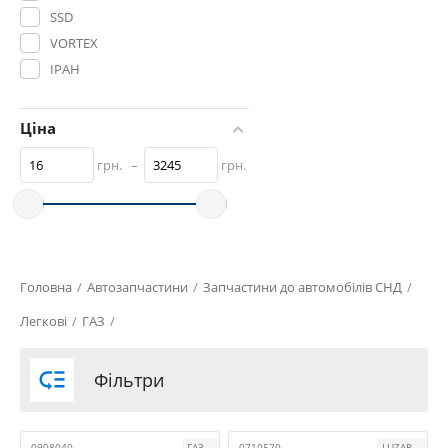
SSD
VORTEX
ІРАН
Авто Комплект
Автоарматура
Ціна
Автопристрій
грн.
–
грн.
АТ
ГАЗ
Дорожня Карта
ПРАМО
СНД
Головна
/
Автозапчастини
/
Запчастини до автомобілів СНД
/
Ульяновск
Легкові
/
ГАЗ
/

Фільтри
0908040
ГАЗ
0710570
LUZAR