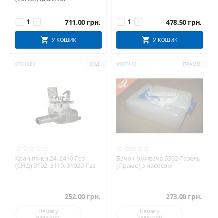
711.00
грн.
478.50
грн.
−
+
−
+
У КОШИК
У КОШИК
0701680
СНД
0907410
ПРАМО
Кран пічки 24, 2410-Газ
Бачок омивача 3302-Газель
(СНД) 3102, 3110, 31029-Газ
(Прамо) з насосом
252.00
грн.
273.00
грн.
Немає у
Немає у
наявності
наявності