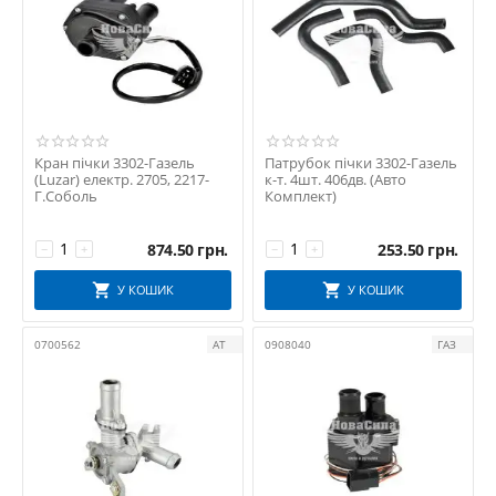
Кран пічки 3302-Газель
Патрубок пічки 3302-Газель
(Luzar) електр. 2705, 2217-
к-т. 4шт. 406дв. (Авто
Г.Соболь
Комплект)
874.50
грн.
253.50
грн.
−
+
−
+
У КОШИК
У КОШИК
0700562
АТ
0908040
ГАЗ