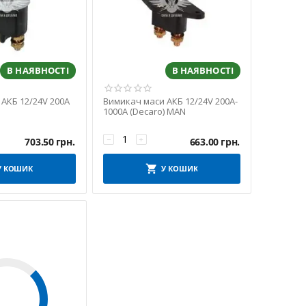
В НАЯВНОСТІ
В НАЯВНОСТІ
АКБ 12/24V 200A
Вимикач маси АКБ 12/24V 200A-
1000A (Decaro) MAN
−
+
703.50
грн.
663.00
грн.
У КОШИК
У КОШИК