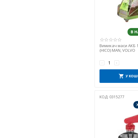
В 
Вимикач маси АКБ 1
(HICO) MAN, VOLVO
−
+
У КОШ
КОД:
0315277