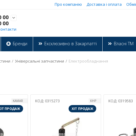
Про компанію
Доставка і оплата
Обмі
0 00

0 00
Контакти
Бренди
Ексклюзивно в Закарпатті
Власні ТМ
стини
/
Універсальні запчастини
/
Електрообладнання
КОД:
0315273
КОД:
0319583
KAMAR
КНР
ХІТ ПРОДАЖ
ХІТ ПРОДАЖ