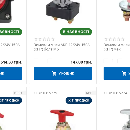
НАЯВНОСТІ
В НАЯВНОСТІ
2/24V 150A
Вимикач маси АКБ 12/24V 150A
Вимикач маси 
(КНР) болт М6
(КНР) мех.
−
+
−
+
514.50
грн.
147.00
грн.
ИК
У КОШИК
КОД:
0315275
КОД:
0315274
HICO
КНР
ХІТ ПРОДАЖ
ХІТ ПРОДАЖ