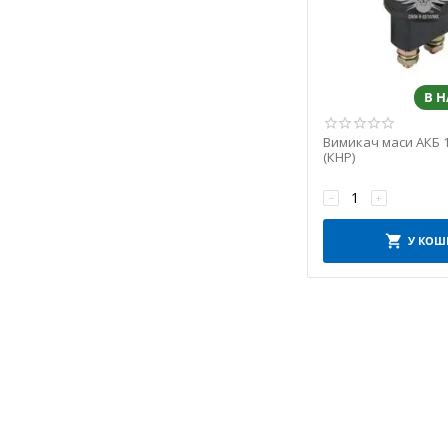
В 
Вимикач маси АКБ 1
(КНР)
−
+
У КОШ