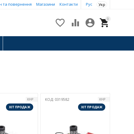
н та повернення
Магазини
Контакти
Рус
Укр
0




КОД:
0319582
КНР
КНР
ХІТ ПРОДАЖ
ХІТ ПРОДАЖ