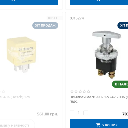
0315274
BOSCH
ХІТ ПРОДАЖ
ХІТ
В НАЯ
в. 40А (Bosch) 12V
Вимикач маси АКБ 12/24V 200A (
підс.
−
+
561.00
грн.
70
емає у наявності
У КОШИК