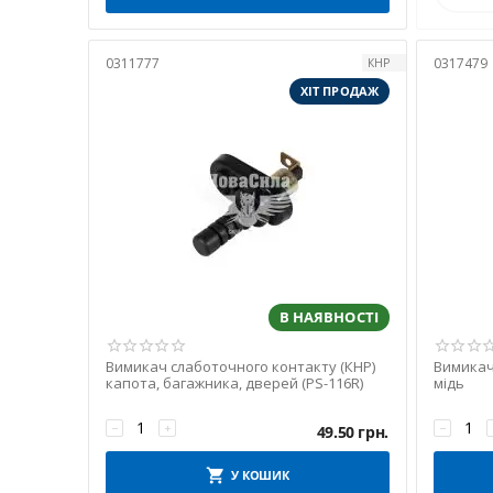
0311777
0317479
КНР
ХІТ ПРОДАЖ
В НАЯВНОСТІ
Вимикач слаботочного контакту (КНР)
Вимикач 
капота, багажника, дверей (PS-116R)
мідь
−
+
−
49.50
грн.
У КОШИК