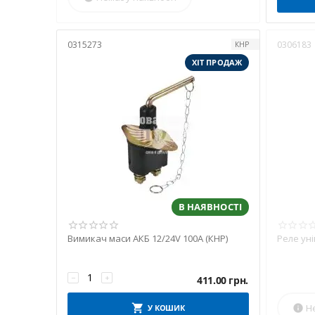
0315273
0306183
КНР
ХІТ ПРОДАЖ
В НАЯВНОСТІ
Вимикач маси АКБ 12/24V 100A (КНР)
Реле уні
−
+
411.00
грн.
Н
У КОШИК
