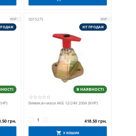
0315275
КНР
КНР
 ПРОДАЖ
ХІТ ПРОДАЖ
ВНОСТІ
В НАЯВНОСТІ
КНР)
Вимикач маси АКБ 12/24V 200A (КНР)
−
+
3.50
грн.
418.50
грн.
У КОШИК