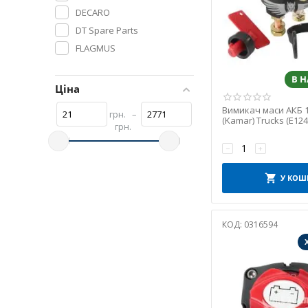
DECARO
DT Spare Parts
FLAGMUS
FORCE
В 
HC-Cargo
Ціна
HELLA
Вимикач маси АКБ 1
грн.
–
HICO
(Kamar) Trucks (E124
грн.
HQ
−
+
KAMAR
PD
У КОШ
Poland Products
PROFIT
КОД:
0316594
PURFLUX
RIDER
SKADI
Trucklight
VORTEX