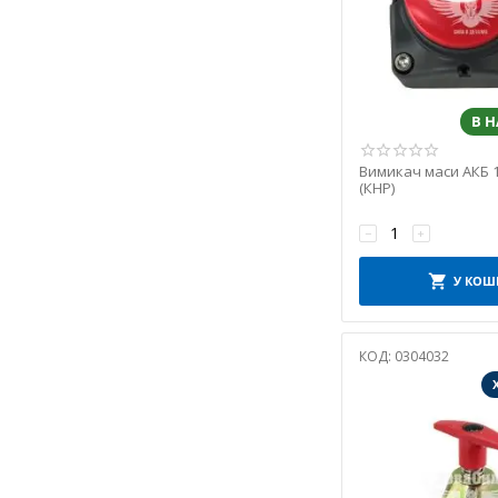
YATO
Дорожня Карта
Зоря
Китай
В 
КНР
ПОЛЬЩА
Вимикач маси АКБ 1
СНД
(КНР)
СССР
−
+
УКРАЇНА
У КОШ
КОД:
0304032