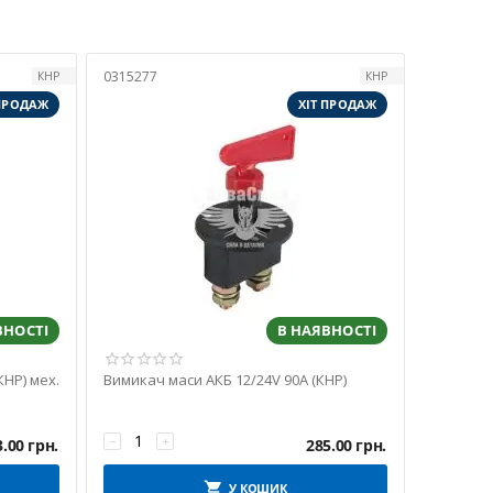
0315277
КНР
КНР
 ПРОДАЖ
ХІТ ПРОДАЖ
ВНОСТІ
В НАЯВНОСТІ
КНР) мех.
Вимикач маси АКБ 12/24V 90A (КНР)
−
+
3.00
грн.
285.00
грн.
У КОШИК