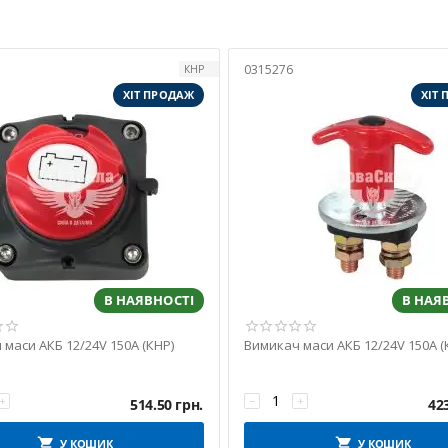
0315276
КНР
ХІТ ПРОДАЖ
ХІТ
В НАЯВНОСТІ
В НАЯ
маси АКБ 12/24V 150A (КНР)
Вимикач маси АКБ 12/24V 150A (
+
−
+
514.50
грн.
42
У КОШИК
У КОШИК