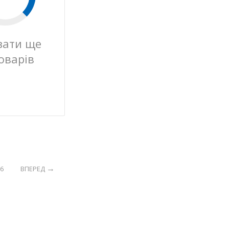
зати ще
оварів
6
ВПЕРЕД