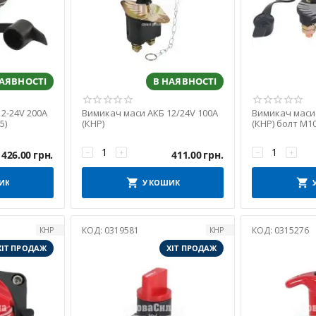
НАЯВНОСТІ
В НАЯВНОСТІ
2-24V 200A
Вимикач маси АКБ 12/24V 100A
Вимикач маси 
5)
(КНР)
(КНР) болт М1
−
+
−
+
426.00
грн.
411.00
грн.
ИК
У КОШИК
КОД:
0319581
КОД:
0315276
КНР
КНР
ХІТ ПРОДАЖ
ХІТ ПРОДАЖ