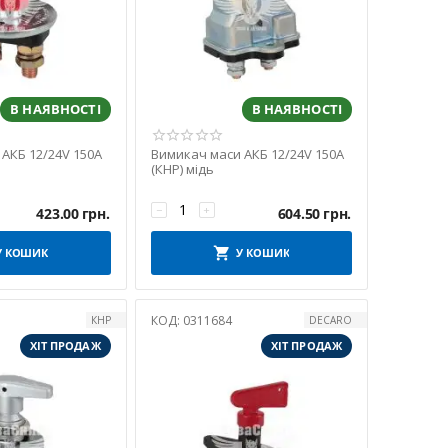
В НАЯВНОСТІ
В НАЯВНОСТІ
АКБ 12/24V 150A
Вимикач маси АКБ 12/24V 150A
(КНР) мідь
−
+
423.00
грн.
604.50
грн.
У КОШИК
У КОШИК
КОД:
0311684
КНР
DECARO
ХІТ ПРОДАЖ
ХІТ ПРОДАЖ