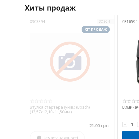
Хиты продаж
0303394
0316594
BOSCH
ХІТ ПРОДАЖ
Втулка стартера (унів.) (Bosch)
Вимикач 
(13,57х12,10х11,50мм.)
−
21.00
грн.
Немає у наявності
