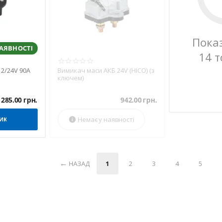
Пока
НАЯВНОСТІ
14 т
2/24V 90A
Вимикач маси АКБ 24V (HICO) (з
ключем)
285.00
грн.
942.00
грн.
Немає у наявності
ИК

НАЗАД
1
2
3
4
5