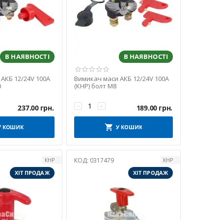
В НАЯВНОСТІ
В НАЯВНОСТІ
АКБ 12/24V 100A
Вимикач маси АКБ 12/24V 100A
0
(КНР) болт М8
−
+
237.00
грн.
189.00
грн.
У КОШИК
У КОШИК
КОД:
0317479
КНР
КНР
ХІТ ПРОДАЖ
ХІТ ПРОДАЖ