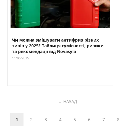
Чи можна змішувати антифриз різних
типів у 2025? Таблиця сумісності, ризики
та рекомендації від Novasyla
11/06/2025
НАЗАД
1
2
3
4
5
6
7
8