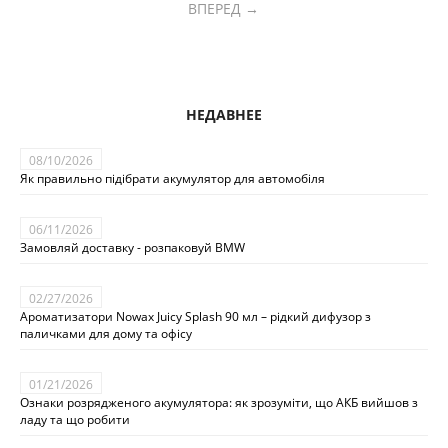
ВПЕРЕД
НЕДАВНЕЕ
08/10/2026
Як правильно підібрати акумулятор для автомобіля
06/11/2026
Замовляй доставку - розпаковуй BMW
02/27/2026
Ароматизатори Nowax Juicy Splash 90 мл – рідкий дифузор з
паличками для дому та офісу
01/21/2026
Ознаки розрядженого акумулятора: як зрозуміти, що АКБ вийшов з
ладу та що робити