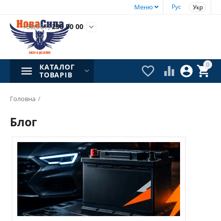
Меню
Рус
Укр
+38(067)
230 50 00

0
КАТАЛОГ




ТОВАРІВ
Головна
/
Блог