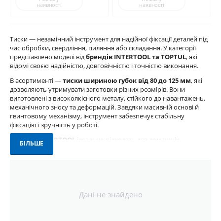
наявності
наявності
Тиски — незамінний інструмент для надійної фіксації деталей під
час обробки, свердління, пиляння або складання. У категорії
представлено моделі від
брендів INTERTOOL та TOPTUL
, які
відомі своєю надійністю, довговічністю і точністю виконання.
В асортименті —
тиски шириною губок від 80 до 125 мм
, які
дозволяють утримувати заготовки різних розмірів. Вони
виготовлені з високоякісного металу, стійкого до навантажень,
механічного зносу та деформацій. Завдяки масивній основі й
гвинтовому механізму, інструмент забезпечує стабільну
фіксацію і зручність у роботі.
Тиски від
INTERTOOL
ідеально підходять для домашніх
БІЛЬШЕ
майстерень і побутового використання. Професійні моделі
TOPTUL
— оптимальне рішення для СТО, майстерень,
виробничих цехів та слюсарних дільниць. Ергономічні ручки,
точне регулювання і висока сила затиску дозволяють працювати
з максимальним контролем.
Дані не знайдено
Оберіть тиски, які відповідають вашим задачам, і замовляйте з
доставкою по Україні. Працюйте ефективно та безпечно з
якісним обладнанням.