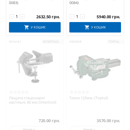
0083)
0084)
2632.50
грн.
5940.00
грн.
−
+
−
+
У КОШИК
У КОШИК
0316161
INTERTOOL
0303029
TOPTUL
Лещата стаціонарні
Тиски 125мм. (Toptul)
настільні, 80 мм (Intertool)
720.00
грн.
3570.00
грн.
Немає у
Немає у