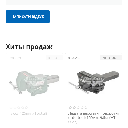
НАПИСАТИ ВІДГУК
Хиты продаж
0303029
TOPTUL
0320235
INTERTOOL
Тиски 125мм. (Toptul)
Лещата верстатні поворотні
(Intertool) 150мм, 9,6кг (HT-
0083)