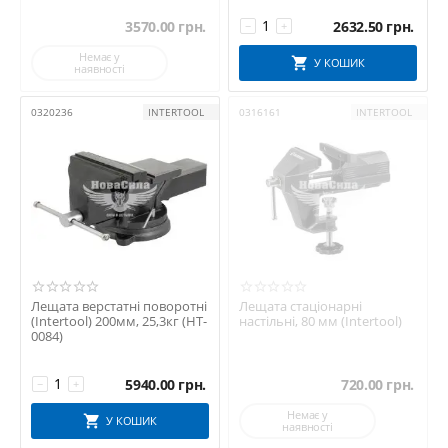
3570.00
грн.
2632.50
грн.
−
+
Немає у
У КОШИК
наявності
0320236
INTERTOOL
0316161
INTERTOOL
Лещата верстатні поворотні
Лещата стаціонарні
(Intertool) 200мм, 25,3кг (HT-
настільні, 80 мм (Intertool)
0084)
5940.00
грн.
720.00
грн.
−
+
Немає у
У КОШИК
наявності