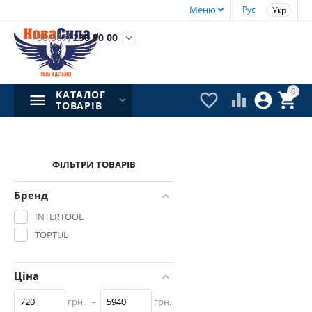
Меню
Рус
Укр
+38(067)
230 50 00

0
КАТАЛОГ




ТОВАРІВ
ФІЛЬТРИ ТОВАРІВ
Бренд
INTERTOOL
TOPTUL
Ціна
грн.
–
грн.