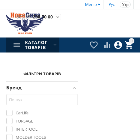
Меню
Рус
Укр
+38(067)
230 50 00

0
КАТАЛОГ




ТОВАРІВ
ФІЛЬТРИ ТОВАРІВ
Бренд
CarLife
FORSAGE
INTERTOOL
MOLDER TOOLS