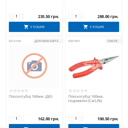
235.50
грн.
288.00
грн.
−
+
−
+
У КОШИК
У КОШИК
0312169
ДОРОЖНЯ КАРТА
0301851
CARLIFE
Плоскогубці 160мм. (ДК)
Плоскогубці 160мм.
подовжені (CarLife)
162.00
грн.
100.50
грн.
−
+
−
+