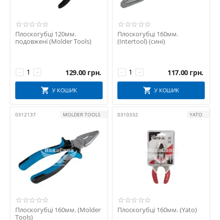
Плоскогубці 120мм.
Плоскогубці 160мм.
подовжені (Molder Tools)
(Intertool) (сині)
129.00
грн.
117.00
грн.
−
+
−
+
У КОШИК
У КОШИК
0312137
MOLDER TOOLS
0310332
YATO
Плоскогубці 160мм. (Molder
Плоскогубці 160мм. (Yato)
Tools)