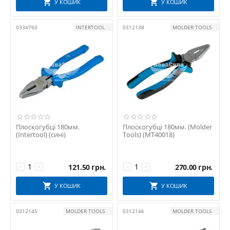
У КОШИК
У КОШИК
0334760
INTERTOOL
0312138
MOLDER TOOLS
Плоскогубці 180мм.
Плоскогубці 180мм. (Molder
(Intertool) (сині)
Tools) (MT40018)
121.50
грн.
270.00
грн.
−
+
−
+
У КОШИК
У КОШИК
0312145
MOLDER TOOLS
0312146
MOLDER TOOLS