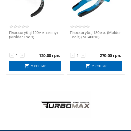
Плоскогубці 120мм. вигнуті
Плоскогубці 180мм. (Molder
(Molder Tools)
Tools) (MT40018)
120.00
грн.
270.00
грн.
−
+
−
+
У КОШИК
У КОШИК