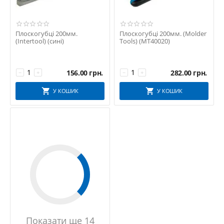
Плоскогубці 200мм.
Плоскогубці 200мм. (Molder
(Intertool) (сині)
Tools) (MT40020)
156.00
грн.
282.00
грн.
−
+
−
+
У КОШИК
У КОШИК
Показати ще 14