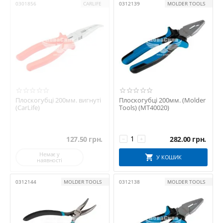
0301856
CARLIFE
0312139
MOLDER TOOLS
Плоскогубці 200мм. вигнуті
Плоскогубці 200мм. (Molder
(CarLife)
Tools) (MT40020)
127.50
грн.
282.00
грн.
−
+
Немає у
У КОШИК
наявності
0312144
MOLDER TOOLS
0312138
MOLDER TOOLS