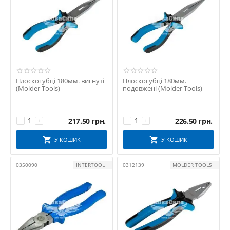
Плоскогубці 180мм. вигнуті
Плоскогубці 180мм.
(Molder Tools)
подовжені (Molder Tools)
217.50
грн.
226.50
грн.
−
+
−
+
У КОШИК
У КОШИК
0350090
INTERTOOL
0312139
MOLDER TOOLS