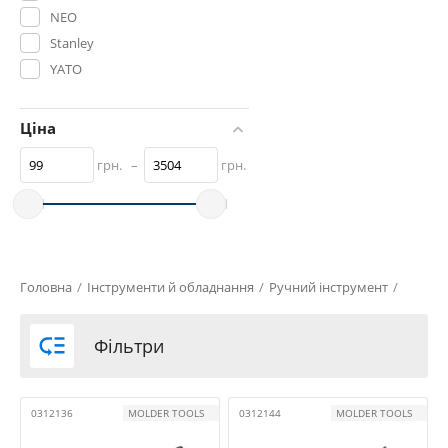
NEO
Stanley
YATO
Дорожня Карта
СТАНДАРТ
Ціна
грн.
–
грн.
Головна
/
Інструменти й обладнання
/
Ручний інструмент
/

Фільтри
0312136
MOLDER TOOLS
0312144
MOLDER TOOLS