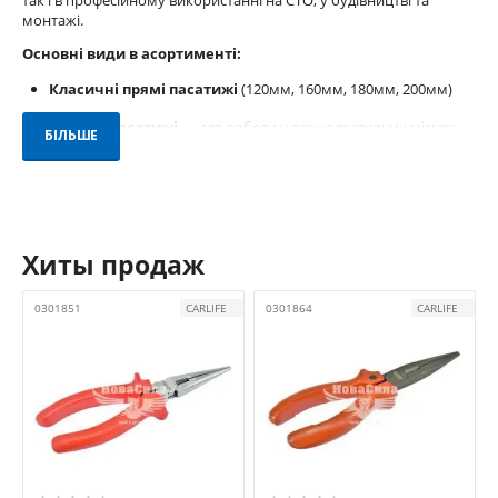
так і в професійному використанні на СТО, у будівництві та
монтажі.
Основні види в асортименті:
Класичні прямі пасатижі
(120мм, 160мм, 180мм, 200мм)
Вигнуті пасатижі
— для роботи у важкодоступних місцях
БІЛЬШЕ
Подовжені пасатижі
— з тонкими загостреними губками
для точних робіт
Діелектричні пасатижі
— з ізоляцією для безпечної роботи
з електрикою
Хиты продаж
Бренди, представлені у категорії:
CarLife, Molder Tools, YATO, INTERTOOL, Дорожня Карта,
0301851
CARLIFE
0301864
CARLIFE
FORSAGE, NEO, СТАНДАРТ.
Пасатижі виготовляються з
високоміцної сталі
, мають
антикорозійне покриття
, а
рукоятки з прогумованим
покриттям
забезпечують комфортний та безпечний хват.
Діелектричні моделі проходять випробування на напругу і
підходять для електромонтажних робіт.
У наявності інструмент з різними габаритами та конструкцією
губок: