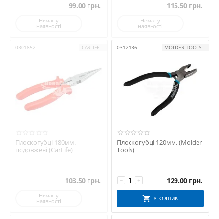
99.00
грн.
115.50
грн.
Немає у
Немає у
наявності
наявності
0301852
CARLIFE
0312136
MOLDER TOOLS
Плоскогубці 180мм.
Плоскогубці 120мм. (Molder
подовжені (CarLife)
Tools)
103.50
грн.
129.00
грн.
−
+
Немає у
У КОШИК
наявності