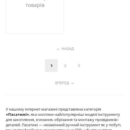
товарів
НАЗАД
1
2
3
ВПЕРЕД
У нашому інтернет-магазині представлена категорія
«Пасатижі»
, яка охоплює найпопулярніші моделі інструменту
для захоплення, згинання, обрізання та монтажу провідників і
деталей. Пасатижі — незамінний ручний інструмент як у побуті,