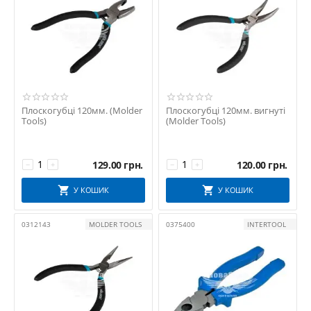
Плоскогубці 120мм. (Molder
Плоскогубці 120мм. вигнуті
Tools)
(Molder Tools)
129.00
грн.
120.00
грн.
−
+
−
+
У КОШИК
У КОШИК
0312143
MOLDER TOOLS
0375400
INTERTOOL