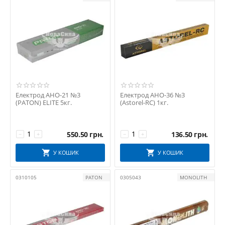
Електрод АНО-21 №3
Електрод АНО-36 №3
(PATON) ELITE 5кг.
(Astorel-RC) 1кг.
550.50
грн.
136.50
грн.
−
+
−
+
У КОШИК
У КОШИК
0310105
PATON
0305043
MONOLITH