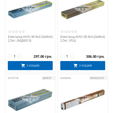
Електрод АНО-36 №3 (Gefest)
Електрод АНО-36 №3 (Gefest)
2,5кг. (МД6013)
2.5кг. (РЦ)
297.00
грн.
306.00
грн.
−
+
−
+
У КОШИК
У КОШИК
0316778
GEFEST
0305043
MONOLITH