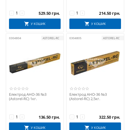
529.50
грн.
214.50
грн.
−
+
−
+
У КОШИК
У КОШИК
0304804
ASTOREL-RC
0304805
ASTOREL-RC
Електрод АНО-36 №3
Електрод АНО-36 №3
(Astorel-RC) 1кг.
(Astorel-RC) 2,5кг.
136.50
грн.
322.50
грн.
−
+
−
+
У КОШИК
У КОШИК