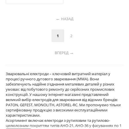
НАЗАД
1
2
ВПЕРЕД
Зварювальні електроди – ключовий витратний матеріал у
процесі ручного дугового зварювання (MMA). Вони
забезпечують надійне з'єднання металевих деталей у різних
умовах: від побутового ремонту до серйозних промислових
конструкцій. У нашому інтернет-магазині представлений
великий вибір електродів для зварювання від відомих брендів:
PATON, GEFEST, MONOLITH, ASTOREL-RC. Ми пропонуємо тільки
сертифіковану продукцію з високими експлуатаційними
характеристиками.
Асортимент включає електроди з рутиловим та рутилово-
целюлозним покриттям типів АНО-21, АНО-36 у фасуваннях по 1