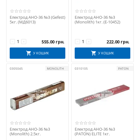
Електрод АНО-36 №3 (Gefest)
Електрод АНО-36 №3
5кг. (МД6013)
(Monolith) 1кг. (Е-10452)
555.00
грн.
222.00
грн.
−
+
−
+
У КОШИК
У КОШИК
0305045
MONOLITH
0310105
PATON
Електрод АНО-36 №3
Електрод АНО-36 №3
(Monolith) 2.5кг.
(PATON) ELITE 1кг.