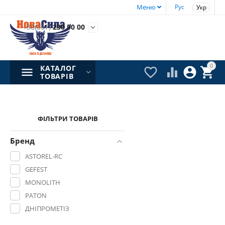
Меню
Рус
Укр
+38(067)
230 50 00

0
КАТАЛОГ




ТОВАРІВ
ФІЛЬТРИ ТОВАРІВ
Бренд
ASTOREL-RC
GEFEST
MONOLITH
PATON
ДНІПРОМЕТІЗ