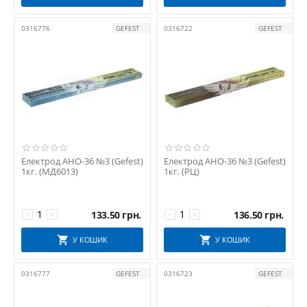
0316776
GEFEST
0316722
GEFEST
Електрод АНО-36 №3 (Gefest)
Електрод АНО-36 №3 (Gefest)
1кг. (МД6013)
1кг. (РЦ)
133.50
грн.
136.50
грн.
−
+
−
+
У КОШИК
У КОШИК
0316777
GEFEST
0316723
GEFEST