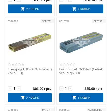
отримуйте надійні витратні матеріали для бездоганних швів і
довговічних конструкцій!
У КОШИК
У КОШИК
0316723
GEFEST
0316778
GEFEST
Електрод АНО-36 №3 (Gefest)
Електрод АНО-36 №3 (Gefest)
2.5кг. (РЦ)
5кг. (МД6013)
306.00
грн.
555.00
грн.
−
+
−
+
У КОШИК
У КОШИК
0310103
PATON
0304804
ASTOREL-RC