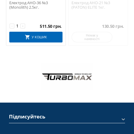
Електрод АНО-36 №3
Електрод АНО-21 №3
(Monolith) 2.5кг.
(PATON) ELITE 1кг.
511.50
грн.
130.50
грн.
−
+
Немає у
У КОШИК
наявності
Підписуйтесь