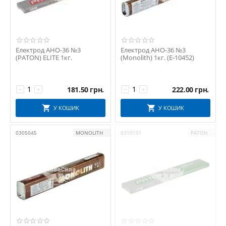
Електрод АНО-36 №3
Електрод АНО-36 №3
(PATON) ELITE 1кг.
(Monolith) 1кг. (Е-10452)
181.50
грн.
222.00
грн.
−
+
−
+
У КОШИК
У КОШИК
0305045
MONOLITH
0310101
PATON