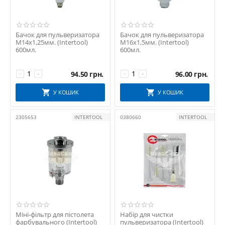
Бачок для пульверизатора
Бачок для пульверизатора
М14х1,25мм. (Intertool)
М16х1,5мм. (Intertool)
600мл.
600мл.
94.50
грн.
96.00
грн.
−
+
−
+
У КОШИК
У КОШИК
2305653
INTERTOOL
0380660
INTERTOOL
Міні-фільтр для пістолета
Набір для чистки
фарбувального (Intertool)
пульверизатора (Intertool)