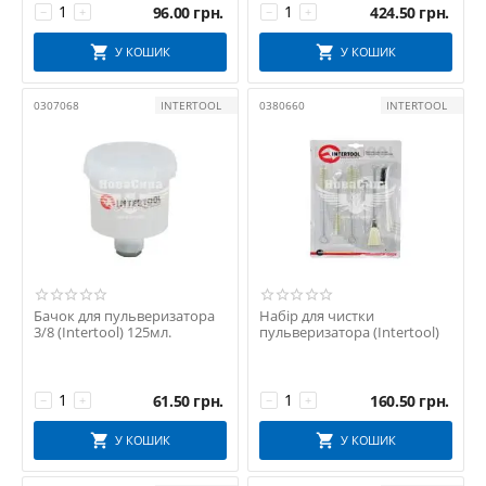
96.00
грн.
424.50
грн.
−
+
−
+
У КОШИК
У КОШИК
0307068
INTERTOOL
0380660
INTERTOOL
Бачок для пульверизатора
Набір для чистки
3/8 (Intertool) 125мл.
пульверизатора (Intertool)
61.50
грн.
160.50
грн.
−
+
−
+
У КОШИК
У КОШИК