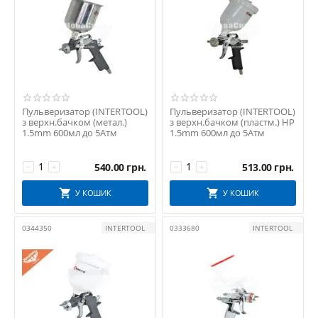
Пульверизатор (INTERTOOL)
Пульверизатор (INTERTOOL)
з верхн.бачком (метал.)
з верхн.бачком (пластм.) HP
1.5mm 600мл до 5Атм
1.5mm 600мл до 5Атм
540.00
грн.
513.00
грн.
−
+
−
+
У КОШИК
У КОШИК
0344350
INTERTOOL
0333680
INTERTOOL