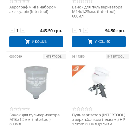
Аерограф міні з набором
Бачок для пульверизатора
аксесуарів (Intertool)
М14х1,25мм. (Intertool)
600мл.
445.50
грн.
94.50
грн.
−
+
−
+
У КОШИК
У КОШИК
0307069
INTERTOOL
0344350
INTERTOOL
Бачок для пульверизатора
Пульверизатор (INTERTOOL)
М16х1,5мм. (Intertool)
з верхн.бачком (пластм.) HP
600мл.
1.5mm 600мл до 5Атм