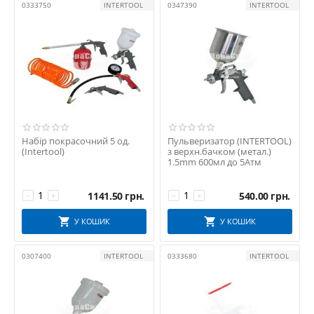
0333750
INTERTOOL
0347390
INTERTOOL
Набір покрасочний 5 од.
Пульверизатор (INTERTOOL)
(Intertool)
з верхн.бачком (метал.)
1.5mm 600мл до 5Атм
1141.50
грн.
540.00
грн.
−
+
−
+
У КОШИК
У КОШИК
0307400
INTERTOOL
0333680
INTERTOOL