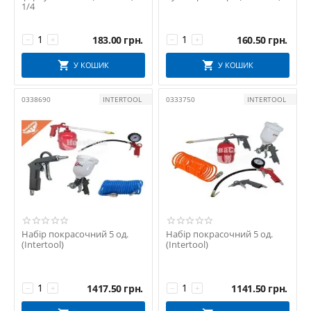
1/4
183.00
грн.
160.50
грн.
−
+
−
+
У КОШИК
У КОШИК
0338690
INTERTOOL
0333750
INTERTOOL
Набір покрасочний 5 од.
Набір покрасочний 5 од.
(Intertool)
(Intertool)
1417.50
грн.
1141.50
грн.
−
+
−
+