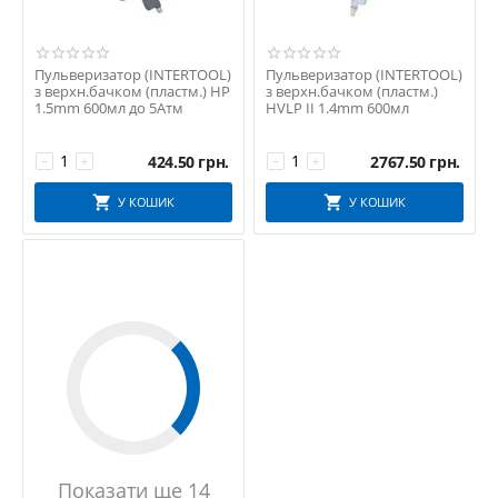
Пульверизатор (INTERTOOL)
Пульверизатор (INTERTOOL)
з верхн.бачком (пластм.) HP
з верхн.бачком (пластм.)
1.5mm 600мл до 5Атм
HVLP II 1.4mm 600мл
424.50
грн.
2767.50
грн.
−
+
−
+
У КОШИК
У КОШИК
Показати ще 14