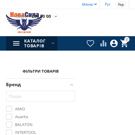
Меню
Рус
Укр
+38(067)
230 50 00

0
КАТАЛОГ




ТОВАРІВ
ФІЛЬТРИ ТОВАРІВ
Бренд
AMiO
Auarita
BALATON
INTERTOOL