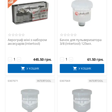
Аерограф міні з набором
Бачок для пульверизатора
аксесуарів (Intertool)
3/8 (Intertool) 125мл.
445.50
грн.
61.50
грн.
−
+
−
+
У КОШИК
У КОШИК
0307071
INTERTOOL
0307069
INTERTOOL