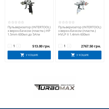
Пульверизатор (INTERTOOL)
Пульверизатор (INTERTOOL)
з верхн.бачком (пластм.) HP
з верхн.бачком (пластм.)
1.5mm 600мл до 5Атм
HVLP II 1.4mm 600мл
513.00
грн.
2767.50
грн.
−
+
−
+
У КОШИК
У КОШИК