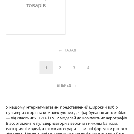
товарів
НАЗАД
1
2
3
4
ВПЕРЕД
У нашому інтернет-магазині представлений широкий вибір
пульверизаторів та комплектуючих для фарбування автомобіля
— від класичних HVLP і LVLP моделей до компактних аерографів.
В асортименті є пульверизатори з верхнім і нижнім бачком,
електричні моделі, а також аксесуари — змінні форсунки різного