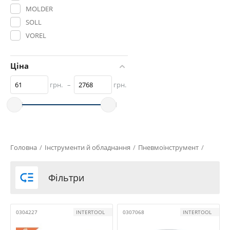
MOLDER
SOLL
VOREL
YATO
Дорожня Карта
Ціна
грн.
–
грн.
Головна
/
Інструменти й обладнання
/
Пневмоінструмент
/

Фільтри
0304227
INTERTOOL
0307068
INTERTOOL