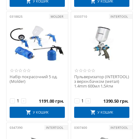
У КОШИК
У КОШИК
0318825
MOLDER
0333710
INTERTOOL
Набір покрасочний 5 од.
Пульверизатор (INTERTOOL)
(Molder)
з верхн.бачком (метал)
1.4mm 600мл 1,5Атм
1191.00
грн.
1390.50
грн.
−
+
−
+
У КОШИК
У КОШИК
0347390
INTERTOOL
0307400
INTERTOOL