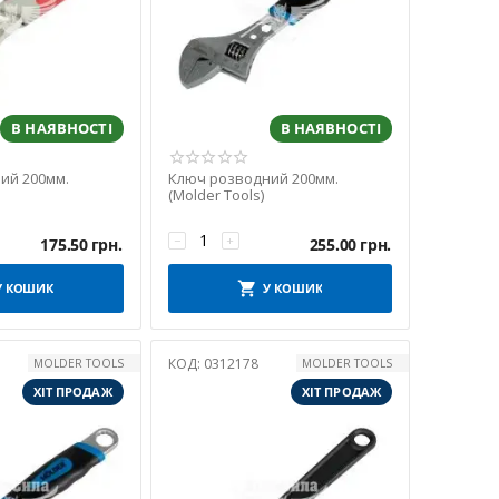
В НАЯВНОСТІ
В НАЯВНОСТІ
ий 200мм.
Ключ розводний 200мм.
(Molder Tools)
−
+
175.50
грн.
255.00
грн.
У КОШИК
У КОШИК
КОД:
0312178
MOLDER TOOLS
MOLDER TOOLS
ХІТ ПРОДАЖ
ХІТ ПРОДАЖ