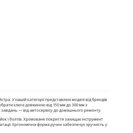
тра. У нашій категорії представлені моделі від брендів
 обрати ключі довжиною від 150 мм до 300 мм з
 завдань — від автосервісу до домашнього ремонту.
йок і болтів. Хромоване покриття захищає інструмент
уатації. Ергономічна форма ручки забезпечує зручність у