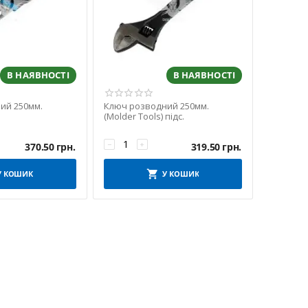
В НАЯВНОСТІ
В НАЯВНОСТІ
ий 250мм.
Ключ розводний 250мм.
(Molder Tools) підс.
−
+
370.50
грн.
319.50
грн.
У КОШИК
У КОШИК