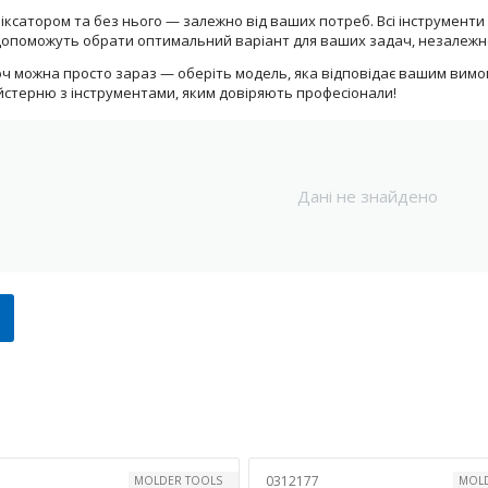
 фіксатором та без нього — залежно від ваших потреб. Всі інструмен
і допоможуть обрати оптимальний варіант для ваших задач, незалежно 
ч можна просто зараз — оберіть модель, яка відповідає вашим вимога
стерню з інструментами, яким довіряють професіонали!
Дані не знайдено
0312177
MOLDER TOOLS
MOLD