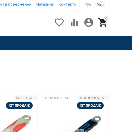
н та повернення
Магазини
Контакти
Рус
Укр
0




КОД:
0312174
INTERTOOL
MOLDER TOOLS
ХІТ ПРОДАЖ
ХІТ ПРОДАЖ