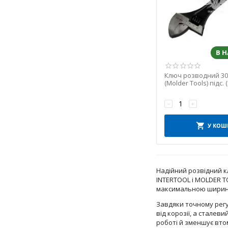
В 
Ключ розводний 30
(Molder Tools) підс.
−
+
У КОШ
Надійний розвідний кл
INTERTOOL і MOLDER TO
максимальною шириною
Завдяки точному регу
від корозії, а сталев
роботі й зменшує вто