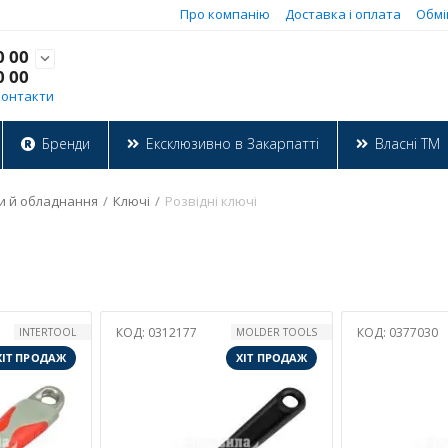
Про компанію
Доставка і оплата
Обмі
0 00

0 00
Контакти
Бренди
Ексклюзивно в Закарпатті
Власні ТМ
и й обладнання
/
Ключі
/
Розвідні ключі
КОД:
0312177
КОД:
0377030
INTERTOOL
MOLDER TOOLS
ХІТ ПРОДАЖ
ХІТ ПРОДАЖ