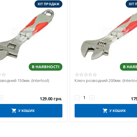
ХІТ ПРОДАЖ
ХІТ
В НАЯВНОСТІ
В НАЯ
водний 150мм. (Intertool)
Ключ розводний 200мм. (Intertoo
+
−
+
129.00
грн.
17
У КОШИК
У КОШИК