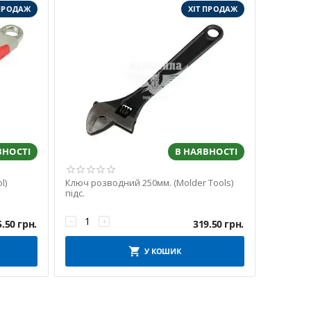
 ПРОДАЖ
ХІТ ПРОДАЖ
ВНОСТІ
В НАЯВНОСТІ
l)
Ключ розводний 250мм. (Molder Tools)
підс.
−
+
5.50
грн.
319.50
грн.
У КОШИК