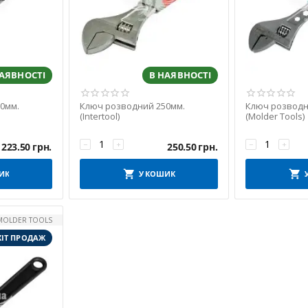
НАЯВНОСТІ
В НАЯВНОСТІ
0мм.
Ключ розводний 250мм.
Ключ розводн
(Intertool)
(Molder Tools)
−
+
−
+
223.50
грн.
250.50
грн.
ИК
У КОШИК
MOLDER TOOLS
ХІТ ПРОДАЖ