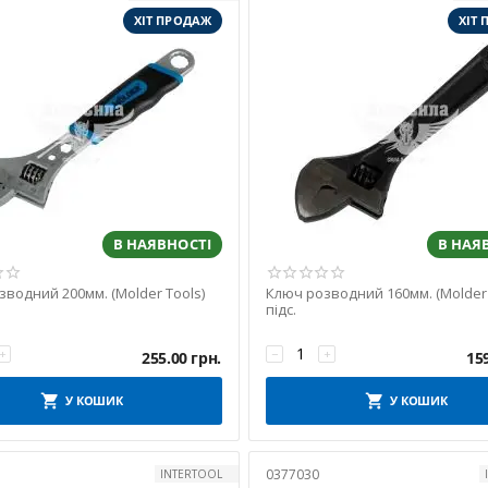
ХІТ ПРОДАЖ
ХІТ
В НАЯВНОСТІ
В НАЯ
водний 200мм. (Molder Tools)
Ключ розводний 160мм. (Molder 
підс.
+
−
+
255.00
грн.
15
У КОШИК
У КОШИК
0377030
INTERTOOL