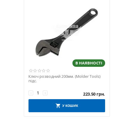
В НАЯВНОСТІ
Ключ розводний 200мм. (Molder Tools)
підс.
−
+
223.50
грн.
У КОШИК