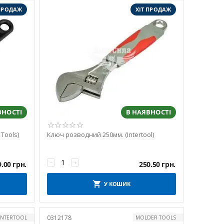
 ПРОДАЖ
ХІТ ПРОДАЖ
ВНОСТІ
В НАЯВНОСТІ
Tools)
Ключ розводний 250мм. (Intertool)
−
+
9.00
грн.
250.50
грн.
У КОШИК
0312178
INTERTOOL
MOLDER TOOLS