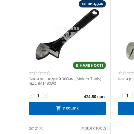
ХІТ ПРОДАЖ
В НАЯВНОСТІ
Ключ розводний 300мм. (Molder Tools)
Ключ роз
підс. (MT48030)
−
+
−
424.50
грн.
У КОШИК
0312176
MOLDER TOOLS