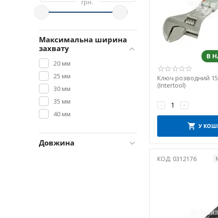
грн.
Максимальна ширина
захвату
В 
20 мм
25 мм
Ключ розводний 15
(Intertool)
30 мм
35 мм
−
+
40 мм
У КОШ
Довжина
КОД:
0312176