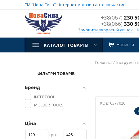
ТМ "Нова Сила" - інтернет магазин автозапчастин
+38(067)
230 5
+38(066)
330 5
Замовити зворотній двінок
Новинки
КАТАЛОГ ТОВАРІВ
Головна
/
Інструмент
ФІЛЬТРИ ТОВАРІВ
Бренд
INTERTOOL
КОД:
0377020
MOLDER TOOLS
Ціна
грн.
–