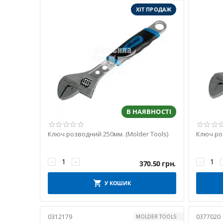
ХІТ ПРОДАЖ
В НАЯВНОСТІ
Ключ розводний 250мм. (Molder Tools)
Ключ роз
−
+
−
370.50
грн.
У КОШИК
0312179
0377020
MOLDER TOOLS