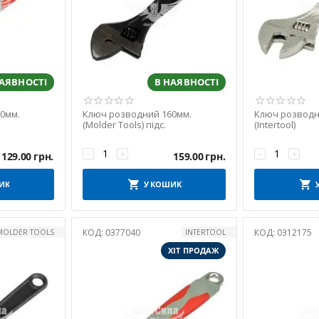
НАЯВНОСТІ
В НАЯВНОСТІ
0мм.
Ключ розводний 160мм.
Ключ розводн
(Molder Tools) підс.
(Intertool)
−
+
−
+
129.00
грн.
159.00
грн.
ИК
У КОШИК
КОД:
0377040
КОД:
0312175
MOLDER TOOLS
INTERTOOL
ХІТ ПРОДАЖ