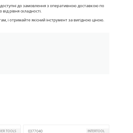
ти доступні до замовлення з оперативною доставкою по
від рівня складності.
м, і отримайте якісний інструмент за вигідною ціною.
0377040
ER TOOLS
INTERTOOL