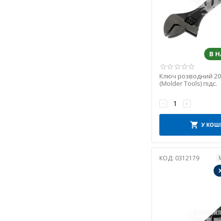
В 
Ключ розводний 20
(Molder Tools) підс.
−
+
У КОШ
КОД:
0312179