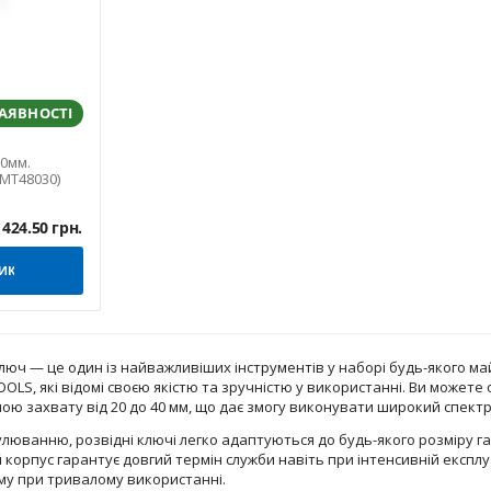
НАЯВНОСТІ
0мм.
 (MT48030)
424.50
грн.
ИК
юч — це один із найважливіших інструментів у наборі будь-якого майс
OLS, які відомі своєю якістю та зручністю у використанні. Ви можете
 захвату від 20 до 40 мм, що дає змогу виконувати широкий спектр
люванню, розвідні ключі легко адаптуються до будь-якого розміру га
ий корпус гарантує довгий термін служби навіть при інтенсивній експл
му при тривалому використанні.