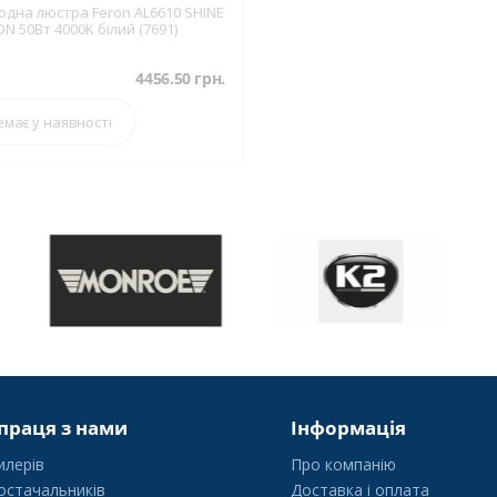
одна люстра Feron AL6610 SHINE
ON 50Вт 4000K білий (7691)
4456.50
грн.
емає у наявності
праця з нами
Інформація
илерів
Про компанію
остачальників
Доставка і оплата