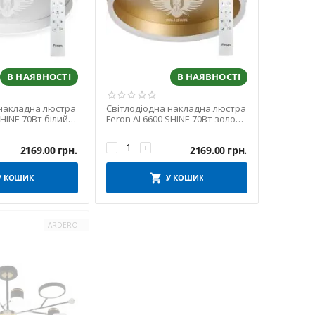
В НАЯВНОСТІ
В НАЯВНОСТІ
 накладна люстра
Світлодіодна накладна люстра
SHINE 70Вт білий
Feron AL6600 SHINE 70Вт золото
(7671)
−
+
2169.00
грн.
2169.00
грн.
У КОШИК
У КОШИК
ARDERO