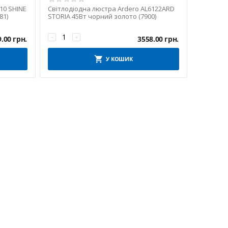
10 SHINE
Світлодіодна люстра Ardero AL6122ARD
81)
STORIA 45Вт чорний золото (7900)
−
+
9.00
грн.
3558.00
грн.
У КОШИК