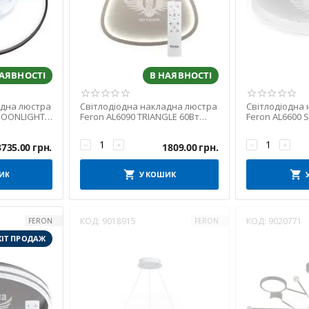
НАЯВНОСТІ
В НАЯВНОСТІ
адна люстра
Світлодіодна накладна люстра
Світлодіодна
MOONLIGHT
Feron AL6090 TRIANGLE 60Вт
Feron AL6600 
білий (7669)
(7679)
−
+
−
+
3735.00
грн.
1809.00
грн.
ИК
У КОШИК
КОД:
9018915
КОД:
9020771
FERON
FERON
ХІТ ПРОДАЖ