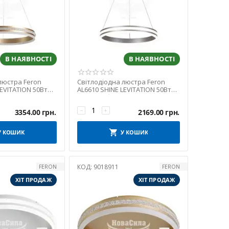
В НАЯВНОСТІ
В НАЯВНОСТІ
люстра Feron
Світлодіодна люстра Feron
LEVITATION 50Вт
AL6610 SHINE LEVITATION 50Вт
7687)
4000K срібло (7681)
−
+
3354.00
грн.
2169.00
грн.
У КОШИК
У КОШИК
КОД:
9018911
FERON
FERON
ХІТ ПРОДАЖ
ХІТ ПРОДАЖ