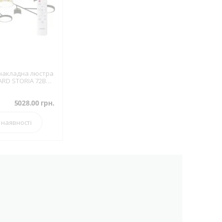
 накладна люстра
ARD STORIA 72Вт
 (7899)
5028.00
грн.
 наявності