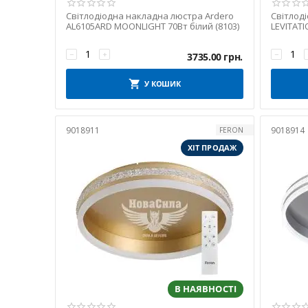
Світлодіодна накладна люстра Ardero
Світлоді
AL6105ARD MOONLIGHT 70Вт білий (8103)
LEVITATI
−
+
−
3735.00
грн.
У КОШИК
9018911
9018914
FERON
ХІТ ПРОДАЖ
В НАЯВНОСТІ