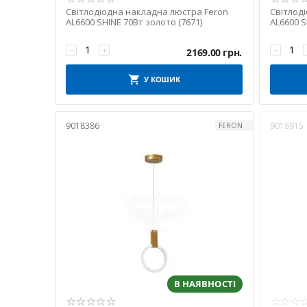
Світлодіодна накладна люстра Feron
Світлод
AL6600 SHINE 70Вт золото (7671)
AL6600 S
−
+
−
2169.00
грн.
У КОШИК
9018386
9018915
FERON
В НАЯВНОСТІ