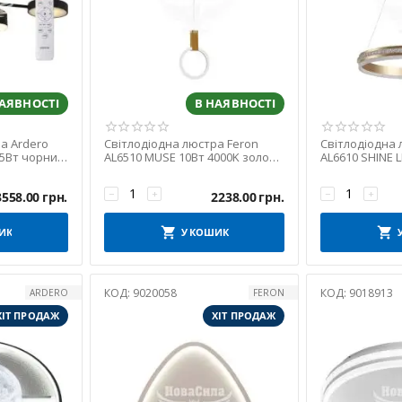
НАЯВНОСТІ
В НАЯВНОСТІ
а Ardero
Світлодіодна люстра Feron
Світлодіодна 
45Вт чорний
AL6510 MUSE 10Вт 4000K золото
AL6610 SHINE 
(7506)
4000K золото (
−
+
−
+
3558.00
грн.
2238.00
грн.
ИК
У КОШИК
КОД:
9020058
КОД:
9018913
ARDERO
FERON
ХІТ ПРОДАЖ
ХІТ ПРОДАЖ