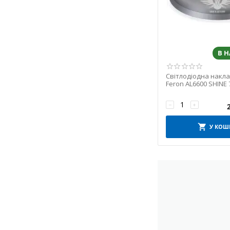
В 
Світлодіодна накл
Feron AL6600 SHINE 
(7675)
−
+
У КОШ