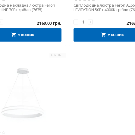
іодна накладна люстра Feron
Світлодіодна люстра Feron AL66
HINE 70Вт срібло (7675)
LEVITATION 50Вт 4000K срібло (76
+
−
+
2169.00
грн.
216
У КОШИК
У КОШИК
FERON