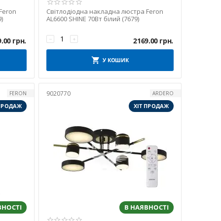
Feron
Світлодіодна накладна люстра Feron
)
AL6600 SHINE 70Вт білий (7679)
−
+
9.00
грн.
2169.00
грн.
У КОШИК
9020770
FERON
ARDERO
 ПРОДАЖ
ХІТ ПРОДАЖ
ВНОСТІ
В НАЯВНОСТІ