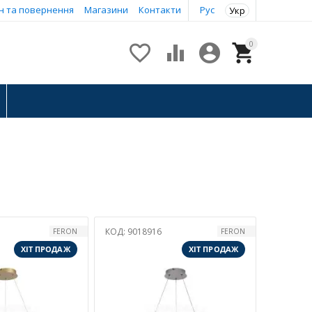
н та повернення
Магазини
Контакти
Рус
Укр
0




КОД:
9018916
FERON
FERON
ХІТ ПРОДАЖ
ХІТ ПРОДАЖ