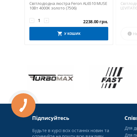
Світлодіодна люстра Feron AL6510 MUSE
Світлоді
10Вт 4000K золото (7506)
LEVITATI
−
+
2238.00
грн.
Н
У КОШИК

Підписуйтесь
Спів
Для д
Будьте в курсі всіх останніх новин та
Для п
отримуйте на пошту всю важливу