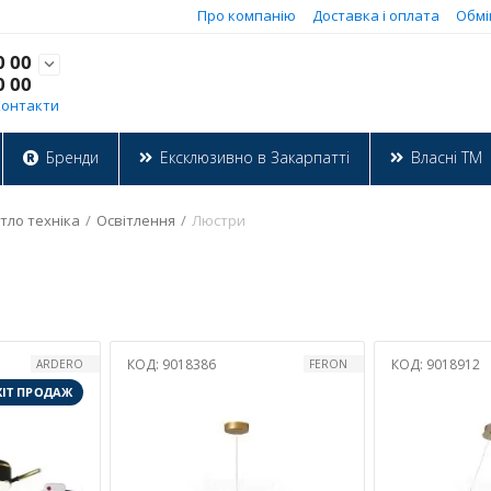
Про компанію
Доставка і оплата
Обмі
0 00

0 00
Контакти
Бренди
Ексклюзивно в Закарпатті
Власні ТМ
тло техніка
/
Освітлення
/
Люстри
КОД:
9018386
КОД:
9018912
ARDERO
FERON
ХІТ ПРОДАЖ