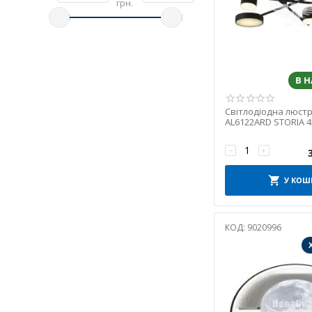
грн.
В 
Світлодіодна люстр
AL6122ARD STORIA 
золото (7900)
−
+
У КОШ
КОД:
9020996