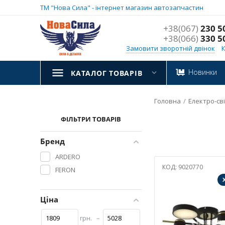
ТМ "Нова Сила" - інтернет магазин автозапчастин
+38(067)
230 5
+38(066)
330 5
Замовити зворотній двінок
Новинки
КАТАЛОГ ТОВАРІВ
Головна
/
Електро-сві
ФІЛЬТРИ ТОВАРІВ
Бренд
ARDERO
КОД:
9020770
FERON
Ціна
грн.
–