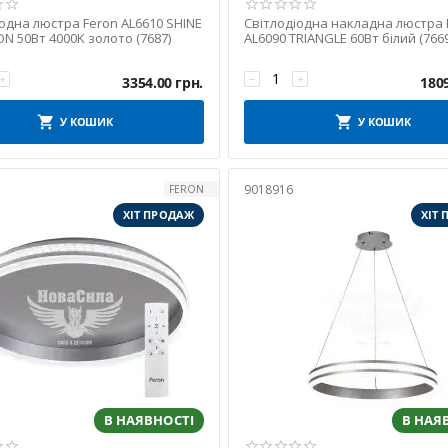
одна люстра Feron AL6610 SHINE
Світлодіодна накладна люстра 
ON 50Вт 4000K золото (7687)
AL6090 TRIANGLE 60Вт білий (7669
+
−
+
3354.00
грн.
180
У КОШИК
У КОШИК
9018916
FERON
ХІТ ПРОДАЖ
ХІТ
В НАЯВНОСТІ
В НАЯ