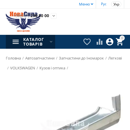
Меню
Рус
Укр
+38(067)
230 50 00

0
КАТАЛОГ




ТОВАРІВ
Головна
/
Автозапчастини
/
Запчастини до Іномарок
/
Легкові
/
VOLKSWAGEN
/
Кузов і оптика
/