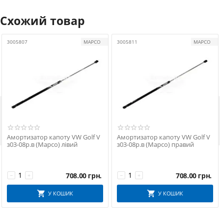
Схожий товар
3005807
MAPCO
3005811
MAPCO

Амортизатор капоту VW Golf V
Амортизатор капоту VW Golf V
з03-08р.в (Mapco) лівий
з03-08р.в (Mapco) правий
708.00
грн.
708.00
грн.
−
+
−
+
У КОШИК
У КОШИК