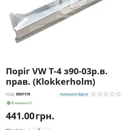
Поріг VW T-4 з90-03р.в.
прав. (Klokkerholm)
Написати Відгук
КОД:
0507170
В наявності

441.00
грн.