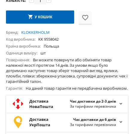
Кількість:
−
+
У КОШИК
Бренд
KLOKKERHOLM
Код виробника
KK 9558042
Країна виробника
Польща
Одиниця виміру
шт
Повернення
Ви можете повернути або обміняти товар
належної якості протягом 14 днів. За умови якщо було
дотримано наступне: товар зберіг товарний вигляд, ярлики,
пломби, плівки: збережена упаковка, супровідні документи: чек і
гарантійний талон.
Гарантія
На даний товар гарантія не передбачена виробником.
Доставка
Час доставки до 2-3 днів
НоваПошта
За тарифами перевізника
Доставка
Час доставки до 6 днів
УкрПошта
За тарифами перевізника