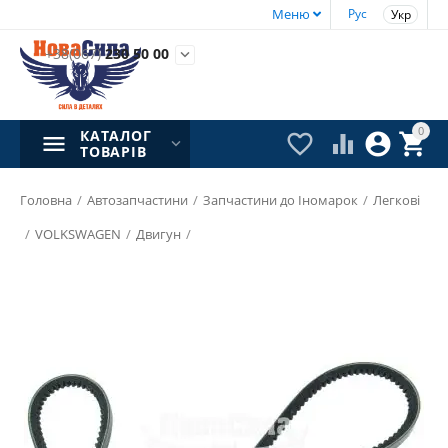
Меню
Рус
Укр
+38(067)
230 50 00

0
КАТАЛОГ




ТОВАРІВ
Головна
/
Автозапчастини
/
Запчастини до Іномарок
/
Легкові
/
VOLKSWAGEN
/
Двигун
/