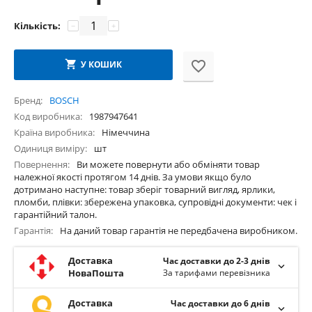
Кількість:
−
+
У КОШИК
Бренд
BOSCH
Код виробника
1987947641
Країна виробника
Німеччина
Одиниця виміру
шт
Повернення
Ви можете повернути або обміняти товар
належної якості протягом 14 днів. За умови якщо було
дотримано наступне: товар зберіг товарний вигляд, ярлики,
пломби, плівки: збережена упаковка, супровідні документи: чек і
гарантійний талон.
Гарантія
На даний товар гарантія не передбачена виробником.
Доставка
Час доставки до 2-3 днів
НоваПошта
За тарифами перевізника
Доставка
Час доставки до 6 днів