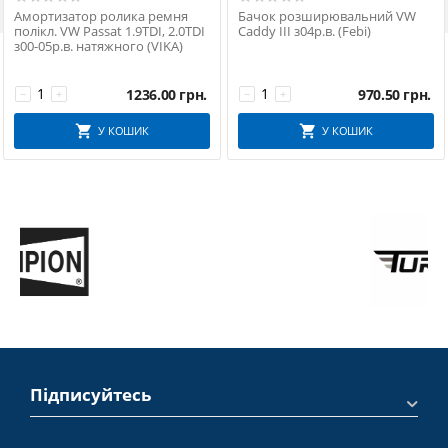
Амортизатор ролика ремня
Бачок розширювальний VW
полікл. VW Passat 1.9TDI, 2.0TDI
Caddy III з04р.в. (Febi)
з00-05р.в. натяжного (VIKA)
1236.00
грн.
970.50
грн.
−
+
−
+
У КОШИК
У КОШИК
Підписуйтесь