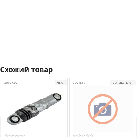
Схожий товар
3002430
VIKA
3004567
FEBI BILSTEIN
