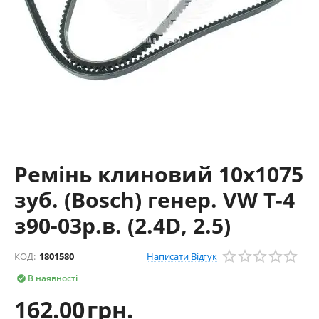
Ремінь клиновий 10х1075
зуб. (Bosch) генер. VW T-4
з90-03р.в. (2.4D, 2.5)
Написати Відгук
КОД:
1801580
В наявності

162.00
грн.