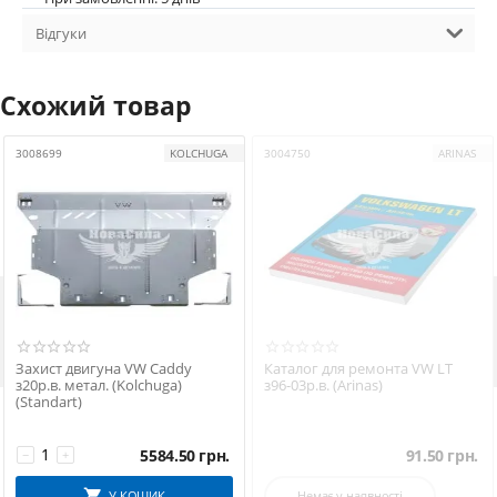
Відгуки
Схожий товар
3008699
KOLCHUGA
3004750
ARINAS

Захист двигуна VW Caddy
Каталог для ремонта VW LT
з20р.в. метал. (Kolchuga)
з96-03р.в. (Arinas)
(Standart)
5584.50
грн.
91.50
грн.
−
+
У КОШИК
Немає у наявності