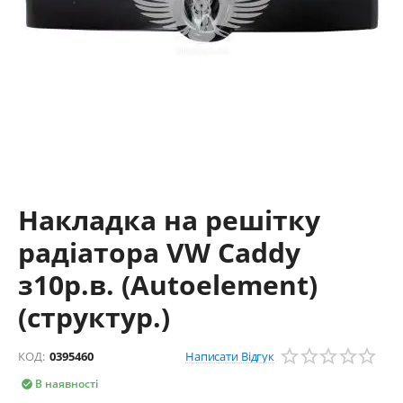
Накладка на решітку
радіатора VW Caddy
з10р.в. (Autoelement)
(структур.)
Написати Відгук
КОД:
0395460
В наявності
