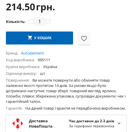
214.50
грн.
Кількість:
−
+
У КОШИК
Бренд
Autoelement
Код виробника
095111
Країна виробника
Україна
Одиниця виміру
шт
Повернення
Ви можете повернути або обміняти товар
належної якості протягом 14 днів. За умови якщо було
дотримано наступне: товар зберіг товарний вигляд, ярлики,
пломби, плівки: збережена упаковка, супровідні документи: чек і
гарантійний талон.
Гарантія
На даний товар гарантія не передбачена виробником.
Доставка
Час доставки до 2-3 днів
НоваПошта
За тарифами перевізника