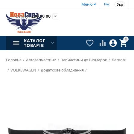
Меню
Рус
Укр
+38(067)
230 50 00

0
КАТАЛОГ




ТОВАРІВ
Головна
/
Автозапчастини
/
Запчастини до Іномарок
/
Легкові
/
VOLKSWAGEN
/
Додаткове обладнання
/