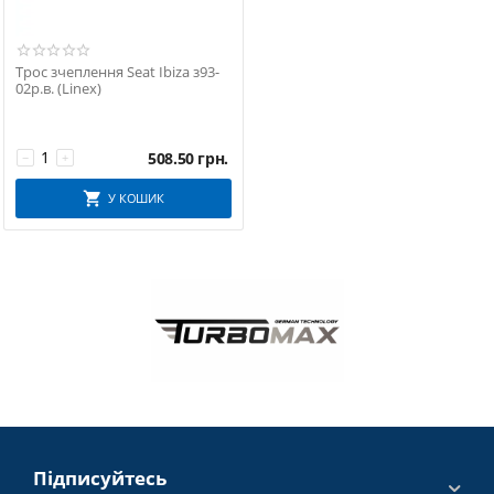
Трос зчеплення Seat Ibiza з93-
02р.в. (Linex)
508.50
грн.
−
+
У КОШИК
Підписуйтесь