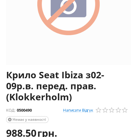
Крило Seat Ibiza з02-
09р.в. перед. прав.
(Klokkerholm)
Написати Відгук
КОД:
0500490
Немає у наявності

988.50
грн.