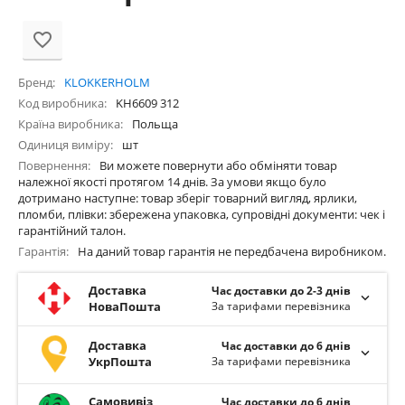
Бренд
KLOKKERHOLM
Код виробника
KH6609 312
Країна виробника
Польща
Одиниця виміру
шт
Повернення
Ви можете повернути або обміняти товар
належної якості протягом 14 днів. За умови якщо було
дотримано наступне: товар зберіг товарний вигляд, ярлики,
пломби, плівки: збережена упаковка, супровідні документи: чек і
гарантійний талон.
Гарантія
На даний товар гарантія не передбачена виробником.
Доставка
Час доставки до 2-3 днів
НоваПошта
За тарифами перевізника
Доставка
Час доставки до 6 днів
УкрПошта
За тарифами перевізника
Самовивіз
Час доставки до 6 днів