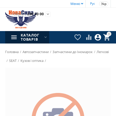
Меню
Рус
Укр
+38(067)
230 50 00

0
КАТАЛОГ




ТОВАРІВ
Головна
/
Автозапчастини
/
Запчастини до Іномарок
/
Легкові
/
SEAT
/
Кузов і оптика
/