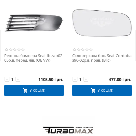

Решітка бампера Seat Ibiza з02-
Скло зеркала бок. Seat Cordoba
05р.в. перед. лів. (OE VW)
з96-02р.в. прав. (Blic)
1108.50
грн.
477.00
грн.
−
+
−
+
У КОШИК
У КОШИК