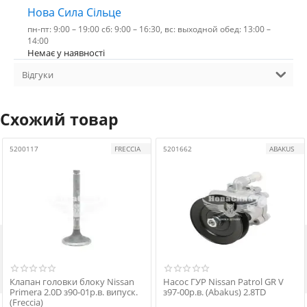
Нова Сила Сільце
пн-пт: 9:00 – 19:00 сб: 9:00 – 16:30, вс: выходной обед: 13:00 –
14:00
Немає у наявності
Відгуки
Схожий товар
5200117
FRECCIA
5201662
ABAKUS

Клапан головки блоку Nissan
Насос ГУР Nissan Patrol GR V
Primera 2.0D з90-01р.в. випуск.
з97-00р.в. (Abakus) 2.8TD
(Freccia)