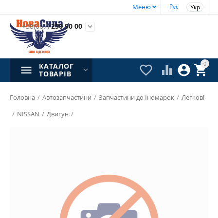
Меню
Рус
Укр
+38(067)
230 50 00

0
КАТАЛОГ




ТОВАРІВ
Головна
/
Автозапчастини
/
Запчастини до Іномарок
/
Легкові
/
NISSAN
/
Двигун
/