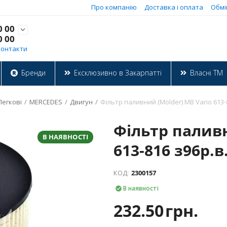
Про компанію
Доставка і оплата
Обмі
0 00

0 00
Контакти
Бренди
Ексклюзивно в Закарпатті
Власні ТМ
Легкові
/
MERCEDES
/
Двигун
/
Фільтр паливний (Molder) MB Vario 613-8
Фільтр паливн
В НАЯВНОСТІ
613-816 з96р.в
КОД:
2300157
В наявності

232.50
грн.