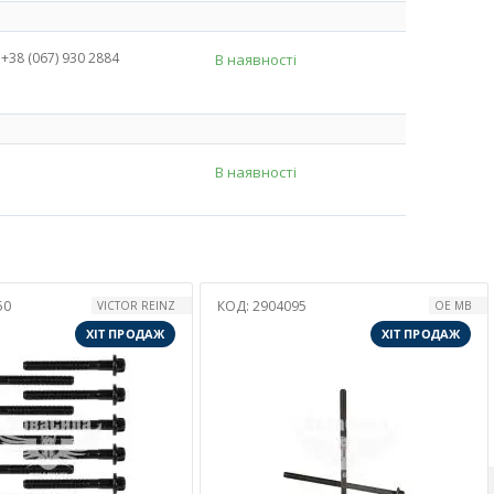
+38 (067) 930 2884
В наявності
В наявності
Д:
2904095
КОД:
2903387
OE MB
ХІТ ПРОДАЖ
ХІТ ПР