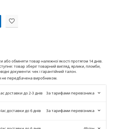
 або обміняти товар належної якості протягом 14 днів.
тупне: товар зберіг товарний вигляд, ярлики, пломби,
відні документи: чек і гарантійний талон.
ія не передбачена виробником.
ас доставки до 2-3 днів
За тарифами перевізника
Час доставки до 6 днів
За тарифами перевізника
Час доставки до 6 днів
49 грн