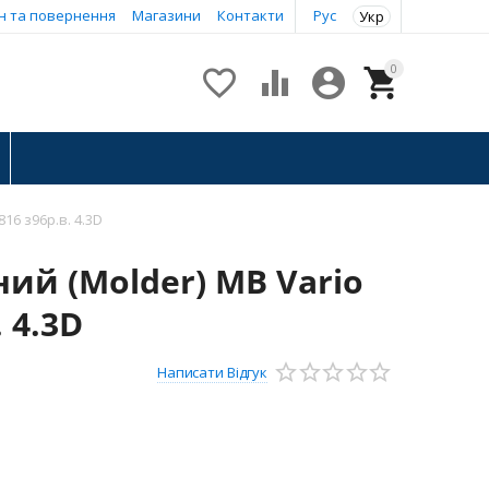
н та повернення
Магазини
Контакти
Рус
Укр
0




16 з96р.в. 4.3D
ий (Molder) MB Vario
. 4.3D
Написати Відгук