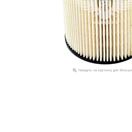

Наведіть на картинку для збільш