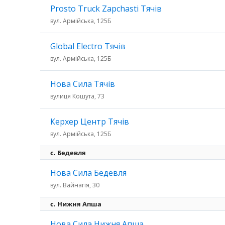
Prosto Truck Zapchasti Тячів
вул. Армійська, 125Б
Global Electro Тячів
вул. Армійська, 125Б
Нова Сила Тячів
вулиця Кошута, 73
Керхер Центр Тячів
вул. Армійська, 125Б
c. Бедевля
Нова Сила Бедевля
вул. Вайнагія, 30
с. Нижня Апша
Нова Сила Нижня Апша