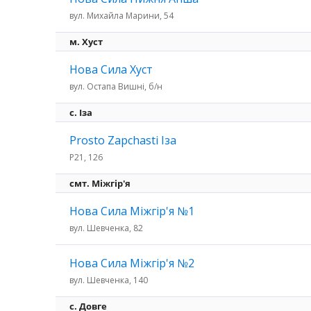
вул. Михайла Марини, 54
м. Хуст
Нова Сила Хуст
вул. Остапа Вишні, б/н
c. Іза
Prosto Zapchasti Іза
P21, 126
смт. Міжгір'я
Нова Сила Міжгір'я №1
вул. Шевченка, 82
Нова Сила Міжгір'я №2
вул. Шевченка, 140
с. Довге