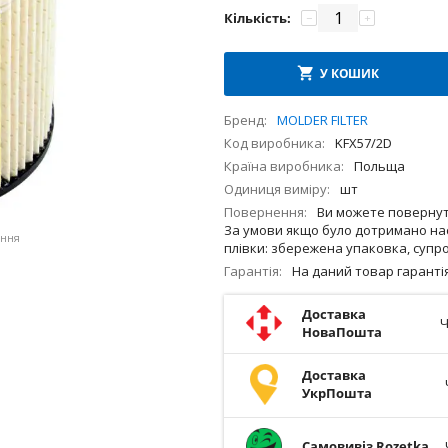
Кількість:
−
+
У КОШИК
Бренд
MOLDER FILTER
Код виробника
KFX57/2D
Країна виробника
Польща
Одиниця виміру
шт
Повернення
Ви можете повернути
За умови якщо було дотримано нас
ення
плівки: збережена упаковка, супро
Гарантія
На даний товар гарант
Доставка
Ч
НоваПошта
Доставка
УкрПошта
Самовивіз Rozetka