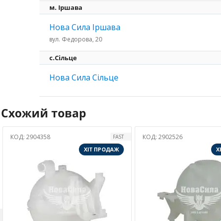
м. Іршава
Нова Сила Іршава
вул. Федорова, 20
с.Сільце
Нова Сила Сільце
Схожий товар
КОД:
2902526
КОД:
2400085
FAST
VIKA
ОДАЖ
ХІТ ПРОДАЖ