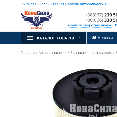
ТМ "Нова Сила" - інтернет магазин автозапчастин
+38(067)
230 5
+38(066)
330 5
Замовити зворотній двінок
Новинки
КАТАЛОГ ТОВАРІВ
Головна
/
Автозапчастини
/
Запчастини до Іномарок
/