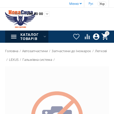
Меню
Рус
Укр
+38(067)
230 50 00

0
КАТАЛОГ




ТОВАРІВ
Головна
/
Автозапчастини
/
Запчастини до Іномарок
/
Легкові
/
LEXUS
/
Гальмівна система
/