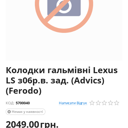
Колодки гальмівні Lexus
LS з06р.в. зад. (Advics)
(Ferodo)
Написати Відгук
КОД:
5700040
Немає у наявності

2049.00
грн.