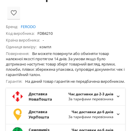
Бренд
FERODO
Код виробника
FDB4210
Країна виробника
-
Одиниця виміру
компл
Повернення
Ви можете повернути або обміняти товар
належної якості протягом 14 днів. За умови якщо було
дотримано наступне: товар зберіг товарний вигляд, ярлики,
пломби, плівки: збережена упаковка, супровідні документи: чек і
гарантійний талон.
Гарантія
На даний товар гарантія не передбачена виробником.
Доставка
Час доставки до 2-3 днів
НоваПошта
За тарифами перевізника
Доставка
Час доставки до 6 днів
УкрПошта
За тарифами перевізника
Самовивіз
Час доставки до 6 днів