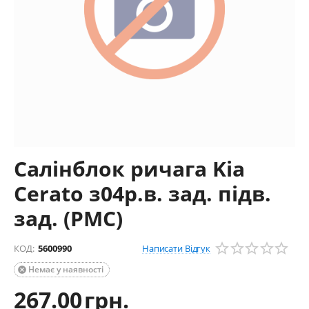
Салінблок ричага Kia
Cerato з04р.в. зад. підв.
зад. (PMC)
Написати Відгук
КОД:
5600990
Немає у наявності

267.00
грн.