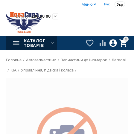
Меню
Рус
Укр
+38(067)
230 50 00

0
КАТАЛОГ




ТОВАРІВ
Головна
/
Автозапчастини
/
Запчастини до Іномарок
/
Легкові
/
KIA
/
Управління, підвіска і колеса
/