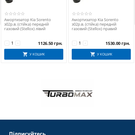

Амортизатор Kia Sorento
Амортизатор Kia Sorento
з02р.в. (стійка) передній
з02р.в. (стійка) передній
газовий (Stellox) лівий
газовий (Stellox) правий
1126.50
грн.
1530.00
грн.
−
+
−
+
У КОШИК
У КОШИК
Підписуйтесь