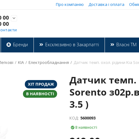
Про компанію
Доставка і оплата
Обмі
0 00

0 00
Контакти
Бренди
Ексклюзивно в Закарпатті
Власні ТМ
Легкові
/
KIA
/
Електрообладнання
/
Датчик темп. охол. рідини Kia Soren
Датчик темп. 
ХІТ ПРОДАЖ
Sorento з02р.в.
В НАЯВНОСТІ
3.5 )
КОД:
5600093
В наявності
