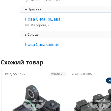
м. Іршава
Нова Сила Іршава
вул. Федорова, 20
с.Сільце
Нова Сила Сільце
Схожий товар
КОД:
5600786
КОД:
5600658
GNER
KIA
ХІТ ПРОДАЖ