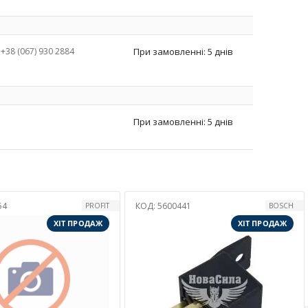
+38 (067) 930 2884
При замовленні: 5 днів
При замовленні: 5 днів
:
5600441
КОД:
5600706
BOSCH
AUTO T
ХІТ ПРОДАЖ
ХІТ ПРОД