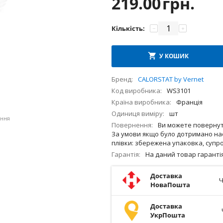
219.00
грн.
Кількість:
−
+
У КОШИК
Бренд
CALORSTAT by Vernet
Код виробника
WS3101
Країна виробника
Франція
Одиниця виміру
шт
ення
Повернення
Ви можете повернути
За умови якщо було дотримано нас
плівки: збережена упаковка, супро
Гарантія
На даний товар гарант
Доставка
Ч
НоваПошта
Доставка
УкрПошта