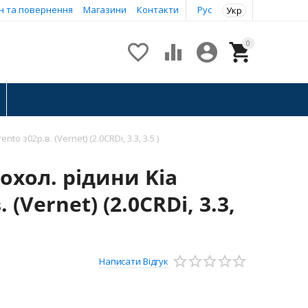
н та повернення
Магазини
Контакти
Рус
Укр
0




to з02р.в. (Vernet) (2.0CRDi, 3.3, 3.5 )
охол. рідини Kia
 (Vernet) (2.0CRDi, 3.3,
Написати Відгук