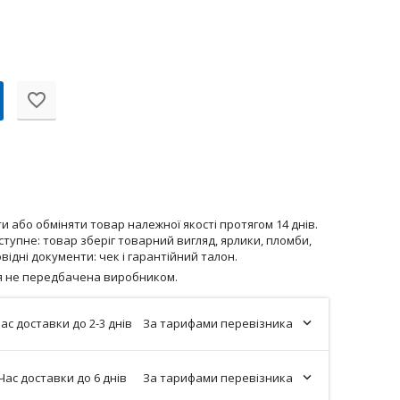
 або обміняти товар належної якості протягом 14 днів.
тупне: товар зберіг товарний вигляд, ярлики, пломби,
відні документи: чек і гарантійний талон.
ія не передбачена виробником.
ас доставки до 2-3 днів
За тарифами перевізника
Час доставки до 6 днів
За тарифами перевізника