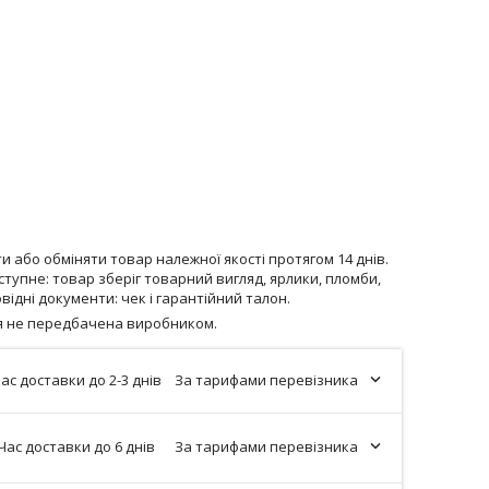
 або обміняти товар належної якості протягом 14 днів.
тупне: товар зберіг товарний вигляд, ярлики, пломби,
відні документи: чек і гарантійний талон.
ія не передбачена виробником.
ас доставки до 2-3 днів
За тарифами перевізника
Час доставки до 6 днів
За тарифами перевізника