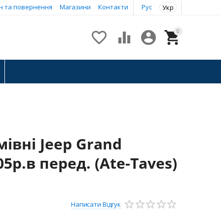
н та повернення
Магазини
Контакти
Рус
Укр
0




івні Jeep Grand
5р.в перед. (Ate-Taves)
Написати Відгук