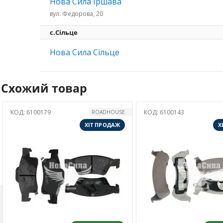
Нова Сила Іршава
вул. Федорова, 20
с.Сільце
Нова Сила Сільце
Схожий товар
КОД:
6100143
КОД:
6100290
JAPANPARTS
ХІТ ПРОДАЖ
Х
