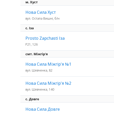
м. Хуст
Нова Сила Хуст
вул. Остапа Вишні, б/н
c. Іза
Prosto Zapchasti Іза
P21, 126
смт. Міжгір'я
Нова Сила Міжгір'я №1
вул. Шевченка, 82
Нова Сила Міжгір'я №2
вул. Шевченка, 140
с. Довге
Нова Сила Довге