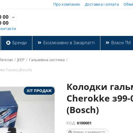
Про компанію
Доставка і оплата
Обмі
0 00

0 00
Контакти
Бренди
Ексклюзивно в Закарпатті
Власні ТМ
Легкові
/
JEEP
/
Гальмівна система
/
te-Taves) (Bosch)
Колодки гальм
ХІТ ПРОДАЖ
Cherokke з99-0
(Bosch)
КОД:
6100001
Немає у наявності
