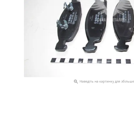

Наведіть на картинку для збільш