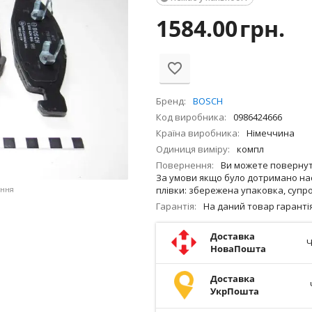
1584.00
грн.
Бренд
BOSCH
Код виробника
0986424666
Країна виробника
Німеччина
Одиниця виміру
компл
Повернення
Ви можете повернути
За умови якщо було дотримано нас
плівки: збережена упаковка, супро
ення
Гарантія
На даний товар гарант
Доставка
Ч
НоваПошта
Доставка
УкрПошта