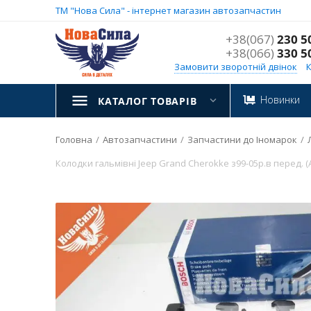
ТМ "Нова Сила" - інтернет магазин автозапчастин
+38(067)
230 5
+38(066)
330 5
Замовити зворотній двінок
Новинки
КАТАЛОГ ТОВАРІВ
Головна
/
Автозапчастини
/
Запчастини до Іномарок
/
Колодки гальмівні Jeep Grand Cherokke з99-05р.в перед. (A