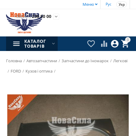
Меню
Рус
Укр
+38(067)
230 50 00

0
КАТАЛОГ




ТОВАРІВ
Головна
/
Автозапчастини
/
Запчастини до Іномарок
/
Легкові
/
FORD
/
Кузов і оптика
/