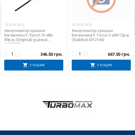

Амортизатор кришки
Амортизатор кришки
багажника F. Escort IV з86-
багажника F. Focus II з04-12р.в.
90р.в. (Original) (уцінка)
(Stabilus) (012144)
(6183769)
346.50
грн.
667.50
грн.
−
+
−
+
У КОШИК
У КОШИК