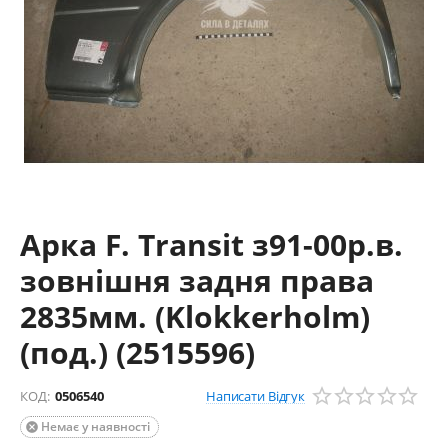
Арка F. Transit з91-00р.в.
зовнішня задня права
2835мм. (Klokkerholm)
(под.) (2515596)
Написати Відгук
КОД:
0506540
Немає у наявності
