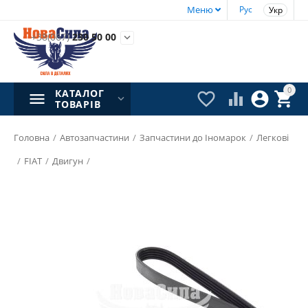
Меню
Рус
Укр
+38(067)
230 50 00

0
КАТАЛОГ




ТОВАРІВ
Головна
/
Автозапчастини
/
Запчастини до Іномарок
/
Легкові
/
FIAT
/
Двигун
/