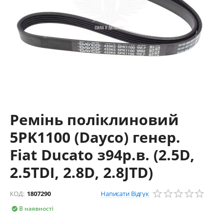
Ремінь поліклиновий
5PK1100 (Dayco) генер.
Fiat Ducato з94р.в. (2.5D,
2.5TDI, 2.8D, 2.8JTD)
Написати Відгук
КОД:
1807290
В наявності
