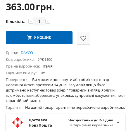
363.00
грн.
Кількість:
−
+
У КОШИК
Бренд
DAYCO
Код виробника
5PK1100
Країна виробника
Італія
Одиниця виміру
шт
Повернення
Ви можете повернути або обміняти товар
належної якості протягом 14 днів. За умови якщо було
дотримано наступне: товар зберіг товарний вигляд, ярлики,
пломби, плівки: збережена упаковка, супровідні документи: чек і
гарантійний талон.
Гарантія
На даний товар гарантія не передбачена виробником.
Доставка
Час доставки до 2-3 днів
НоваПошта
За тарифами перевізника