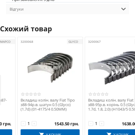
Відгуки
Схожий товар
3200068
GLYCO
3200067
GLYCO

Вкладиш колін. валу Fiat Tipo
Вкладиш колін. валу Fiat Tipo
з88-94р.в. шатун 0.5 (Glyco)
з88-95р.в. корінь 0.5 (Glyco) (1.6,
(1.7d) (01-4175/4 0.50MM)
1.7d, 1.8, 2.0) (H1043/5 0.50MM)
1543.50
грн.
1638.00
грн.
−
+
−
+
У КОШИК
У КОШИК