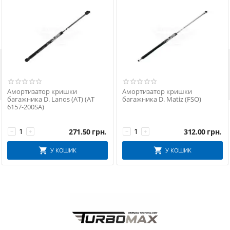

Амортизатор кришки
Амортизатор кришки
багажника D. Lanos (АТ) (AT
багажника D. Matiz (FSO)
6157-200SA)
271.50
грн.
312.00
грн.
−
+
−
+
У КОШИК
У КОШИК