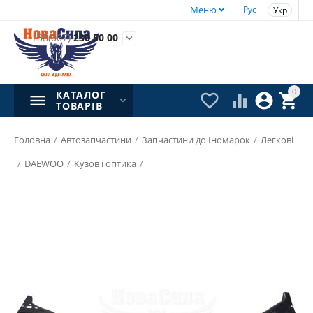
Меню
Рус
Укр
+38(067)
230 50 00

0
КАТАЛОГ




ТОВАРІВ
Головна
/
Автозапчастини
/
Запчастини до Іномарок
/
Легкові
/
DAEWOO
/
Кузов і оптика
/