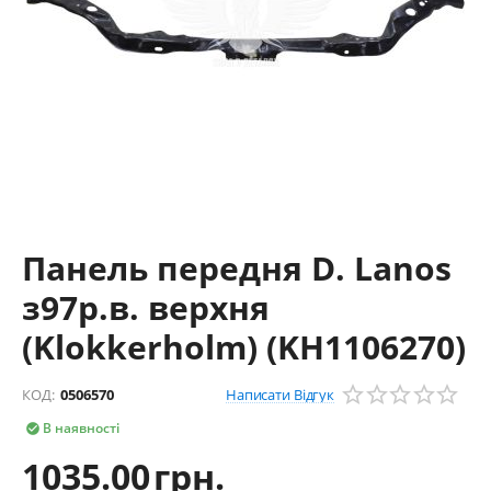
Панель передня D. Lanos
з97р.в. верхня
(Klokkerholm) (KH1106270)
Написати Відгук
КОД:
0506570
В наявності

1035.00
грн.