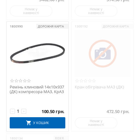
Немає у
Немає у
наявності
наявності
1800990
ДОРОЖНЯ КАРТА
1300192
ДОРОЖНЯ КАРТА
Ремінь клиновий 14х10х937
Кран обігрівача МАЗ (ДК)
(ДК) компресора МАЗ, КрАЗ
100.50
грн.
472.50
грн.
−
+
Немає у
У КОШИК
наявності
1800134
RIDER