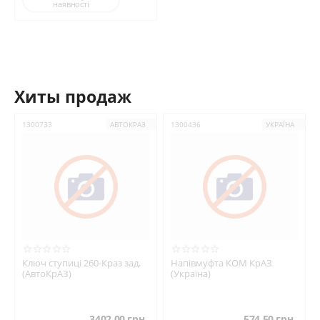
наявності
Хиты продаж
1300733
АВТОКРАЗ
1300436
УКРАЇНА
Ключ ступиці 260-Краз зад.
Напівмуфта КОМ КрАЗ
(АвтоКрАЗ)
(Україна)
3402.00
грн.
574.50
грн.