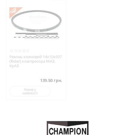
Ремінь клиновий 14х10х937
(Rider) компресора МАЗ,
КрАЗ
139.50
грн.
Немає у
наявності