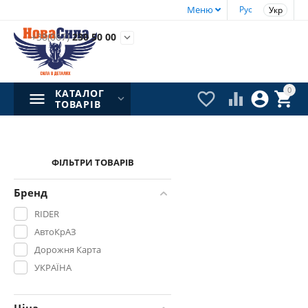
Меню
Рус
Укр
+38(067)
230 50 00

0
КАТАЛОГ




ТОВАРІВ
ФІЛЬТРИ ТОВАРІВ
Бренд
RIDER
АвтоКрАЗ
Дорожня Карта
УКРАЇНА