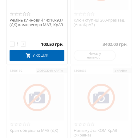
Ремінь клиновий 14х10х937
Ключ ступиці 260-Краз зад.
(ДК) компресора МАЗ, КрАЗ
(АвтоКрАЗ)
100.50
грн.
3402.00
грн.
−
+
Немає у
У КОШИК
наявності
1300192
ДОРОЖНЯ КАРТА
1300436
УКРАЇНА
Кран обігрівача МАЗ (ДК)
Напівмуфта КОМ КрАЗ
(Україна)