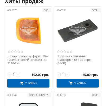
Хиты продаж
0900970
СНД
0800741
СССР
Ліхтар повороту фари 3302-
Подушка кріплення
Газель жовтий прав. (СНД)
платформи 66-Газ верх.
3110-Газ
(СССР)
102.00
грн.
45.00
грн.
−
+
−
+
У КОШИК
У КОШИК
0800342
ДОРОЖНЯ КАРТА
0800737
СССР