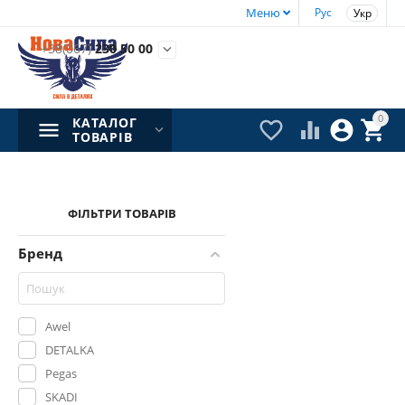
Меню
Рус
Укр
+38(067)
230 50 00

0
КАТАЛОГ




ТОВАРІВ
ФІЛЬТРИ ТОВАРІВ
Бренд
Awel
DETALKA
Pegas
SKADI