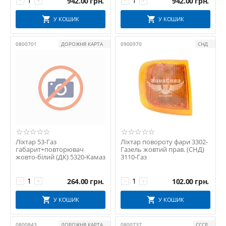
942.00
грн.
942.00
грн.
−
+
−
+
У КОШИК
У КОШИК
0800701
ДОРОЖНЯ КАРТА
0900970
СНД
Ліхтар 53-Газ
Ліхтар повороту фари 3302-
габарит+повторювач
Газель жовтий прав. (СНД)
жовто-білий (ДК) 5320-Камаз
3110-Газ
264.00
грн.
102.00
грн.
−
+
−
+
У КОШИК
У КОШИК
0800843
ДОРОЖНЯ КАРТА
0800737
СССР