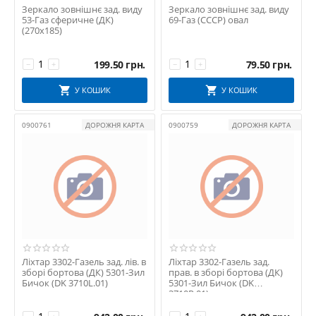
Зеркало зовнішнє зад. виду
Зеркало зовнішнє зад. виду
53-Газ сферичне (ДК)
69-Газ (СССР) овал
(270х185)
199.50
грн.
79.50
грн.
−
+
−
+
У КОШИК
У КОШИК
0900761
ДОРОЖНЯ КАРТА
0900759
ДОРОЖНЯ КАРТА
Ліхтар 3302-Газель зад. лів. в
Ліхтар 3302-Газель зад.
зборі бортова (ДК) 5301-Зил
прав. в зборі бортова (ДК)
Бичок (DK 3710L.01)
5301-Зил Бичок (DK
3710R.01)