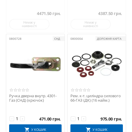
4471.50
грн.
4387.50
грн.
Немає у
Немає у
наявності
наявності
0800728
СНД
0800004
ДОРОЖНЯ КАРТА
Ручка дверна внутр. 4301-
Рем. к-т. циліндра силового
Газ (СНД) (крючок)
66-ГАЗ (ДК) (16 найм.)
471.00
грн.
975.00
грн.
−
+
−
+
У КОШИК
У КОШИК