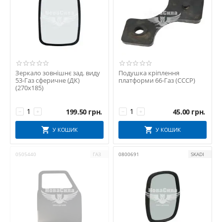
Зеркало зовнішнє зад. виду
Подушка кріплення
53-Газ сферичне (ДК)
платформи 66-Газ (СССР)
(270х185)
199.50
грн.
45.00
грн.
−
+
−
+
У КОШИК
У КОШИК
0505440
ГАЗ
0800691
SKADI