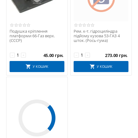
Подушка кріплення
Рем. к-т. гідроциліндра
платформи 66-Газ верх.
підйому кузова 53-ГАЗ 4
(СССР)
шток. (Рось-гума)
45.00
грн.
273.00
грн.
−
+
−
+
У КОШИК
У КОШИК