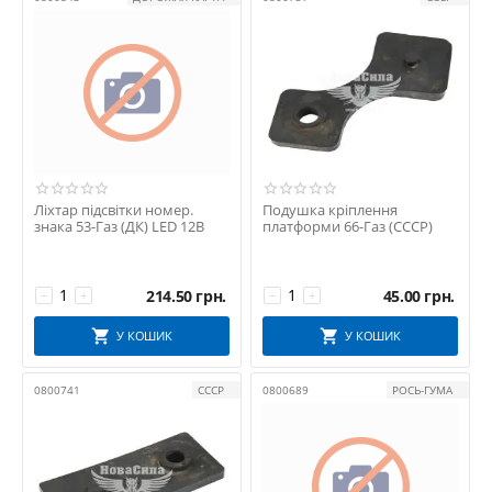
Ліхтар підсвітки номер.
Подушка кріплення
знака 53-Газ (ДК) LED 12В
платформи 66-Газ (СССР)
214.50
грн.
45.00
грн.
−
+
−
+
У КОШИК
У КОШИК
0800741
СССР
0800689
РОСЬ-ГУМА