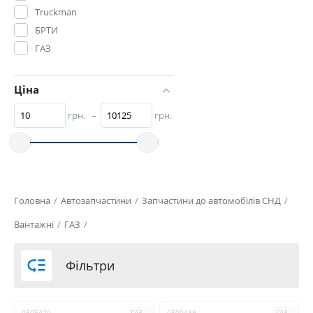
Truckman
БРТИ
ГАЗ
Дорожня Карта
ОСВАР
Ціна
ПТИМАШ
грн.
–
грн.
Рось-гума
РУСЛАН КОМПЛЕКТ
СНД
СССР
УКРАЇНА
Головна
/
Автозапчастини
/
Запчастини до автомобілів СНД
/
Вантажні
/
ГАЗ
/

Фільтри
0505420
ГАЗ
0500439
ГАЗ