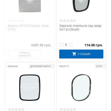
Дверка 53-ГАЗ перед. прав.
Зеркало зовнішнє зад. виду
(ГАЗ)
53-Газ (Skadi)
4387.50
грн.
114.00
грн.
−
+
Немає у
У КОШИК
наявності
0800342
ДОРОЖНЯ КАРТА
0800771
СССР