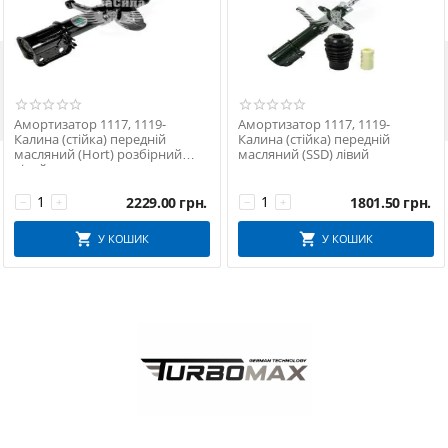

Амортизатор 1117, 1119-
Амортизатор 1117, 1119-
Калина (стійка) передній
Калина (стійка) передній
масляний (Hort) розбірний
масляний (SSD) лівий
лівий
2229.00
грн.
1801.50
грн.
−
+
−
+
У КОШИК
У КОШИК