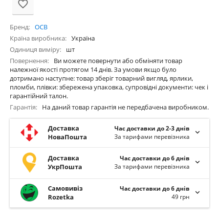
Бренд
ОСВ
Країна виробника
Україна
Одиниця виміру
шт
Повернення
Ви можете повернути або обміняти товар
належної якості протягом 14 днів. За умови якщо було
дотримано наступне: товар зберіг товарний вигляд, ярлики,
пломби, плівки: збережена упаковка, супровідні документи: чек і
гарантійний талон.
Гарантія
На даний товар гарантія не передбачена виробником.
Доставка
Час доставки до 2-3 днів
НоваПошта
За тарифами перевізника
Доставка
Час доставки до 6 днів
УкрПошта
За тарифами перевізника
Самовивіз
Час доставки до 6 днів
Rozetka
49 грн