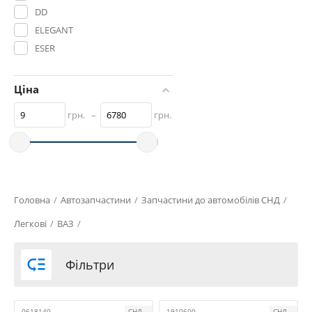
DD
ELEGANT
ESER
EURO TUN
FAVORITE
Ціна
GAMMA
грн.
–
грн.
INTERPLAST
KING
MASTER SPORT
NONAME
SAHLER
Головна
/
Автозапчастини
/
Запчастини до автомобілів СНД
/
Voron Glass
Легкові
/
ВАЗ
/
VORTEX
АвтоВАЗ

Фільтри
АРТ-Райсинг
Б/У
ДААЗ
0618140
СНД
1910600
СНД