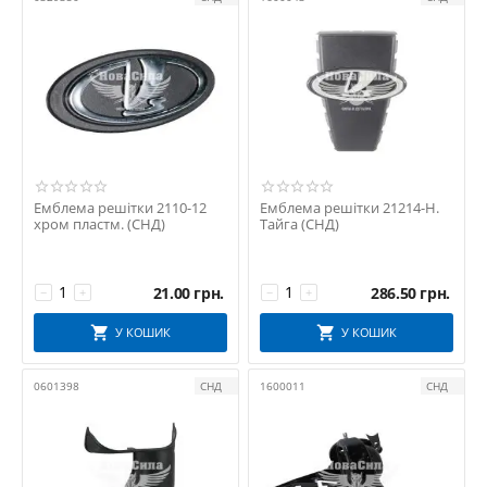
Емблема решітки 2110-12
Емблема решітки 21214-Н.
хром пластм. (СНД)
Тайга (СНД)
21.00
грн.
286.50
грн.
−
+
−
+
У КОШИК
У КОШИК
0601398
СНД
1600011
СНД