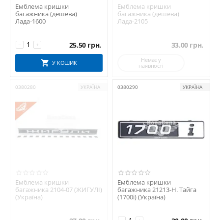
Емблема кришки
Емблема кришки
багажника (дешева)
багажника (дешева)
Лада-1600
Лада-2105
25.50
грн.
33.00
грн.
−
+
Немає у
У КОШИК
наявності
0380280
УКРАЇНА
0380290
УКРАЇНА
Емблема кришки
Емблема кришки
багажника 2104-07 (ЖИГУЛІ)
багажника 21213-Н. Тайга
(Україна)
(1700i) (Україна)