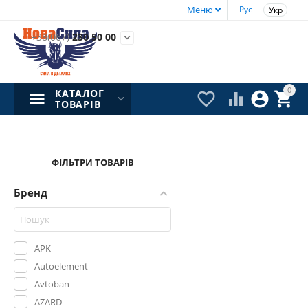
Меню
Рус
Укр
+38(067)
230 50 00

0
КАТАЛОГ




ТОВАРІВ
ФІЛЬТРИ ТОВАРІВ
Бренд
APK
Autoelement
Avtoban
AZARD