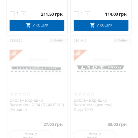
211.50
грн.
114.00
грн.
−
+
−
+
У КОШИК
У КОШИК
0380280
УКРАЇНА
0301640
УКРАЇНА
Емблема кришки
Емблема кришки
багажника 2104-07 (ЖИГУЛІ)
багажника (дешева)
(Україна)
Лада-1500
27.00
грн.
33.00
грн.
Немає у
Немає у
наявності
наявності