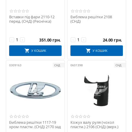
Вставки під фари 2110-12
Емблема решітки 2108
перед. (СНД) (Реснічка)
(СНД)
351.00
грн.
24.00
грн.
−
+
−
+
У КОШИК
У КОШИК
0309163
СНД
0601398
СНД
Емблема решітки 1117-19
Кожух валу руля (чохол
хром пластм. (СНД) 2170 зад
пластм.) 2106 (СНД) (верх.)