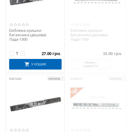
Емблема кришки
Емблема кришки
багажника (дешева)
багажника (дешева)
Лада-1300
Лада-1500
27.00
грн.
33.00
грн.
−
+
Немає у
У КОШИК
наявності
0301650
УКРАЇНА
0330670
УКРАЇНА