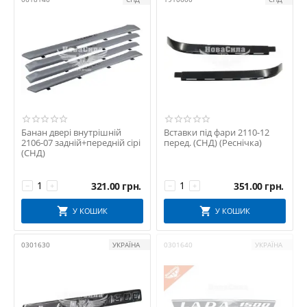
КНР
Мастер-М
РЫСЬ
СНД
ТУРЦІЯ
ТюнАВТО
УКРАЇНА
Формула Світла
Банан двері внутрішній
Вставки під фари 2110-12
2106-07 задній+передній сірі
перед. (СНД) (Реснічка)
(СНД)
321.00
грн.
351.00
грн.
−
+
−
+
У КОШИК
У КОШИК
0301630
УКРАЇНА
0301640
УКРАЇНА