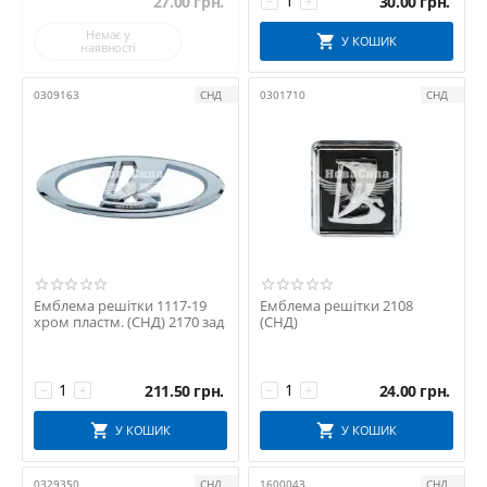
27.00
грн.
30.00
грн.
−
+
Немає у
У КОШИК
наявності
0309163
СНД
0301710
СНД
Емблема решітки 1117-19
Емблема решітки 2108
хром пластм. (СНД) 2170 зад
(СНД)
211.50
грн.
24.00
грн.
−
+
−
+
У КОШИК
У КОШИК
0329350
СНД
1600043
СНД