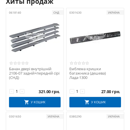
Хиты продаж
0618140
СНД
0301630
УКРАЇНА
Банан двері внутрішній
Емблема кришки
2106-07 задній+передній сірі
багажника (дешева)
(СНД)
Лада-1300
321.00
грн.
27.00
грн.
−
+
−
+
У КОШИК
У КОШИК
0301650
УКРАЇНА
0380290
УКРАЇНА