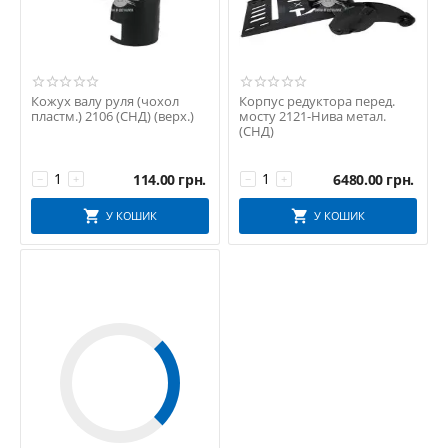
Кожух валу руля (чохол
Корпус редуктора перед.
пластм.) 2106 (СНД) (верх.)
мосту 2121-Нива метал.
(СНД)
114.00
грн.
6480.00
грн.
−
+
−
+
У КОШИК
У КОШИК