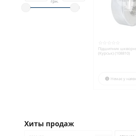
грн.
Підшипник шкворн
(Курськ) (108810)
Немає у наяв

Хиты продаж