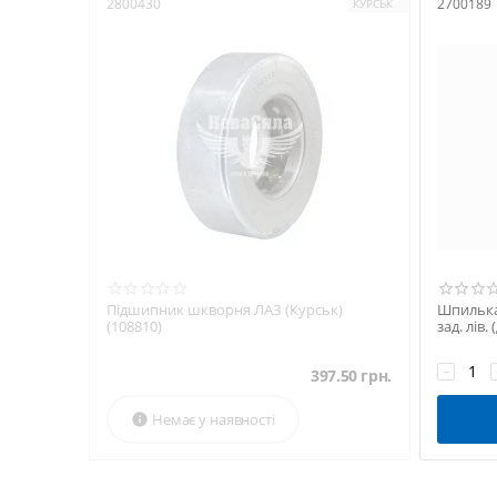
2800430
2700189
КУРСЬК
Підшипник шкворня ЛАЗ (Курськ)
Шпилька 
(108810)
зад. лів.
−
397.50
грн.
Немає у наявності
