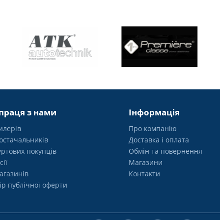
праця з нами
Інформація
илерів
Про компанію
остачальників
Доставка і оплата
уртових покупців
Обмін та повернення
сії
Магазини
агазинів
Контакти
ір публічної оферти