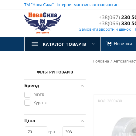
ТМ "Нова Сила" - інтернет магазин автозапчастин
+38(067)
230 5
+38(066)
330 5
Замовити зворотній двінок
Новинки
КАТАЛОГ ТОВАРІВ
Головна
/
Автозапчас
ФІЛЬТРИ ТОВАРІВ
Бренд
RIDER
КОД:
2800430
Курськ
Ціна
грн.
–