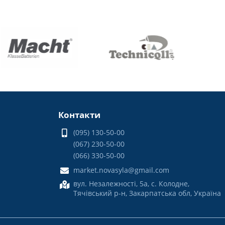
Контакти
(095) 130-50-00
(067) 230-50-00
(066) 330-50-00
market.novasyla@gmail.com
вул. Незалежності, 5а, с. Колодне,
Тячівський р-н, Закарпатська обл, Україна