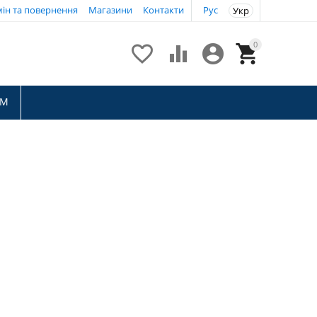
ін та повернення
Магазини
Контакти
Рус
Укр
0




ТМ