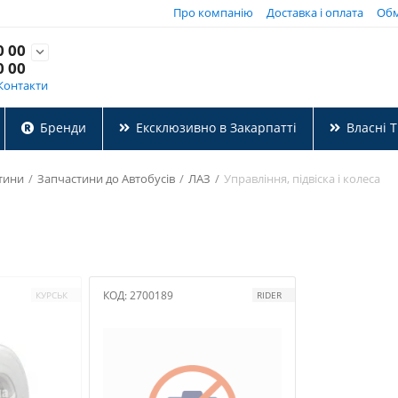
Про компанію
Доставка і оплата
Обм
0 00

0 00
Контакти
Бренди
Ексклюзивно в Закарпатті
Власні 
тини
/
Запчастини до Автобусів
/
ЛАЗ
/
Управління, підвіска і колеса
КОД:
2700189
КУРСЬК
RIDER