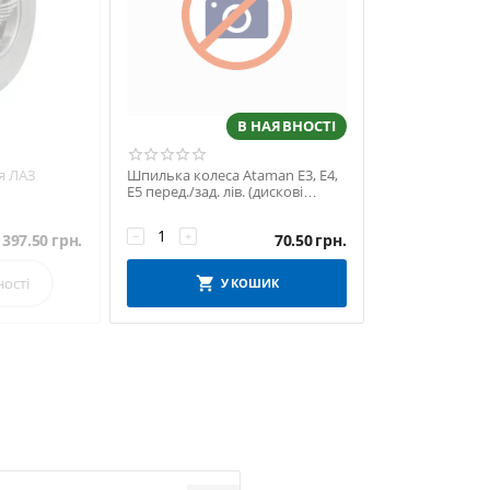
В НАЯВНОСТІ
я ЛАЗ
Шпилька колеса Ataman Е3, Е4,
Е5 перед./зад. лів. (дискові
гальма) (Rider)
−
+
397.50
грн.
70.50
грн.
ності
У КОШИК