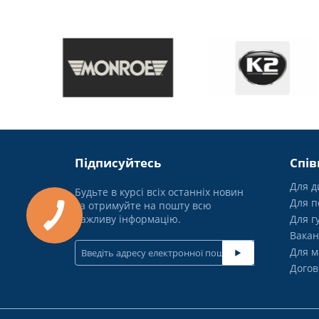
Підписуйтесь
Спів
Для д
Будьте в курсі всіх останніх новин
Для п
та отримуйте на пошту всю
важливу інформацію.
Для г
Вакан
Для м
Догов