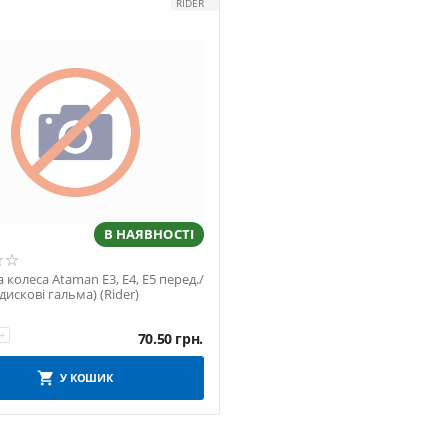
RIDER
В НАЯВНОСТІ
колеса Ataman Е3, Е4, Е5 перед./
 (дискові гальма) (Rider)
+
70.50
грн.
У КОШИК