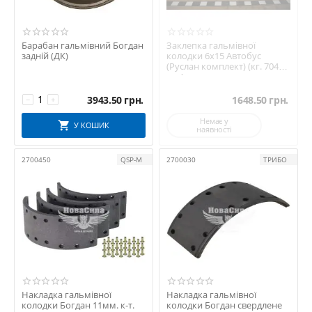
Барабан гальмівний Богдан
Заклепка гальмівної
задній (ДК)
колодки 6х15 Автобус
(Руслан комплект) (кг. 704
шт.)
3943.50
грн.
1648.50
грн.
−
+
Немає у
У КОШИК
наявності
2700450
QSP-M
2700030
ТРИБО
Накладка гальмівної
Накладка гальмівної
колодки Богдан 11мм. к-т.
колодки Богдан свердлене