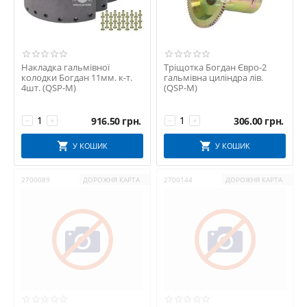
Накладка гальмівної
Тріщотка Богдан Євро-2
колодки Богдан 11мм. к-т.
гальмівна циліндра лів.
4шт. (QSP-M)
(QSP-M)
916.50
грн.
306.00
грн.
−
+
−
+
У КОШИК
У КОШИК
2700089
ДОРОЖНЯ КАРТА
2700144
ДОРОЖНЯ КАРТА