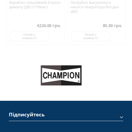
Барабан гальмівний Еталон
Патрубок вакуумного
діаметр (ДК) (170мм.)
насоса генератора Богдан
(ДК)
4224.00
грн.
85.50
грн.
Немає у
Немає у
наявності
наявності
Підписуйтесь