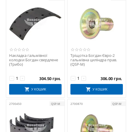
Накладка гальмівної
Тріщотка Богдан Євро-2
колодки Богдан свердлене
гальмівна циліндра прав.
(Трибо)
(QSP-M)
304.50
грн.
306.00
грн.
−
+
−
+
У КОШИК
У КОШИК
2700450
QSP-M
2700870
QSP-M