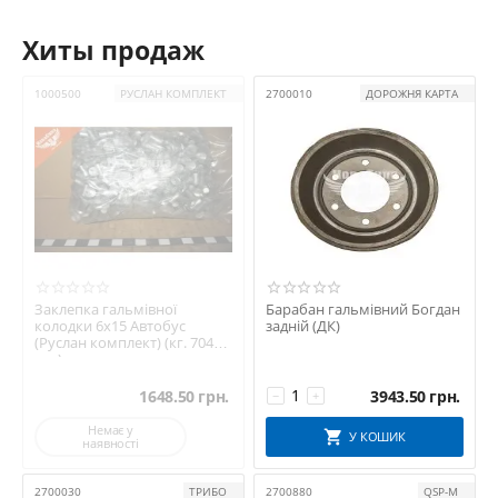
Хиты продаж
1000500
РУСЛАН КОМПЛЕКТ
2700010
ДОРОЖНЯ КАРТА
Заклепка гальмівної
Барабан гальмівний Богдан
колодки 6х15 Автобус
задній (ДК)
(Руслан комплект) (кг. 704
шт.)
1648.50
грн.
3943.50
грн.
−
+
Немає у
У КОШИК
наявності
2700030
ТРИБО
2700880
QSP-M