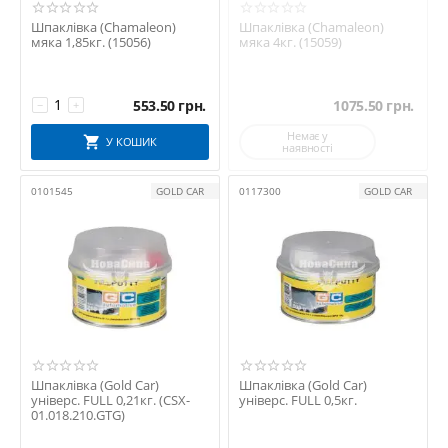
Шпаклівка (Chamaleon)
Шпаклівка (Chamaleon)
мяка 1,85кг. (15056)
мяка 4кг. (15059)
553.50
грн.
1075.50
грн.
−
+
Немає у
У КОШИК
наявності
0101545
GOLD CAR
0117300
GOLD CAR
Шпаклівка (Gold Car)
Шпаклівка (Gold Car)
універс. FULL 0,21кг. (CSX-
універс. FULL 0,5кг.
01.018.210.GTG)