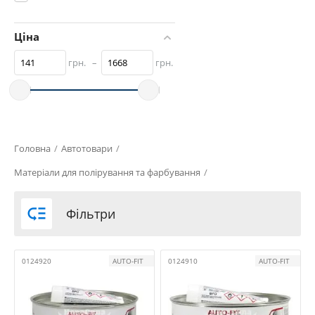
Ціна
грн.
–
грн.
Головна
/
Автотовари
/
Матеріали для полірування та фарбування
/

Фільтри
0124920
AUTO-FIT
0124910
AUTO-FIT