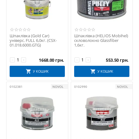
Шпаклівка (Gold Car)
Шпаклівка (HELIOS Mobihel)
універс. FULL 6,0кг. (CSX-
скловолокно Glassfiber
01.018.6000.GTG)
1,6кг.
1668.00
грн.
553.50
грн.
−
+
−
+
У КОШИК
У КОШИК
0102381
NOVOL
0102990
NOVOL