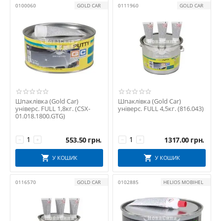
0100060
GOLD CAR
0111960
GOLD CAR
Шпаклівка (Gold Car)
Шпаклівка (Gold Car)
універс. FULL 1,8кг. (CSX-
універс. FULL 4,5кг. (816.043)
01.018.1800.GTG)
553.50
грн.
1317.00
грн.
−
+
−
+
У КОШИК
У КОШИК
0116570
GOLD CAR
0102885
HELIOS MOBIHEL