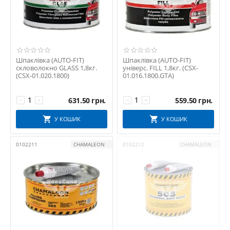
Шпаклівка (AUTO-FIT)
Шпаклівка (AUTO-FIT)
скловолокно GLASS 1,8кг.
універс. FILL 1,8кг. (CSX-
(CSX-01.020.1800)
01.016.1800.GTA)
631.50
грн.
559.50
грн.
−
+
−
+
У КОШИК
У КОШИК
0102211
CHAMALEON
0102212
CHAMALEON