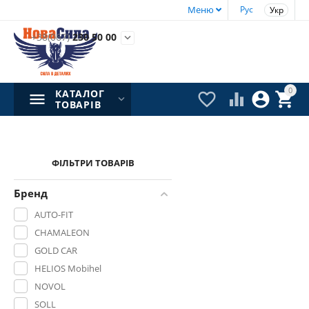
Меню
Рус
Укр
+38(067)
230 50 00

0
КАТАЛОГ




ТОВАРІВ
ФІЛЬТРИ ТОВАРІВ
Бренд
AUTO-FIT
CHAMALEON
GOLD CAR
HELIOS Mobihel
NOVOL
SOLL