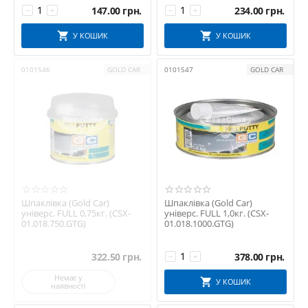
147.00
грн.
234.00
грн.
−
+
−
+
У КОШИК
У КОШИК
0101546
GOLD CAR
0101547
GOLD CAR
Шпаклівка (Gold Car)
Шпаклівка (Gold Car)
універс. FULL 0,75кг. (CSX-
універс. FULL 1,0кг. (CSX-
01.018.750.GTG)
01.018.1000.GTG)
322.50
грн.
378.00
грн.
−
+
Немає у
У КОШИК
наявності