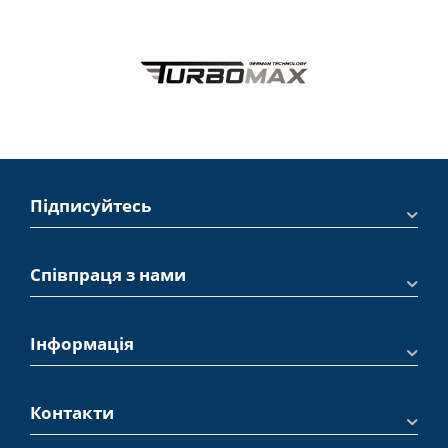
або SOLL Fine ідеальні для створення гладкої поверхні
перед фарбуванням.
Для великих площ
: Розпилювальні шпаклівки NOVOL
SPRAY або SOLL Spray Putty підходять для швидкого
нанесення на великі поверхні.
Як правильно використовувати
шпаклівки?
Щоб досягти найкращого результату, дотримуйтесь цих
рекомендацій:
Підписуйтесь
Підготуйте поверхню
: Очистіть кузов від бруду, іржі та
старої фарби за допомогою антисилікону та наждачного
паперу.
Співпраця з нами
Змішайте шпаклівку
: Додайте затверджувач у
пропорціях, зазначених виробником (зазвичай 2–3% від
маси шпаклівки), і ретельно перемішайте.
Нанесіть шпаклівку
: Використовуйте шпатель для
Інформація
нанесення тонкими шарами. Для розпилювальних
шпаклівок використовуйте пульверизатор.
Дайте висохнути
: Залиште шпаклівку на 20–30 хвилин
для затвердіння, залежно від температури та типу
Контакти
продукту.
Відшліфуйте поверхню
: Використовуйте наждачний