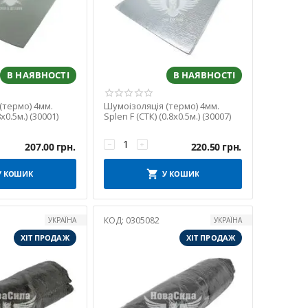
В НАЯВНОСТІ
В НАЯВНОСТІ
(термо) 4мм.
Шумоізоляція (термо) 4мм.
8x0.5м.) (30001)
Splen F (СТК) (0.8x0.5м.) (30007)
−
+
207.00
грн.
220.50
грн.
У КОШИК
У КОШИК
КОД:
0305082
УКРАЇНА
УКРАЇНА
ХІТ ПРОДАЖ
ХІТ ПРОДАЖ