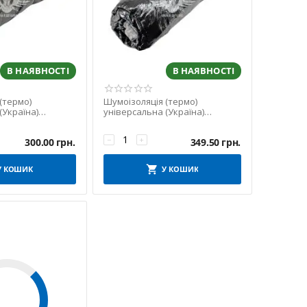
В НАЯВНОСТІ
В НАЯВНОСТІ
(термо)
Шумоізоляція (термо)
(Україна)
універсальна (Україна)
оном)
(1.6х3.0м.)
−
+
300.00
грн.
349.50
грн.
У КОШИК
У КОШИК