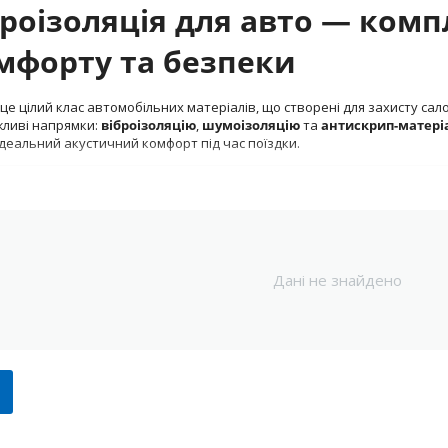
оізоляція для авто — комп
мфорту та безпеки
е цілий клас автомобільних матеріалів, що створені для захисту салон
жливі напрямки:
віброізоляцію
,
шумоізоляцію
та
антискрип-матері
еальний акустичний комфорт під час поїздки.
отрібна шумовіброізоляція
ху постійно піддається впливу:
Дані не знайдено
н, вітру
а, підвіски, трансмісії
х елементів салону
з моторного відсіку
і матеріали
дозволяють ефективно ізолювати салон, зменшити акуст
чання мультимедійної системи. Це не просто додатковий комфорт — ц