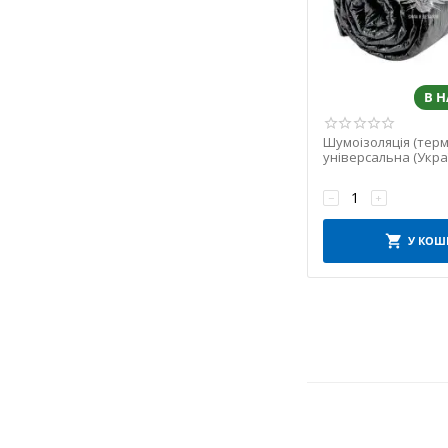
В 
Шумоізоляція (терм
універсальна (Укра
(1.7х3.0м.) (Комфорт
−
+
У КОШ