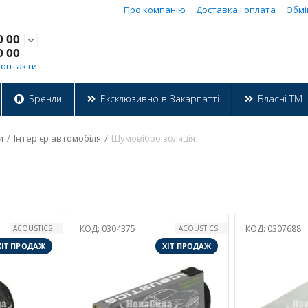
Про компанію
Доставка і оплата
Обмі
0 00

0 00
Контакти
Бренди
Ексклюзивно в Закарпатті
Власні ТМ
и
/
Інтер'єр автомобіля
/
Шумовіброізоляція
КОД:
0304375
КОД:
0307688
ACOUSTICS
ACOUSTICS
ХІТ ПРОДАЖ
ХІТ ПРОДАЖ