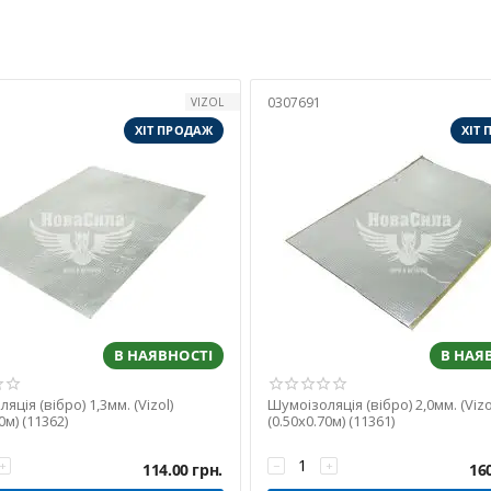
категорії шумовіброізоляції
0307691
VIZOL
ляція
ХІТ ПРОДАЖ
ХІТ
ли, зазвичай на основі бітуму або каучуку, призначені для гасіння в
ацій
талу
ості кузова
В НАЯВНОСТІ
В НАЯ
ичних властивостей
яція (вібро) 1,3мм. (Vizol)
Шумоізоляція (вібро) 2,0мм. (Vizo
:
0м) (11362)
(0.50х0.70м) (11361)
 1,3 мм до 4,0 мм, розмір 0.5×0.7 м
+
−
+
114.00
грн.
16
альтернатива, 1,3 мм на 0.5×0.6 м