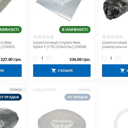
НАЯВНОСТІ
В НАЯВНОСТІ
о) 8мм.
Шумоізоляція (термо) 8мм.
Шумоізоляція 
) (30003)
Splen F (СТК) (0.8x0.5м.) (30008)
універсальна 
(1.6х2.6м.) (Ек
−
+
−
+
327.00
грн.
336.00
грн.
ИК
У КОШИК
КОД:
0375350
УКРАЇНА
УКРАЇНА
ХІТ ПРОДАЖ
ХІТ ПРОДАЖ