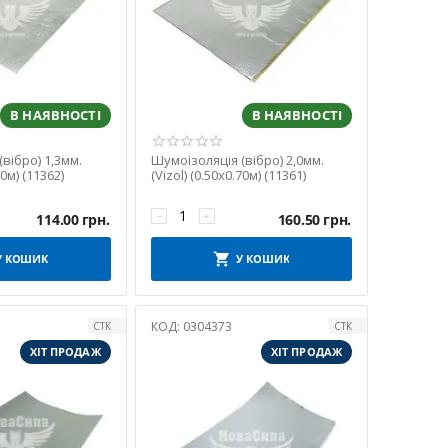
В НАЯВНОСТІ
В НАЯВНОСТІ
вібро) 1,3мм.
Шумоізоляція (вібро) 2,0мм.
70м) (11362)
(Vizol) (0.50х0.70м) (11361)
−
+
114.00
грн.
160.50
грн.
У КОШИК
У КОШИК
КОД:
0304373
СТК
СТК
ХІТ ПРОДАЖ
ХІТ ПРОДАЖ