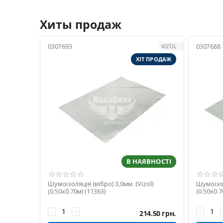
керування.
Хиты продаж
Основні 
0307693
0307688
VIZOL
1. Віброізо
ХІТ ПРОДАЖ
Це самоклеючі матеріа
шар ізоляції.
Основні переваги:
гасіння мікровібр
зниження гулу ме
покращення стійк
В НАЯВНОСТІ
підвищення акуст
Шумоізоляція (вібро) 3,0мм. (Vizol)
Шумоізол
Приклади з каталогу
(0.50х0.70м) (11363)
(0.50х0.7
Vizol
— товщина від
−
+
−
214.50
грн.
Turbo
— бюджетна 