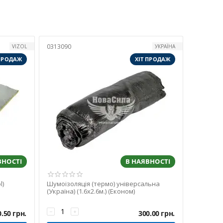
0313090
VIZOL
УКРАЇНА
 ПРОДАЖ
ХІТ ПРОДАЖ
ібрацій кузова. Їх монтують у першу чергу — як базовий
ВНОСТІ
В НАЯВНОСТІ
l)
Шумоізоляція (термо) універсальна
(Україна) (1.6х2.6м.) (Економ)
−
+
0.50
грн.
300.00
грн.