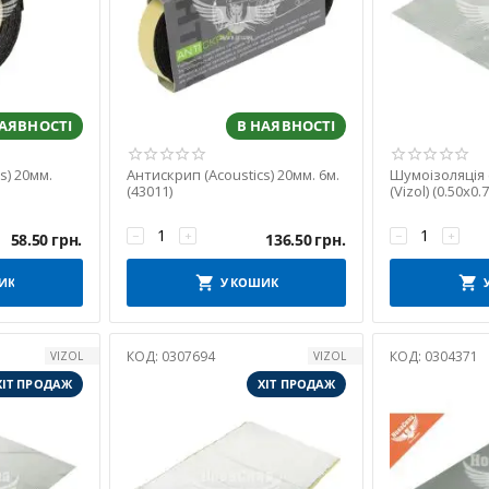
НАЯВНОСТІ
В НАЯВНОСТІ
s) 20мм.
Антискрип (Acoustics) 20мм. 6м.
Шумоізоляція (
(43011)
(Vizol) (0.50х0.
−
+
−
+
58.50
грн.
136.50
грн.
ИК
У КОШИК
КОД:
0307694
КОД:
0304371
VIZOL
VIZOL
ХІТ ПРОДАЖ
ХІТ ПРОДАЖ