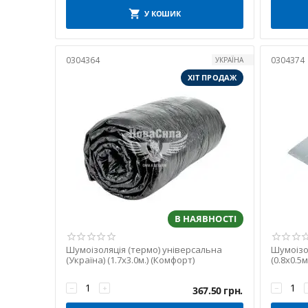
У КОШИК
2. Шумоізо
0304364
0304374
УКРАЇНА
Матеріали другого ша
властивості.
ХІТ ПРОДАЖ
Типи:
Термошумоізоляція
Войлок (СТК Caim
Застосування:
підлога, двері, д
В НАЯВНОСТІ
3. Антискр
Шумоізоляція (термо) універсальна
Шумоізол
Стрічки, які усувають
(Україна) (1.7х3.0м.) (Комфорт)
(0.8x0.5м
вібрацій.
Асортимент:
−
+
−
367.50
грн.
Acoustics
— стрічк