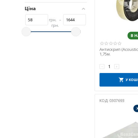
Ціна
грн.
–
грн.
В 
Антискрип (Acoustic
1,75м.
−
+
У КОШ
КОД:
0307693