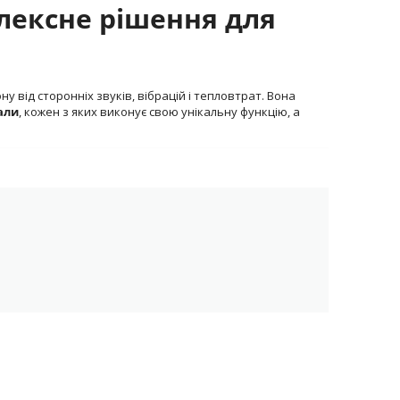
лексне рішення для
у від сторонніх звуків, вібрацій і тепловтрат. Вона
али
, кожен з яких виконує свою унікальну функцію, а
?
ичне навантаження на водія та пасажирів, а також
е питання безпеки, концентрації та задоволення від