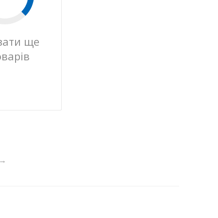
зати ще
оварів