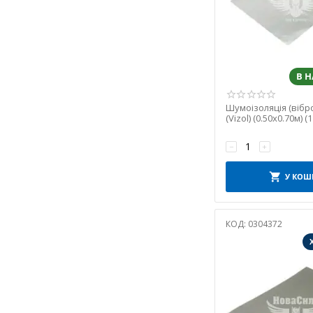
В 
Шумоізоляція (вібро
(Vizol) (0.50х0.70м) (
−
+
У КОШ
КОД:
0304372