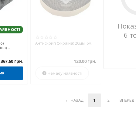
Пока
НАЯВНОСТІ
6 т
о)
Антискрип (Україна) 20мм. 6м.
їна)
)
367.50
грн.
120.00
грн.
Немає у наявності
ИК

НАЗАД
1
2
ВПЕРЕД