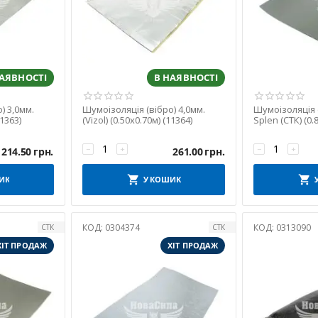
НАЯВНОСТІ
В НАЯВНОСТІ
) 3,0мм.
Шумоізоляція (вібро) 4,0мм.
Шумоізоляція 
11363)
(Vizol) (0.50х0.70м) (11364)
Splen (СТК) (0.
−
+
−
+
214.50
грн.
261.00
грн.
ИК
У КОШИК
КОД:
0304374
КОД:
0313090
СТК
СТК
ХІТ ПРОДАЖ
ХІТ ПРОДАЖ