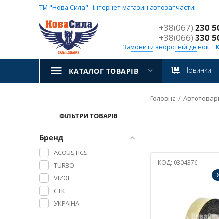
ТМ "Нова Сила" - інтернет магазин автозапчастин
+38(067)
230 5
+38(066)
330 5
Замовити зворотній двінок
Новинки
КАТАЛОГ ТОВАРІВ
Головна
/
Автотовар
ФІЛЬТРИ ТОВАРІВ
Бренд
ACOUSTICS
КОД:
0304376
TURBO
VIZOL
СТК
УКРАЇНА