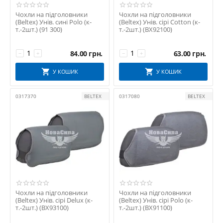
Чохли на підголовники
Чохли на підголовники
(Beltex) Унів. сині Polo (к-
(Beltex) Унів. сірі Cotton (к-
т.-2шт.) (91 300)
т.-2шт.) (BX92100)
84.00
грн.
63.00
грн.
−
+
−
+
У КОШИК
У КОШИК
0317370
BELTEX
0317080
BELTEX
Чохли на підголовники
Чохли на підголовники
(Beltex) Унів. сірі Delux (к-
(Beltex) Унів. сірі Polo (к-
т.-2шт.) (BX93100)
т.-2шт.) (BX91100)