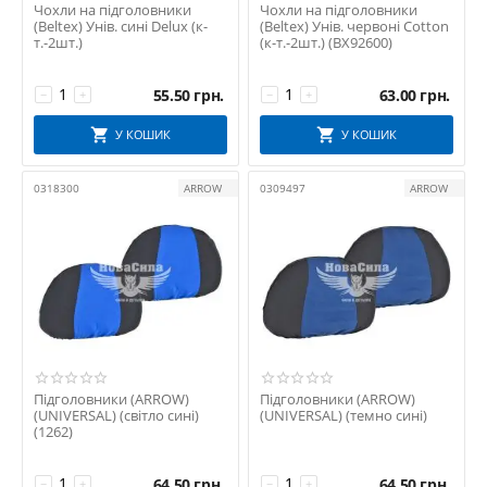
Чохли на підголовники
Чохли на підголовники
(Beltex) Унів. сині Delux (к-
(Beltex) Унів. червоні Cotton
т.-2шт.)
(к-т.-2шт.) (BX92600)
55.50
грн.
63.00
грн.
−
+
−
+
У КОШИК
У КОШИК
0318300
ARROW
0309497
ARROW
Підголовники (ARROW)
Підголовники (ARROW)
(UNIVERSAL) (світло сині)
(UNIVERSAL) (темно сині)
(1262)
64.50
грн.
64.50
грн.
−
+
−
+