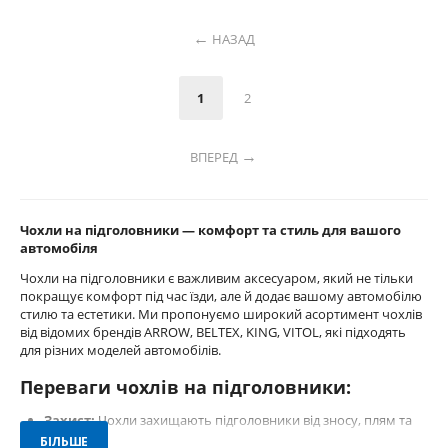
НАЗАД
1
2
ВПЕРЕД
Чохли на підголовники — комфорт та стиль для вашого
автомобіля
Чохли на підголовники є важливим аксесуаром, який не тільки
покращує комфорт під час їзди, але й додає вашому автомобілю
стилю та естетики. Ми пропонуємо широкий асортимент чохлів
від відомих брендів ARROW, BELTEX, KING, VITOL, які підходять
для різних моделей автомобілів.
Переваги чохлів на підголовники:
Захист:
Чохли захищають підголовники від зносу, плям та
інших пошкоджень.
БІЛЬШЕ