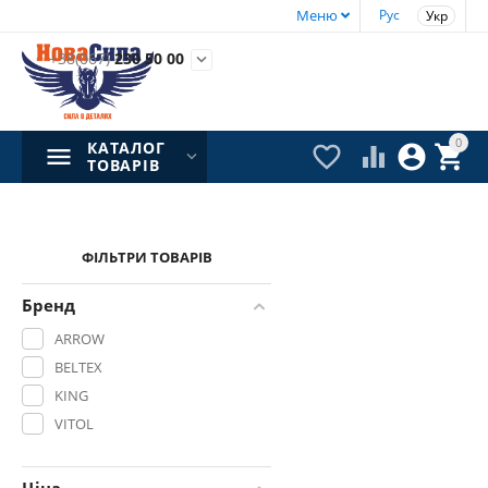
Меню
Рус
Укр
+38(067)
230 50 00

0
КАТАЛОГ




ТОВАРІВ
ФІЛЬТРИ ТОВАРІВ
Бренд
ARROW
BELTEX
KING
VITOL