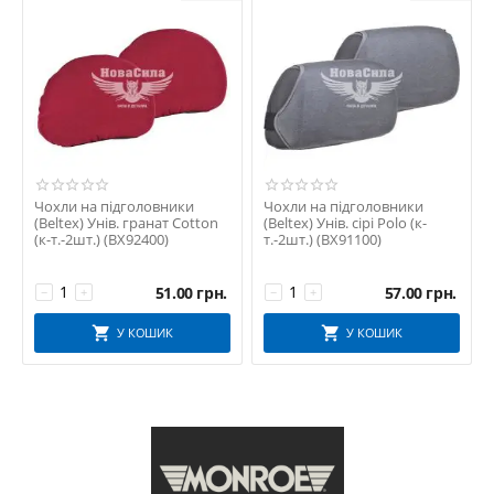
Чохли на підголовники
Чохли на підголовники
(Beltex) Унів. гранат Cotton
(Beltex) Унів. сірі Polo (к-
(к-т.-2шт.) (BX92400)
т.-2шт.) (BX91100)
51.00
грн.
57.00
грн.
−
+
−
+
У КОШИК
У КОШИК