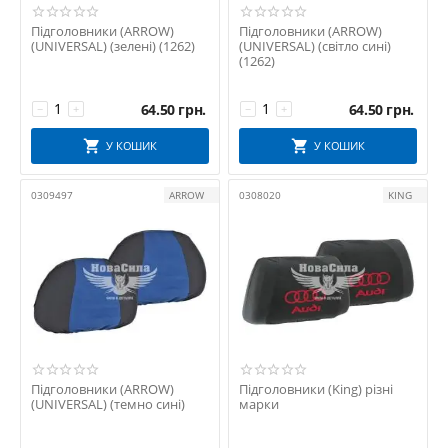
Підголовники (ARROW)
Підголовники (ARROW)
(UNIVERSAL) (зелені) (1262)
(UNIVERSAL) (світло сині)
(1262)
64.50
грн.
64.50
грн.
−
+
−
+
У КОШИК
У КОШИК
0309497
ARROW
0308020
KING
Підголовники (ARROW)
Підголовники (King) різні
(UNIVERSAL) (темно сині)
марки