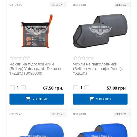
0317410
BELTEX
0317130
BELTEX
Чохли на підголовники
Чохли на підголовники
(Beltex) Унів. графіт Delux (к-
(Beltex) Унів. графіт Polo (к-
т.-2шт.) (BX93300)
т.-2шт.)
67.50
грн.
57.00
грн.
−
+
−
+
У КОШИК
У КОШИК
0317220
BELTEX
0317430
BELTEX