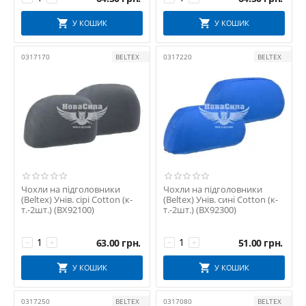
У КОШИК
У КОШИК
0317170
BELTEX
0317220
BELTEX
Чохли на підголовники
Чохли на підголовники
(Beltex) Унів. сірі Cotton (к-
(Beltex) Унів. сині Cotton (к-
т.-2шт.) (BX92100)
т.-2шт.) (BX92300)
63.00
грн.
51.00
грн.
−
+
−
+
У КОШИК
У КОШИК
0317250
BELTEX
0317080
BELTEX