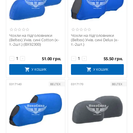
Чохли на підголовники
Чохли на підголовники
(Beltex) Унів. сині Cotton (к-
(Beltex) Унів. сині Delux (к-
т.-2шт.) (BX92300)
т.-2шт.)
51.00
грн.
55.50
грн.
−
+
−
+
У КОШИК
У КОШИК
0317140
BELTEX
0317170
BELTEX