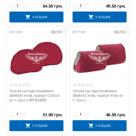
64.50
грн.
49.50
грн.
−
+
−
+
У КОШИК
У КОШИК
0317250
BELTEX
0317160
BELTEX
Чохли на підголовники
Чохли на підголовники
(Beltex) Унів. гранат Cotton
(Beltex) Унів. гранат Polo (к-
(к-т.-2шт.) (BX92400)
т.-2шт.)
51.00
грн.
46.50
грн.
−
+
−
+
У КОШИК
У КОШИК