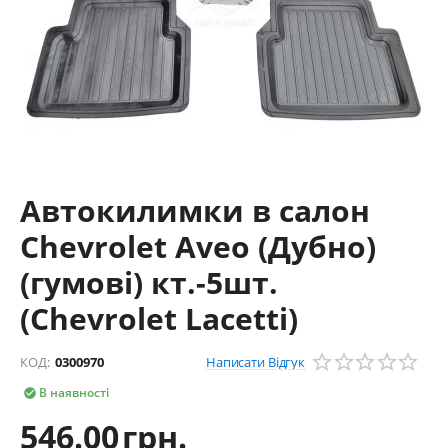
Автокилимки в салон
Chevrolet Aveo (Дубно)
(гумові) кт.-5шт.
(Chevrolet Lacetti)
Написати Відгук
КОД:
0300970
В наявності

546.00
грн.