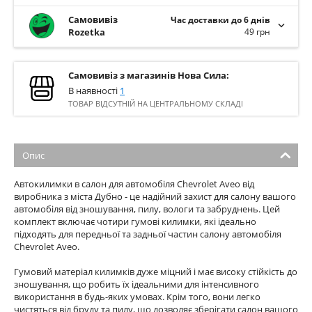
Самовивіз
Час доставки до 6 днів
Rozetka
49 грн
Самовивіз з магазинів Нова Сила:
В наявності
1
ТОВАР ВІДСУТНІЙ НА ЦЕНТРАЛЬНОМУ СКЛАДІ
Опис
Автокилимки в салон для автомобіля Chevrolet Aveo від
виробника з міста Дубно - це надійний захист для салону вашого
автомобіля від зношування, пилу, вологи та забруднень. Цей
комплект включає чотири гумові килимки, які ідеально
підходять для передньої та задньої частин салону автомобіля
Chevrolet Aveo.
Гумовий матеріал килимків дуже міцний і має високу стійкість до
зношування, що робить їх ідеальними для інтенсивного
використання в будь-яких умовах. Крім того, вони легко
чистяться від бруду та пилу, що дозволяє зберігати салон вашого