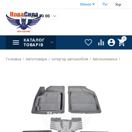
Меню
Рус
Укр
+38(067)
230 50 00

0
КАТАЛОГ




ТОВАРІВ
Головна
/
Автотовари
/
Інтер'єр автомобіля
/
Автокилимки
/