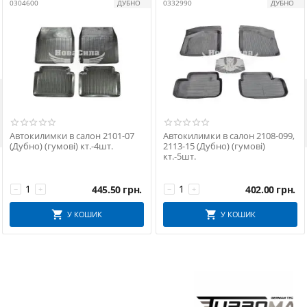
0304600
ДУБНО
0332990
ДУБНО

Автокилимки в салон 2101-07
Автокилимки в салон 2108-099,
(Дубно) (гумові) кт.-4шт.
2113-15 (Дубно) (гумові)
кт.-5шт.
445.50
грн.
402.00
грн.
−
+
−
+
У КОШИК
У КОШИК