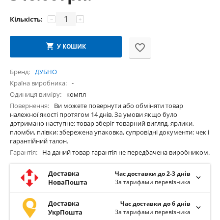
Кількість:
−
+
У КОШИК
Бренд
ДУБНО
Країна виробника
-
Одиниця виміру
компл
Повернення
Ви можете повернути або обміняти товар
належної якості протягом 14 днів. За умови якщо було
дотримано наступне: товар зберіг товарний вигляд, ярлики,
пломби, плівки: збережена упаковка, супровідні документи: чек і
гарантійний талон.
Гарантія
На даний товар гарантія не передбачена виробником.
Доставка
Час доставки до 2-3 днів
НоваПошта
За тарифами перевізника
Доставка
Час доставки до 6 днів
УкрПошта
За тарифами перевізника