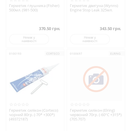
Герметик глушника (Fisher)
Герметик двигуна (Wynns)
500мл. (981-500)
Engine Stop Leak 325мл.
370.50
грн.
343.50
грн.
Немає у
Немає у
наявності
наявності
0100193
CORTECO
0100697
ELRING
Герметик силікон (Corteco)
Герметик силікон (Elring)
чорний 80гр. (-70* +300*)
червоний 70гр. (-60°C +315*)
(49372187)
(705.707)