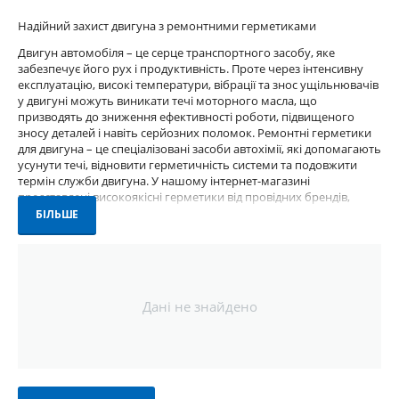
Надійний захист двигуна з ремонтними герметиками
Двигун автомобіля – це серце транспортного засобу, яке
забезпечує його рух і продуктивність. Проте через інтенсивну
експлуатацію, високі температури, вібрації та знос ущільнювачів
у двигуні можуть виникати течі моторного масла, що
призводять до зниження ефективності роботи, підвищеного
зносу деталей і навіть серйозних поломок. Ремонтні герметики
для двигуна – це спеціалізовані засоби автохімії, які допомагають
усунути течі, відновити герметичність системи та подовжити
термін служби двигуна. У нашому інтернет-магазині
представлені високоякісні герметики від провідних брендів,
таких як MOTUL, NOWAX, VERSACHEM, WYNN'S, CORTECO, ELRING
БІЛЬШЕ
і FA1. Ці продукти підходять для легкових автомобілів,
позашляховиків, мікроавтобусів і вантажівок, забезпечуючи
швидке та ефективне рішення для ремонту двигуна.
Що таке ремонтний герметик для
Дані не знайдено
двигуна?
Ремонтний герметик для двигуна – це хімічний склад,
призначений для усунення теч моторного масла, захисту
ущільнень і забезпечення герметичності двигуна. Герметики
можуть бути рідкими, як MOTUL Engine Oil Stop Leak (300 мл) або