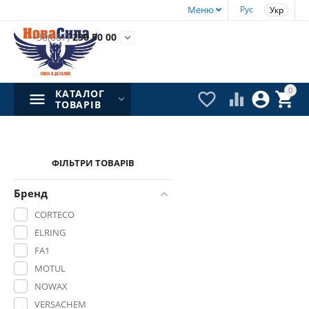
Меню
Рус
Укр
+38(067)
230 50 00

0
КАТАЛОГ




ТОВАРІВ
ФІЛЬТРИ ТОВАРІВ
Бренд
CORTECO
ELRING
FA1
MOTUL
NOWAX
VERSACHEM