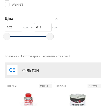
WYNN'S
Ціна
грн.
–
грн.
Головна
/
Автотовари
/
Герметики та клеї
/

Фільтри
0102055
MOTUL
0122560
NOWAX