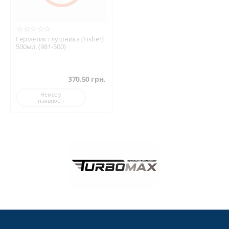
Нанесіть герметик (наприклад, CORTECO або ELRING)
тонким шаром на поверхню.
Герметик глушника (Fisher)
З’єднайте деталі та дайте герметику застигнути
500мл. (981-500)
(зазвичай 1–24 години).
Перевірте герметичність після складання.
370.50
грн.
Для герметиків-спреїв
:
Немає у
наявності
Очистіть і знежирте поверхні.
Рівномірно розпиліть герметик (наприклад,
VERSACHEM) на поверхню прокладки чи з’єднання.
Дайте застигнути перед складанням.
Для герметиків глушника
:
Очистіть з’єднання вихлопної системи.
Нанесіть герметик (наприклад, FA1) на стики чи
тріщини.
Дайте застигнути перед запуском двигуна.