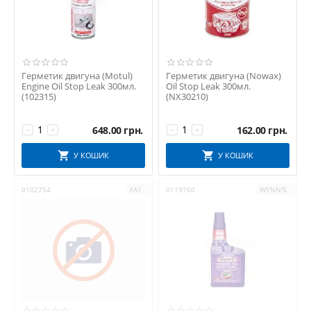
Герметик двигуна (Motul)
Герметик двигуна (Nowax)
Engine Oil Stop Leak 300мл.
Oil Stop Leak 300мл.
(102315)
(NX30210)
648.00
грн.
162.00
грн.
−
+
−
+
У КОШИК
У КОШИК
0102754
FA1
0119760
WYNN'S