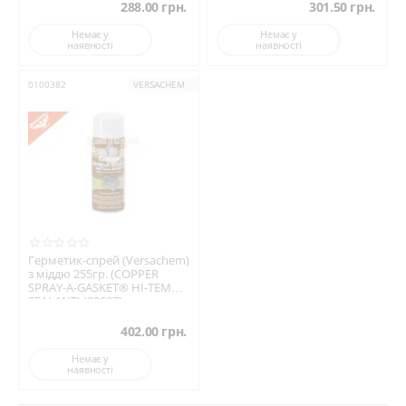
288.00
грн.
301.50
грн.
Немає у
Немає у
наявності
наявності
0100382
VERSACHEM
Герметик-cпрей (Versachem)
з міддю 255гр. (COPPER
SPRAY-A-GASKET® HI-TEMP
SEALANT) (80697)
402.00
грн.
Немає у
наявності