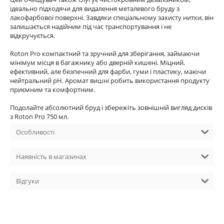
ідеально підходячи для видалення металевого бруду з
лакофарбової поверхні. Завдяки спеціальному захисту нитки, він
залишається надійним під час транспортування і не
відкручується.
Roton Pro компактний та зручний для зберігання, займаючи
мінімум місця в багажнику або дверній кишені. Міцний,
ефективний, але безпечний для фарби, гуми і пластику, маючи
нейтральний pH. Аромат вишні робить використання продукту
приємним та комфортним.
Подолайте абсолютний бруд і збережіть зовнішній вигляд дисків
з Roton Pro 750 мл.
Особливості
Наявність в магазинах
Відгуки