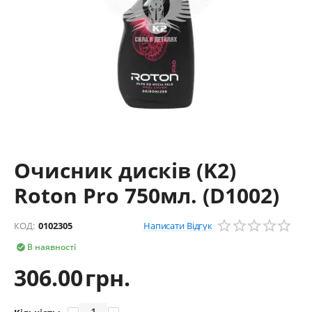
Очисник дисків (K2)
Roton Pro 750мл. (D1002)
Написати Відгук
КОД:
0102305
В наявності

306.00
грн.