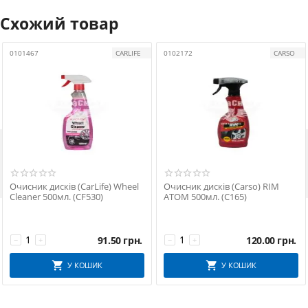
Схожий товар
0101467
CARLIFE
0102172
CARSO

Очисник дисків (CarLife) Wheel
Очисник дисків (Carso) RIM
Cleaner 500мл. (CF530)
ATOM 500мл. (C165)
91.50
грн.
120.00
грн.
−
+
−
+
У КОШИК
У КОШИК