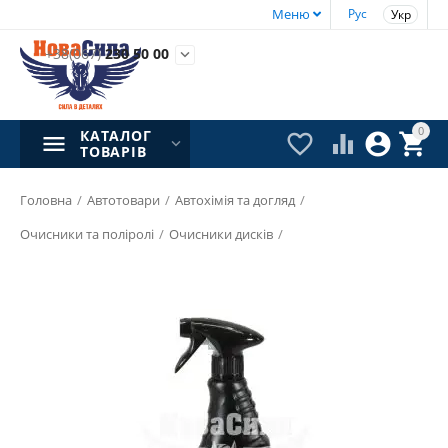
Меню
Рус
Укр
+38(067)
230 50 00

0
КАТАЛОГ




ТОВАРІВ
Головна
/
Автотовари
/
Автохімія та догляд
/
Очисники та поліролі
/
Очисники дисків
/