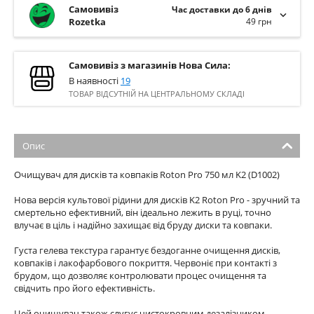
Самовивіз
Час доставки до 6 днів
Rozetka
49 грн
Самовивіз з магазинів Нова Сила:
В наявності
19
ТОВАР ВІДСУТНІЙ НА ЦЕНТРАЛЬНОМУ СКЛАДІ
Опис
Очищувач для дисків та ковпаків Roton Pro 750 мл K2 (D1002)
Нова версія культової рідини для дисків K2 Roton Pro - зручний та
смертельно ефективний, він ідеально лежить в руці, точно
влучає в ціль і надійно захищає від бруду диски та ковпаки.
Густа гелева текстура гарантує бездоганне очищення дисків,
ковпаків і лакофарбового покриття. Червоніє при контакті з
брудом, що дозволяє контролювати процес очищення та
свідчить про його ефективність.
Цей очищувач також слугує чистокровним дезалізником,