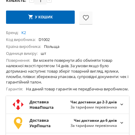
Кількість:
−
+
У КОШИК
Бренд
K2
Код виробника
D1002
Країна виробника
Польща
Одиниця виміру
шт
Повернення
Ви можете повернути або обміняти товар
належної якості протягом 14 днів. За умови якщо було
дотримано наступне: товар зберіг товарний вигляд, ярлики,
пломби, плівки: збережена упаковка, супровідні документи: чек і
гарантійний талон.
Гарантія
На даний товар гарантія не передбачена виробником.
Доставка
Час доставки до 2-3 днів
НоваПошта
За тарифами перевізника
Доставка
Час доставки до 6 днів
УкрПошта
За тарифами перевізника