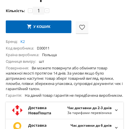
Кількість:
−
+
У КОШИК
Бренд
K2
Код виробника
D30011
Країна виробника
Польща
Одиниця виміру
шт
Повернення
Ви можете повернути або обміняти товар
належної якості протягом 14 днів. За умови якщо було
дотримано наступне: товар зберіг товарний вигляд, ярлики,
пломби, плівки: збережена упаковка, супровідні документи: чек і
гарантійний талон.
Гарантія
На даний товар гарантія не передбачена виробником.
Доставка
Час доставки до 2-3 днів
НоваПошта
За тарифами перевізника
Доставка
Час доставки до 6 днів