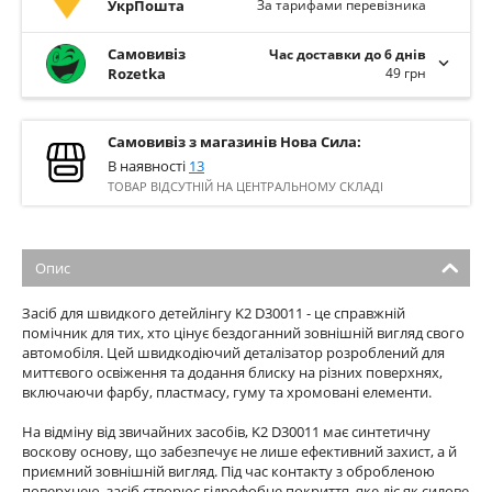
УкрПошта
За тарифами перевізника
Самовивіз
Час доставки до 6 днів
Rozetka
49 грн
Самовивіз з магазинів Нова Сила:
В наявності
13
ТОВАР ВІДСУТНІЙ НА ЦЕНТРАЛЬНОМУ СКЛАДІ
Опис
Засіб для швидкого детейлінгу K2 D30011 - це справжній
помічник для тих, хто цінує бездоганний зовнішній вигляд свого
автомобіля. Цей швидкодіючий деталізатор розроблений для
миттєвого освіження та додання блиску на різних поверхнях,
включаючи фарбу, пластмасу, гуму та хромовані елементи.
На відміну від звичайних засобів, K2 D30011 має синтетичну
воскову основу, що забезпечує не лише ефективний захист, а й
приємний зовнішній вигляд. Під час контакту з обробленою
поверхнею, засіб створює гідрофобне покриття, яке діє як силове