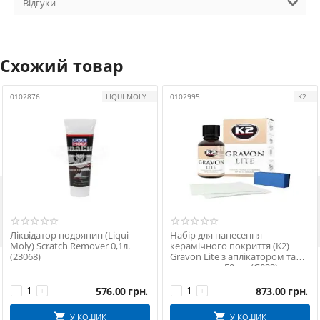
Відгуки
Схожий товар
0102876
LIQUI MOLY
0102995
K2

Ліквідатор подряпин (Liqui
Набір для нанесення
Moly) Scratch Remover 0,1л.
керамічного покриття (K2)
(23068)
Gravon Lite з аплікатором та
серветками 50 мл (G033)
576.00
грн.
873.00
грн.
−
+
−
+
У КОШИК
У КОШИК