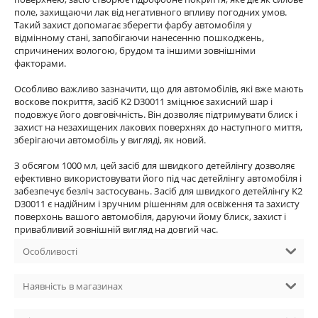
поле, захищаючи лак від негативного впливу погодних умов.
Такий захист допомагає зберегти фарбу автомобіля у
відмінному стані, запобігаючи нанесенню пошкоджень,
спричинених вологою, брудом та іншими зовнішніми
факторами.
Особливо важливо зазначити, що для автомобілів, які вже мають
воскове покриття, засіб K2 D30011 зміцнює захисний шар і
подовжує його довговічність. Він дозволяє підтримувати блиск і
захист на незахищених лакових поверхнях до наступного миття,
зберігаючи автомобіль у вигляді, як новий.
З обсягом 1000 мл, цей засіб для швидкого детейлінгу дозволяє
ефективно використовувати його під час детейлінгу автомобіля і
забезпечує безліч застосувань. Засіб для швидкого детейлінгу K2
D30011 є надійним і зручним рішенням для освіження та захисту
поверхонь вашого автомобіля, даруючи йому блиск, захист і
привабливий зовнішній вигляд на довгий час.
Особливості
Наявність в магазинах