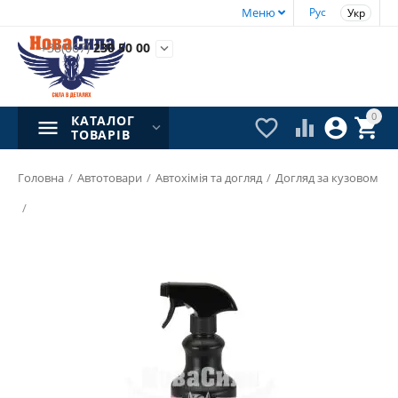
Меню
Рус
Укр
+38(067)
230 50 00

0
КАТАЛОГ




ТОВАРІВ
Головна
/
Автотовари
/
Автохімія та догляд
/
Догляд за кузовом
/