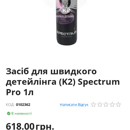
Засіб для швидкого
детейлінга (K2) Spectrum
Pro 1л
Написати Відгук
КОД:
0102362
В наявності

618.00
грн.