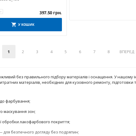
+
397.50
грн.
У КОШИК
1
2
3
4
5
6
7
8
ВПЕРЕД
ожливий без правильного підбору матеріалів і оснащення. У нашому 
витратних матеріалів, необхідних для кузовного ремонту, підготовки 
 до фарбування;
о маскування зон;
ї обробки лакофарбового покриття;
 для безпечного догляду без подряпин;