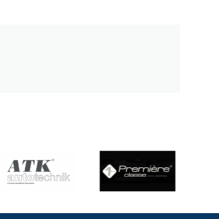
нського виробництва. Кожна позиція має оптимальні
ті!