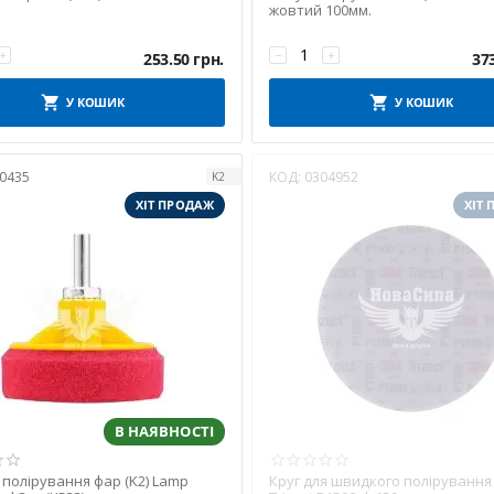
жовтий 100мм.
+
−
+
253.50
грн.
37
У КОШИК
У КОШИК
0435
КОД:
0304952
K2
ХІТ ПРОДАЖ
ХІТ
В НАЯВНОСТІ
 полірування фар (K2) Lamp
Круг для швидкого полірування 