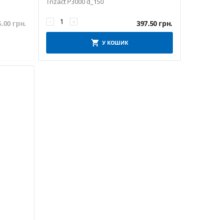
Trizact P3000 d_150
−
+
5.00
грн.
397.50
грн.
У КОШИК