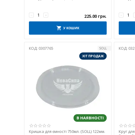
−
+
−
225.00
грн.
У КОШИК
КОД:
0307765
КОД:
032
SOLL
ХІТ ПРОДАЖ
В НАЯВНОСТІ
Кришка для ємності 750мл. (SOLL) 122мм.
Круг для