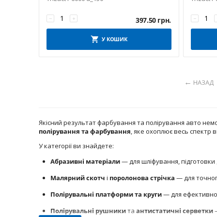
−
+
−
397.50
грн.
У КОШИК
НАЗАД
Якісний результат фарбування та полірування авто нем
полірування та фарбування
, яке охоплює весь спектр 
У категорії ви знайдете:
Абразивні матеріали
— для шліфування, підготовки
Малярний скотч
і
поролонова стрічка
— для точног
Полірувальні платформи та круги
— для ефективно
Полірувальні рушники
та
антистатичні серветки
—