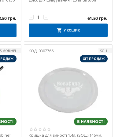
а d_0150
Диск для шліфування 125 (Intertool)
−
+
8.50
грн.
61.50
грн.
У КОШИК
КОД:
0307766
S MOBIHEL
SOLL
 ПРОДАЖ
ХІТ ПРОДАЖ
ВНОСТІ
В НАЯВНОСТІ
bihel)
Кришка для ємності 1,4л. (SOLL) 146мм.