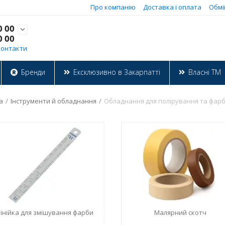
Про компанію
Доставка і оплата
Обмі
0 00

0 00
Контакти
Бренди
Ексклюзивно в Закарпатті
Власні ТМ
а
/
Інструменти й обладнання
/
Обладнання для полірування та фар
інійка для змішування фарби
Малярний скотч