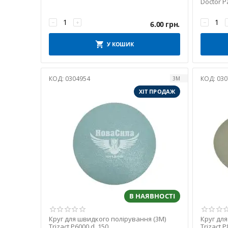
Doctor P
−
+
−
6.00
грн.
У КОШИК
КОД:
0304954
КОД:
030
3M
ХІТ ПРОДАЖ
В НАЯВНОСТІ
Круг для швидкого полірування (3M)
Круг дл
Trizact P6000 d_150
Trizact 