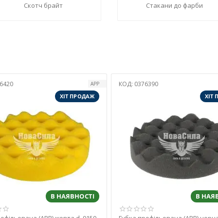
Скотч брайт
Стакани до фарби
6420
КОД:
0376390
APP
ХІТ ПРОДАЖ
ХІТ
В НАЯВНОСТІ
В НАЯ