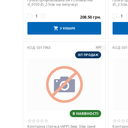
Губка профільована (APP) блакитна
Губка п
d_0150 (h_2.5см. на липучку)
(h_2.5см
−
+
−
208.50
грн.
У КОШИК
КОД:
0317963
КОД:
031
APP
ХІТ ПРОДАЖ
В НАЯВНОСТІ
Контурна стрічка (APP) 3мм. 33м. синя
Контурна