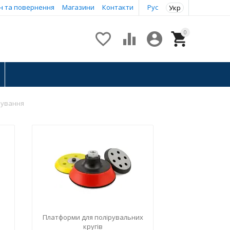
н та повернення
Магазини
Контакти
Рус
Укр
0




бування
Платформи для полірувальних
кругів