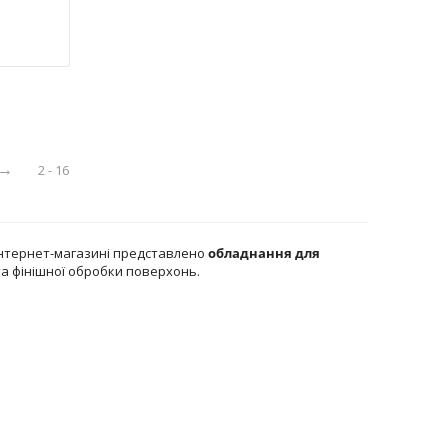
2 - 16
інтернет-магазині представлено
обладнання для
та фінішної обробки поверхонь.