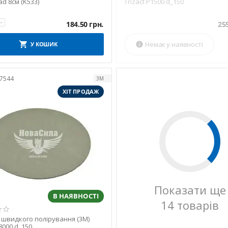
ad 8см (K533)
Trizact P1500 d_150
+
184.50
грн.
25
Немає у наявності
У КОШИК

7544
3M
ХІТ ПРОДАЖ
Показати ще
В НАЯВНОСТІ
14 товарів
я швидкого полірування (3M)
P8000 d_150