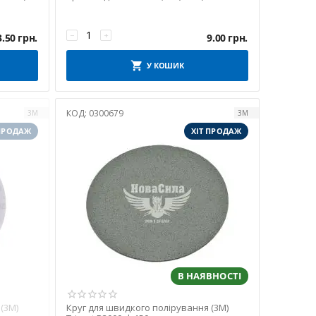
−
+
3.50
грн.
9.00
грн.
У КОШИК
КОД:
0300679
3M
3M
 ПРОДАЖ
ХІТ ПРОДАЖ
В НАЯВНОСТІ
(3M)
Круг для швидкого полірування (3M)