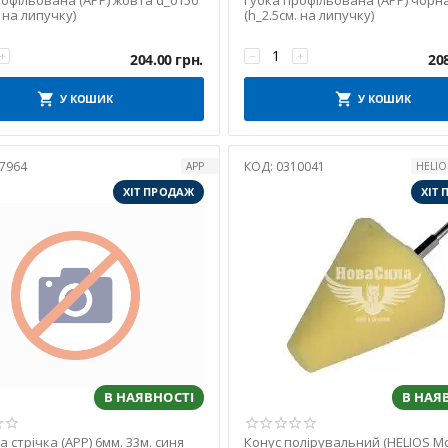
рофільована (APP) жовта d_0150
Губка профільована (APP) чорн
. на липучку)
(h_2.5см. на липучку)
+
−
+
204.00
грн.
20
У КОШИК
У КОШИК
7964
КОД:
0310041
APP
HELIO
ХІТ ПРОДАЖ
ХІТ
В НАЯВНОСТІ
В НАЯ
 стрічка (APP) 6мм. 33м. синя
Конус полірувальний (HELIOS Mo