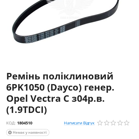
Ремінь поліклиновий
6PK1050 (Dayco) генер.
Opel Vectra C з04р.в.
(1.9TDCI)
Написати Відгук
КОД:
1804510
Немає у наявності
