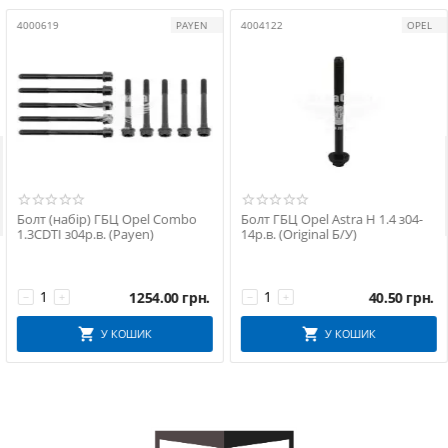
4000619
PAYEN
4004122
OPEL

Болт (набір) ГБЦ Opel Combo
Болт ГБЦ Opel Astra H 1.4 з04-
1.3CDTI з04р.в. (Payen)
14р.в. (Original Б/У)
1254.00
грн.
40.50
грн.
−
+
−
+
У КОШИК
У КОШИК