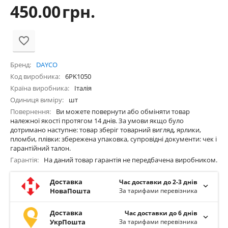
450.00
грн.
Бренд
DAYCO
Код виробника
6PK1050
Країна виробника
Італія
Одиниця виміру
шт
Повернення
Ви можете повернути або обміняти товар
належної якості протягом 14 днів. За умови якщо було
дотримано наступне: товар зберіг товарний вигляд, ярлики,
пломби, плівки: збережена упаковка, супровідні документи: чек і
гарантійний талон.
Гарантія
На даний товар гарантія не передбачена виробником.
Доставка
Час доставки до 2-3 днів
НоваПошта
За тарифами перевізника
Доставка
Час доставки до 6 днів
УкрПошта
За тарифами перевізника