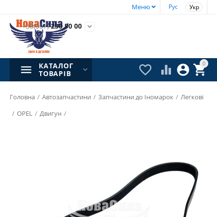
Меню
Рус
Укр
+38(067)
230 50 00

0
КАТАЛОГ




ТОВАРІВ
Головна
/
Автозапчастини
/
Запчастини до Іномарок
/
Легкові
/
OPEL
/
Двигун
/