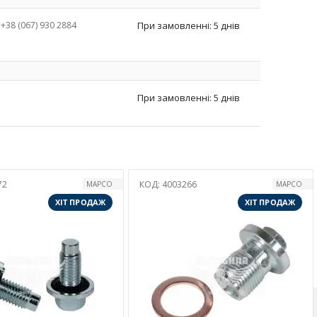
+38 (067) 930 2884
При замовленні: 5 днів
При замовленні: 5 днів
Д:
4003266
КОД:
4005099
MAPCO
KOLBENSC
ХІТ ПРОДАЖ
ХІТ ПР
В НАЯВНО