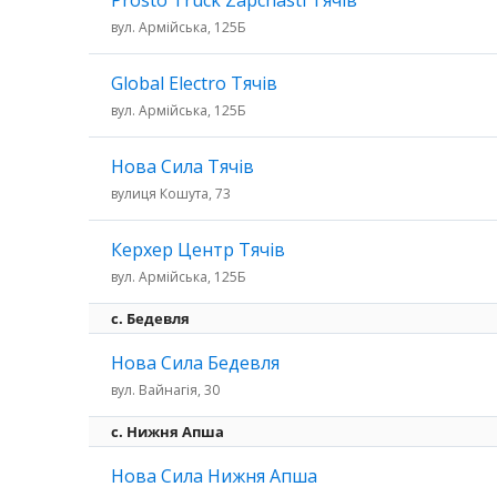
Prosto Truck Zapchasti Тячів
вул. Армійська, 125Б
Global Electro Тячів
вул. Армійська, 125Б
Нова Сила Тячів
вулиця Кошута, 73
Керхер Центр Тячів
вул. Армійська, 125Б
c. Бедевля
Нова Сила Бедевля
вул. Вайнагія, 30
с. Нижня Апша
Нова Сила Нижня Апша