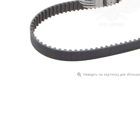

Наведіть на картинку для збільш