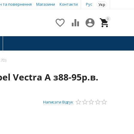
н та повернення
Магазини
Контакти
Рус
Укр
0




.7D)
l Vectra A з88-95р.в.
Написати Відгук