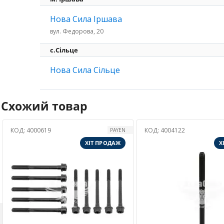
Нова Сила Іршава
вул. Федорова, 20
с.Сільце
Нова Сила Сільце
Схожий товар
КОД:
4004122
КОД:
4003259
PAYEN
OPEL
ОДАЖ
ХІТ ПРОДАЖ