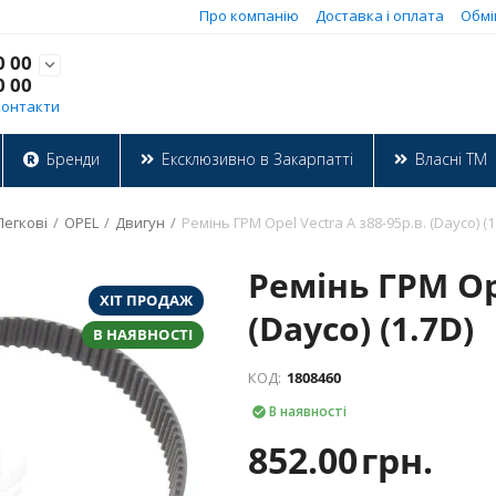
Про компанію
Доставка і оплата
Обмі
0 00

0 00
Контакти
Бренди
Ексклюзивно в Закарпатті
Власні ТМ
Легкові
/
OPEL
/
Двигун
/
Ремінь ГРМ Opel Vectra A з88-95р.в. (Dayco) (1
Ремінь ГРМ Ope
ХІТ ПРОДАЖ
(Dayco) (1.7D)
В НАЯВНОСТІ
КОД:
1808460
В наявності

852.00
грн.