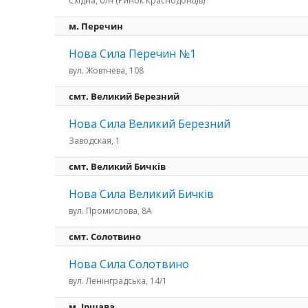
Східна, б/н (Ринок Краснодонців)
м. Перечин
Нова Сила Перечин №1
вул. Жовтнева, 108
смт. Великий Березний
Нова Сила Великий Березний
Заводская, 1
смт. Великий Бичків
Нова Сила Великий Бичків
вул. Промислова, 8А
смт. Солотвино
Нова Сила Солотвино
вул. Ленінградська, 14/1
м. Іршава