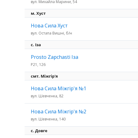
вул. Михайла Марини, 54
м. Хуст
Нова Сила Хуст
вул. Остапа Вишні, б/н
c. Іза
Prosto Zapchasti Іза
P21, 126
смт. Міжгір'я
Нова Сила Міжгір'я №1
вул. Шевченка, 82
Нова Сила Міжгір'я №2
вул. Шевченка, 140
с. Довге