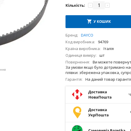
Кількість:
−
+
У КОШИК
Бренд
DAYCO
Код виробника
94769
Країна виробника
Італія
Одиниця виміру
шт
Повернення
Ви можете повернути
За умови якщо було дотримано нас
ення
плівки: збережена упаковка, супро
Гарантія
На даний товар гарант
Доставка
Ч
НоваПошта
Доставка
УкрПошта
Самовивіз Rozetka