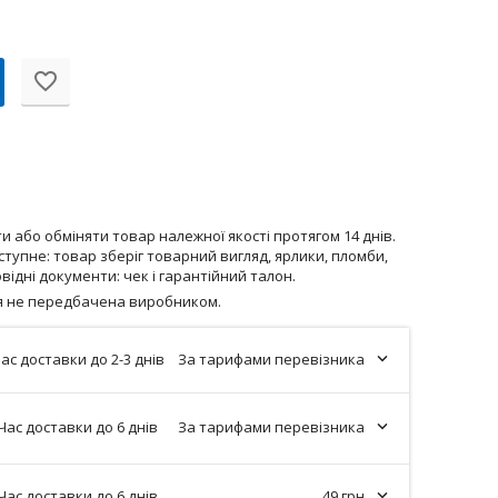
 або обміняти товар належної якості протягом 14 днів.
тупне: товар зберіг товарний вигляд, ярлики, пломби,
відні документи: чек і гарантійний талон.
ія не передбачена виробником.
ас доставки до 2-3 днів
За тарифами перевізника
Час доставки до 6 днів
За тарифами перевізника
Час доставки до 6 днів
49 грн