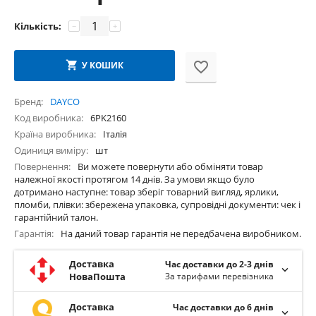
Кількість:
−
+
У КОШИК
Бренд
DAYCO
Код виробника
6PK2160
Країна виробника
Італія
Одиниця виміру
шт
Повернення
Ви можете повернути або обміняти товар
належної якості протягом 14 днів. За умови якщо було
дотримано наступне: товар зберіг товарний вигляд, ярлики,
пломби, плівки: збережена упаковка, супровідні документи: чек і
гарантійний талон.
Гарантія
На даний товар гарантія не передбачена виробником.
Доставка
Час доставки до 2-3 днів
НоваПошта
За тарифами перевізника
Доставка
Час доставки до 6 днів