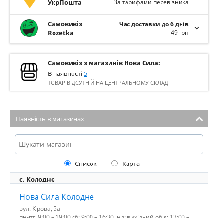
УкрПошта
За тарифами перевізника
Самовивіз
Час доставки до 6 днів
Rozetka
49 грн
Самовивіз з магазинів Нова Сила:
В наявності
5
ТОВАР ВІДСУТНІЙ НА ЦЕНТРАЛЬНОМУ СКЛАДІ
Наявність в магазинах
Список
Карта
с. Колодне
Нова Сила Колодне
вул. Кірова, 5а
пн-пт: 9:00 – 19:00 сб: 9:00 – 16:30, нд: вихідний обід: 13:00 –