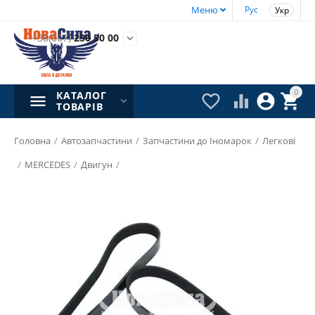
Меню
Рус
Укр
+38(067)
230 50 00

0
КАТАЛОГ




ТОВАРІВ
Головна
/
Автозапчастини
/
Запчастини до Іномарок
/
Легкові
/
MERCEDES
/
Двигун
/