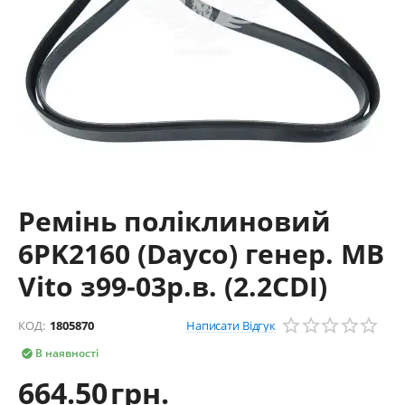
Ремінь поліклиновий
6PK2160 (Dayco) генер. MB
Vito з99-03р.в. (2.2CDI)
Написати Відгук
КОД:
1805870
В наявності

664.50
грн.