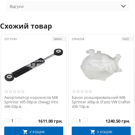
Відгуки
Схожий товар
2913740
SWAG
2904358
FAST

Амортизатор коромисла MB
Бачок розширювальний MB
Sprinter з95-06р.в. (Swag) Vito
Sprinter з06р.в. (Fast) VW Crafter
з96-03р.в.
з06-10р.в.
1611.00
грн.
1240.50
грн.
−
+
−
+
У КОШИК
У КОШИК