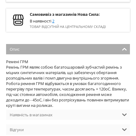
Самовивіз з магазинів Нова Сила:
В наявності
2
ТОВАР ВІДСУТНІЙ НА ЦЕНТРАЛЬНОМУ СКЛАДІ
Опис
Ремені ГРМ
Ремінь ГРМ являє собою багатошаровий зубчастий ремінь з
міцних синтетичних матеріалів, що забезпечує обертання
розподільних валів і помп двигуна внутрішнього згоряння.
Робота ременя ГРМ відбувається в умовах багатогодинного
перегріву при температурах, часом досягають + 120оС. Взимку,
під час стоянки автомобіля, охолодження ременя може
доходити до - 45оС, і він без розтріскувань повинен витримувати
круті вигини на роликах.
Наявність в магазинах
Відгуки