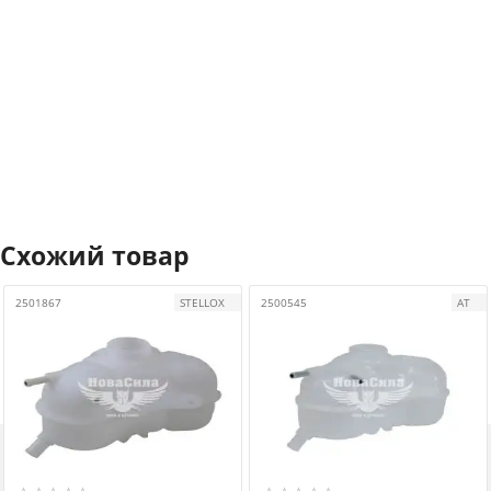
Схожий товар
2501867
STELLOX
2500545
АТ
