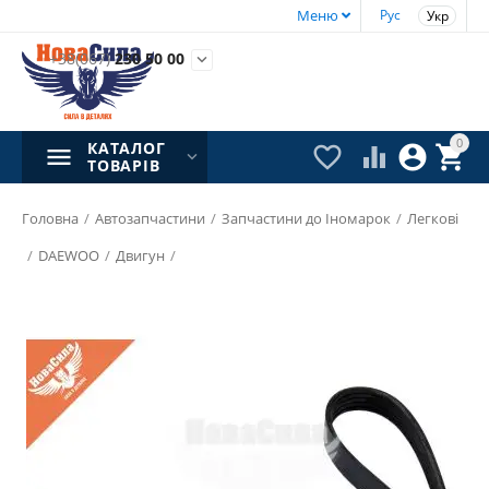
Меню
Рус
Укр
+38(067)
230 50 00

0
КАТАЛОГ




ТОВАРІВ
Головна
/
Автозапчастини
/
Запчастини до Іномарок
/
Легкові
/
DAEWOO
/
Двигун
/