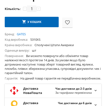
Кількість:
−
+
У КОШИК
Бренд
GATES
Код виробника
5310XS
Країна виробника
Сполучені Штати Америки
Одиниця виміру
шт
Повернення
Ви можете повернути або обміняти товар
належної якості протягом 14 днів. За умови якщо було
дотримано наступне: товар зберіг товарний вигляд, ярлики,
пломби, плівки: збережена упаковка, супровідні документи: чек і
гарантійний талон.
Гарантія
На даний товар гарантія не передбачена виробником.
Доставка
Час доставки до 2-3 днів
НоваПошта
За тарифами перевізника
Доставка
Час доставки до 6 днів