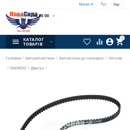
Меню
Рус
Укр
+38(067)
230 50 00

0
КАТАЛОГ




ТОВАРІВ
Головна
/
Автозапчастини
/
Запчастини до Іномарок
/
Легкові
/
DAEWOO
/
Двигун
/