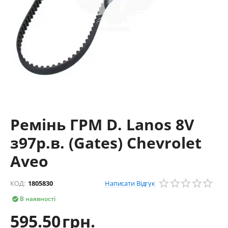
Ремінь ГРМ D. Lanos 8V
з97р.в. (Gates) Chevrolet
Aveo
Написати Відгук
КОД:
1805830
В наявності

595.50
грн.