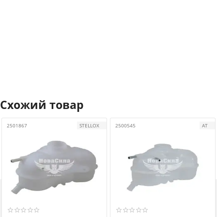
Схожий товар
2501867
STELLOX
2500545
АТ
