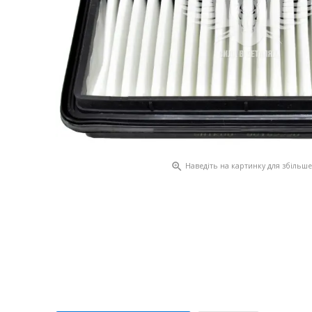

Наведіть на картинку для збільш