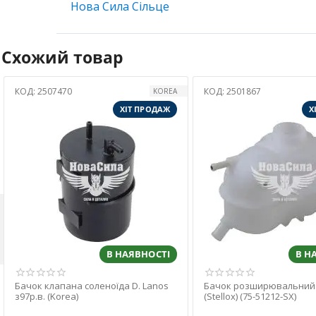
Нова Сила Сільце
Схожий товар
КОД:
2501867
КОД:
2500545
STELLOX
ХІТ ПРОДАЖ
Х

В НАЯВНОСТІ
В Н
Бачок розширювальний D. Lanos
Бачок розширювальний 
(Stellox) (75-51212-SX)
(АТ) (AT 2279-200PU)