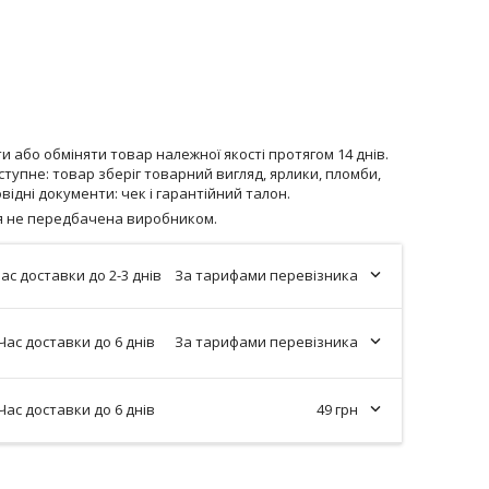
 або обміняти товар належної якості протягом 14 днів.
тупне: товар зберіг товарний вигляд, ярлики, пломби,
відні документи: чек і гарантійний талон.
ія не передбачена виробником.
ас доставки до 2-3 днів
За тарифами перевізника
Час доставки до 6 днів
За тарифами перевізника
Час доставки до 6 днів
49 грн