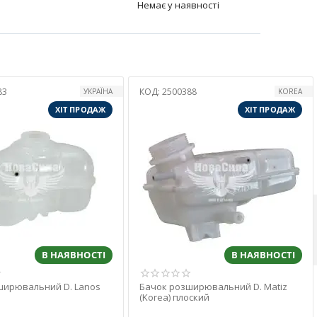
Немає у наявності
88
КОД:
2507500
KOREA
DW MOTOR
ХІТ ПРОДАЖ
ХІТ ПРОДАЖ
В НАЯВНОСТІ
В НАЯВНОСТІ
ширювальний D. Matiz
Бачок розширювальний D. Nexia
оский
(DW motor)