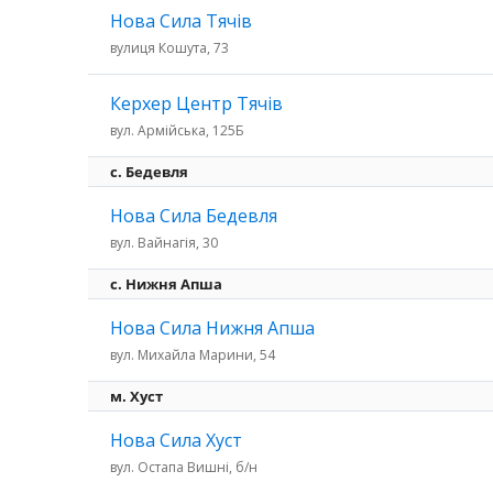
Нова Сила Тячів
вулиця Кошута, 73
Керхер Центр Тячів
вул. Армійська, 125Б
c. Бедевля
Нова Сила Бедевля
вул. Вайнагія, 30
с. Нижня Апша
Нова Сила Нижня Апша
вул. Михайла Марини, 54
м. Хуст
Нова Сила Хуст
вул. Остапа Вишні, б/н