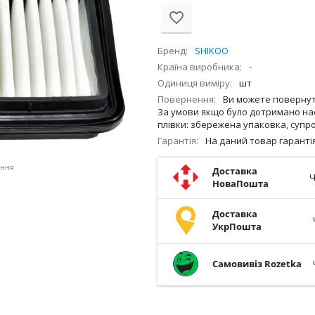
Бренд
SHIKOO
Країна виробника
-
Одиниця виміру
шт
Повернення
Ви можете повернути
За умови якщо було дотримано нас
плівки: збережена упаковка, супро
Гарантія
На даний товар гарант
ення
Доставка
Ч
НоваПошта
Доставка
УкрПошта
Самовивіз Rozetka