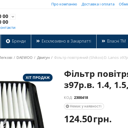
Про компанію
Доставка і оплата
Обмі
0 00

0 00
Контакти
Бренди
Ексклюзивно в Закарпатті
Власні ТМ
Легкові
/
DAEWOO
/
Двигун
/
Фільтр повітряний (Shikoo) D. Lanos з97р.в.
Фільтр повітр
ХІТ ПРОДАЖ
з97р.в. 1.4, 1.5
КОД:
2300418
Немає у наявності

124.50
грн.