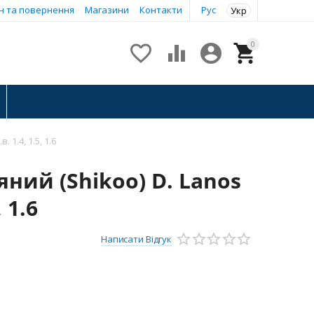
н та повернення
Магазини
Контакти
Рус
Укр
0




 1.4, 1.5, 1.6
яний (Shikoo) D. Lanos
, 1.6
Написати Відгук