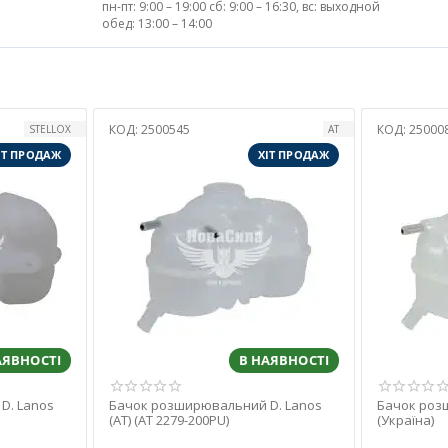
пн-пт: 9:00 – 19:00 сб: 9:00 – 16:30, вс: выходной
обед: 13:00 – 14:00
КОД:
2500083
КОД:
25003
АТ
УКРАЇНА
ІТ ПРОДАЖ
ХІТ ПРОДАЖ
АЯВНОСТІ
В НАЯВНОСТІ
D. Lanos
Бачок розширювальний D. Lanos
Бачок роз
(Україна)
(Korea) пл