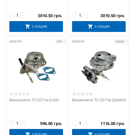
3010.50
грн.
3010.50
грн.
−
+
−
+
У КОШИК
У КОШИК
0800706
LSA
0800030
ШААЗ
Бензонасос 51,52-Газ (LSA)
Бензонасос 51,52-Газ (ШААЗ)
996.00
грн.
1116.00
грн.
−
+
−
+
У КОШИК
У КОШИК