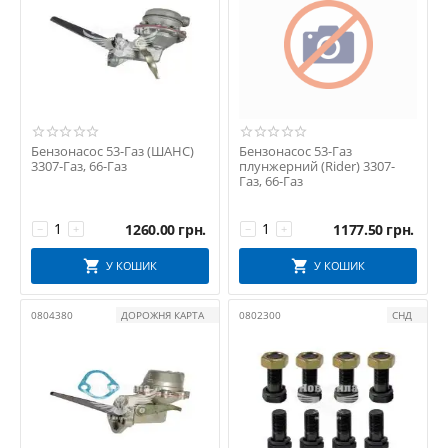
Бензонасос 53-Газ (ШАНС)
Бензонасос 53-Газ
3307-Газ, 66-Газ
плунжерний (Rider) 3307-
Газ, 66-Газ
1260.00
грн.
1177.50
грн.
−
+
−
+
У КОШИК
У КОШИК
0804380
ДОРОЖНЯ КАРТА
0802300
СНД