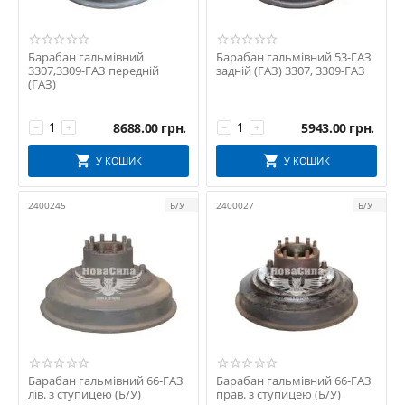
Барабан гальмівний
Барабан гальмівний 53-ГАЗ
3307,3309-ГАЗ передній
задній (ГАЗ) 3307, 3309-ГАЗ
(ГАЗ)
8688.00
грн.
5943.00
грн.
−
+
−
+
У КОШИК
У КОШИК
2400245
Б/У
2400027
Б/У
Барабан гальмівний 66-ГАЗ
Барабан гальмівний 66-ГАЗ
лів. з ступицею (Б/У)
прав. з ступицею (Б/У)