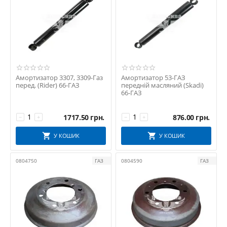
Амортизатор 3307, 3309-Газ
Амортизатор 53-ГАЗ
перед. (Rider) 66-ГАЗ
передній масляний (Skadi)
66-ГАЗ
1717.50
грн.
876.00
грн.
−
+
−
+
У КОШИК
У КОШИК
0804750
ГАЗ
0804590
ГАЗ