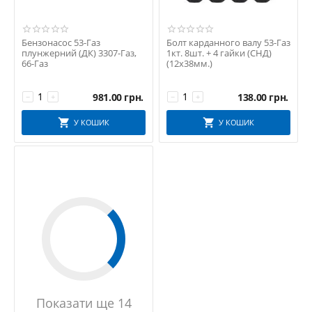
Бензонасос 53-Газ
Болт карданного валу 53-Газ
плунжерний (ДК) 3307-Газ,
1кт. 8шт. + 4 гайки (СНД)
66-Газ
(12х38мм.)
981.00
грн.
138.00
грн.
−
+
−
+
У КОШИК
У КОШИК
Показати ще 14