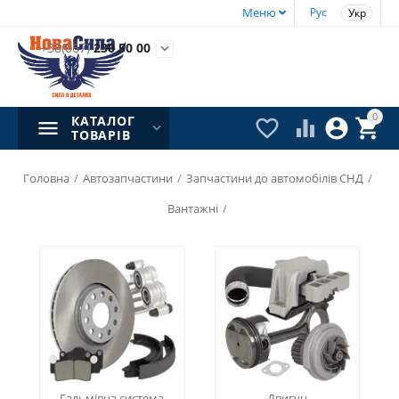
Меню
Рус
Укр
+38(067)
230 50 00

0
КАТАЛОГ




ТОВАРІВ
Головна
/
Автозапчастини
/
Запчастини до автомобілів СНД
/
Вантажні
/
Гальмівна система
Двигун