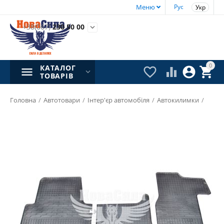
Меню
Рус
Укр
+38(067)
230 50 00

0
КАТАЛОГ




ТОВАРІВ
Головна
/
Автотовари
/
Інтер'єр автомобіля
/
Автокилимки
/