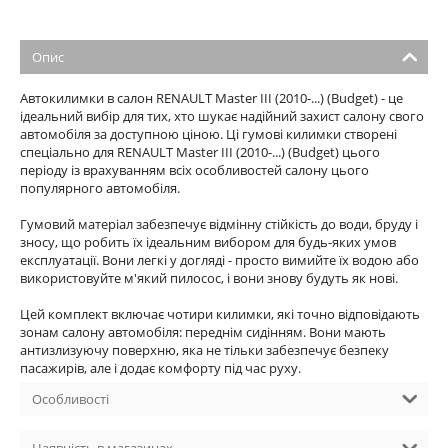
Опис
Автокилимки в салон RENAULT Master III (2010-...) (Budget) - це
ідеальний вибір для тих, хто шукає надійний захист салону свого
автомобіля за доступною ціною. Ці гумові килимки створені
спеціально для RENAULT Master III (2010-...) (Budget) цього
періоду із врахуванням всіх особливостей салону цього
популярного автомобіля.
Гумовий матеріал забезпечує відмінну стійкість до води, бруду і
зносу, що робить їх ідеальним вибором для будь-яких умов
експлуатації. Вони легкі у догляді - просто вимийте їх водою або
використовуйте м'який пилосос, і вони знову будуть як нові.
Цей комплект включає чотири килимки, які точно відповідають
зонам салону автомобіля: переднім сидінням. Вони мають
антизлизуючу поверхню, яка не тільки забезпечує безпеку
пасажирів, але і додає комфорту під час руху.
Особливості