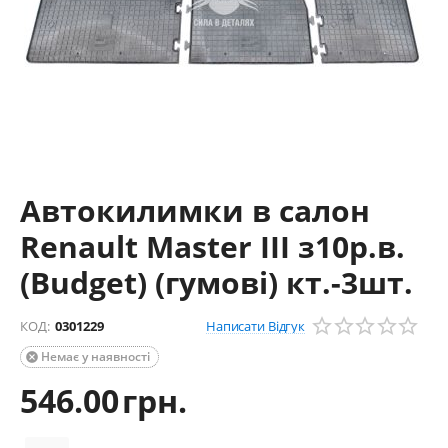
Автокилимки в салон
Renault Master III з10р.в.
(Budget) (гумові) кт.-3шт.
Написати Відгук
КОД:
0301229
Немає у наявності

546.00
грн.